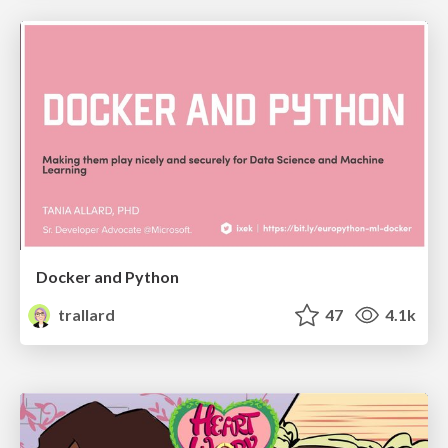
Docker and Python
trallard
47
4.1k