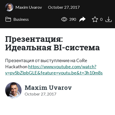
Maxim Uvarov
October 27, 2017
Business
390
0
Презентация:
Идеальная BI-система
Презентация от выступление на CoRe
Hackathon
https://www.youtube.com/watch?
v=pvSbZlpbGLE&feature=youtu.be&t=3h10m8s
Maxim Uvarov
October 27, 2017