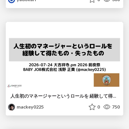
人生初のマネージャーというロールを 経験して得たもの・失ったもの / Reflections on My First Manager Role
mackey0225
0
750