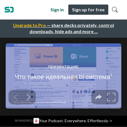
Sign in
Sign up for free
Upgrade to Pro
— share decks privately, control
downloads, hide ads and more …
·
Your Podcast. Everywhere. Effortlessly.
→
SPONSORED