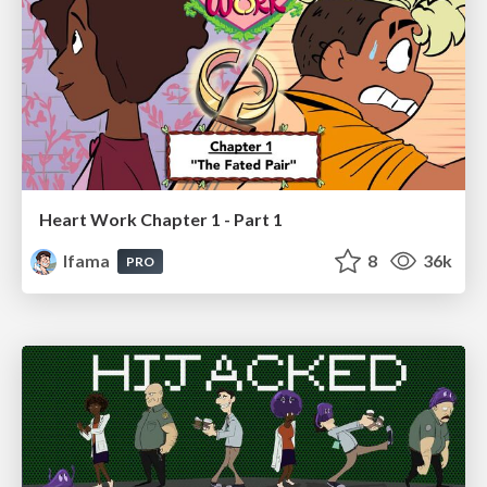
Heart Work Chapter 1 - Part 1
lfama
8
36k
PRO