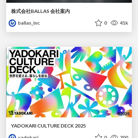
株式会社BALLAS 会社案内
ballas_inc
0
41k
YADOKARI CULTURE DECK 2025
yadokari
0
300