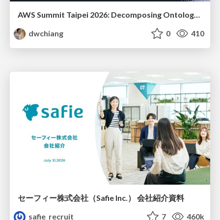
AWS Summit Taipei 2026: Decomposing Ontology and Agentic AI - Using Amazon Bedrock to Bring Living Water to Manufacturing ERP
dwchiang
0
410
セーフィー株式会社（Safie Inc.） 会社紹介資料
safie_recruit
7
460k