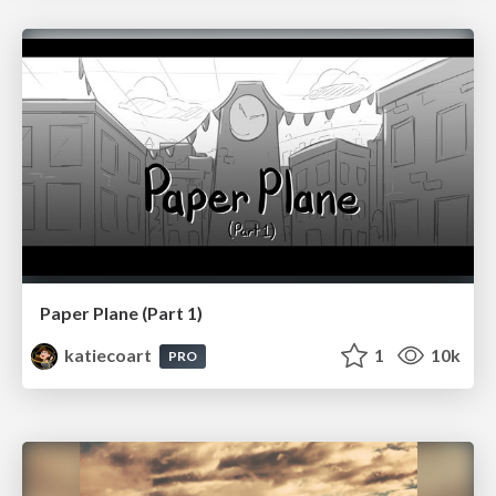
Paper Plane (Part 1)
katiecoart
1
10k
PRO