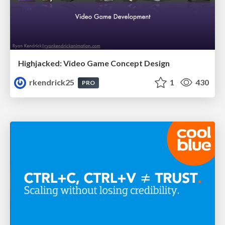
Highjacked: Video Game Concept Design
rkendrick25
1
430
PRO