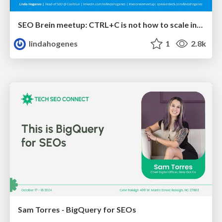
SEO Brein meetup: CTRL+C is not how to scale international SEO
lindahogenes
1
2.8k
Sam Torres - BigQuery for SEOs