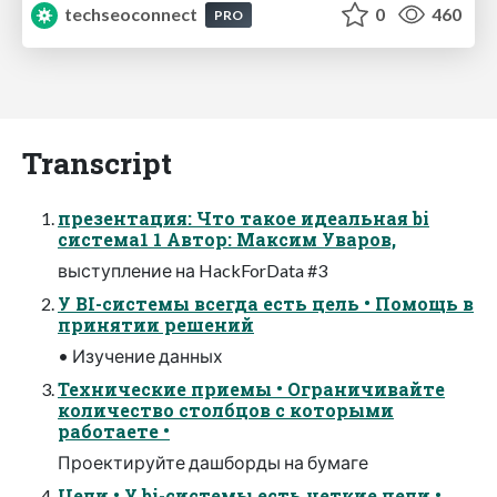
techseoconnect
0
460
PRO
Transcript
презентация: Что такое идеальная bi
система1 1 Автор: Максим Уваров,
выступление на HackForData #3
У BI-системы всегда есть цель • Помощь в
принятии решений
• Изучение данных
Технические приемы • Ограничивайте
количество столбцов с которыми
работаете •
Проектируйте дашборды на бумаге
Цели • У bi-системы есть четкие цели •