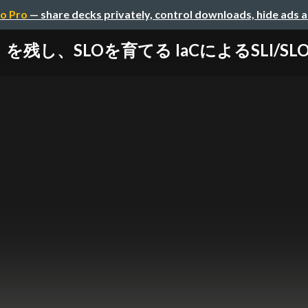
o Pro
— share decks privately, control downloads, hide ads 
を残し、SLOを育てる IaCによるSLI/S