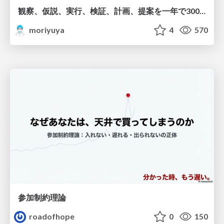
観察、仮説、実行、検証、計画、提案を一年で3000回トレーニングする方法/3000 Thinking Loops in 365 Days
moriyuya
4
570
参加制約理論
roadofhope
0
150