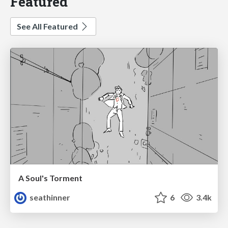
Featured
See All Featured
A Soul's Torment
seathinner
6
3.4k