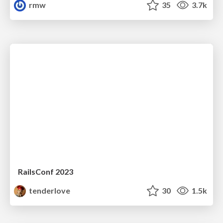
rmw
35
3.7k
RailsConf 2023
tenderlove
30
1.5k