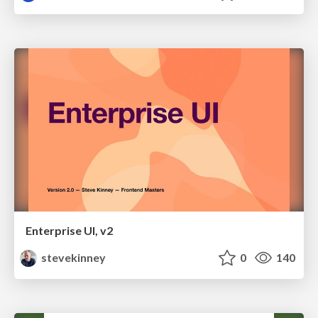
Enterprise UI, v2
stevekinney
0
140