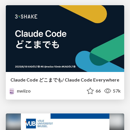
Claude Code どこまでも/ Claude Code Everywhere
nwiizo
66
57k