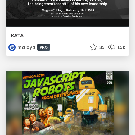
KATA
mclloyd
35
15k
PRO