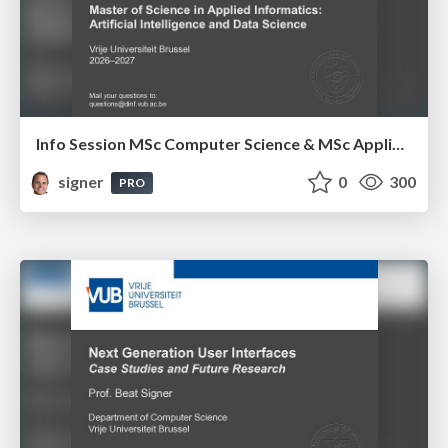
Info Session MSc Computer Science & MSc Applied Informatics
signer
0
300
PRO