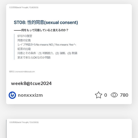
week8@tcue2024
nonxxxizm
0
780