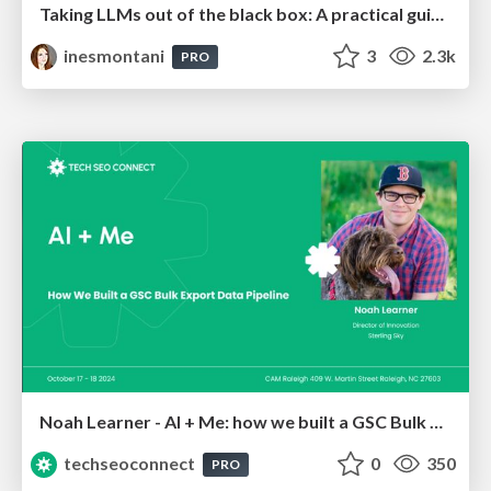
Taking LLMs out of the black box: A practical guide to human-in-the-loop distillation
inesmontani
3
2.3k
PRO
Noah Learner - AI + Me: how we built a GSC Bulk Export data pipeline
techseoconnect
0
350
PRO