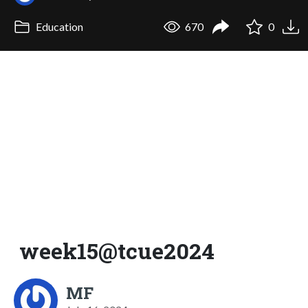
Education
670
0
week15@tcue2024
MF