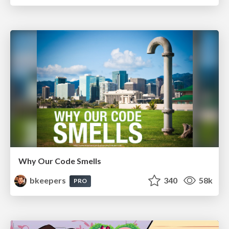
Why Our Code Smells
bkeepers
340
58k
PRO