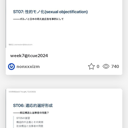
week7@tcue2024
nonxxxizm
0
740