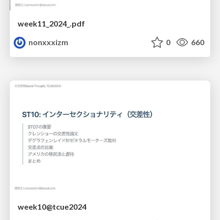
week11_2024_.pdf
nonxxxizm
0
660
week10@tcue2024