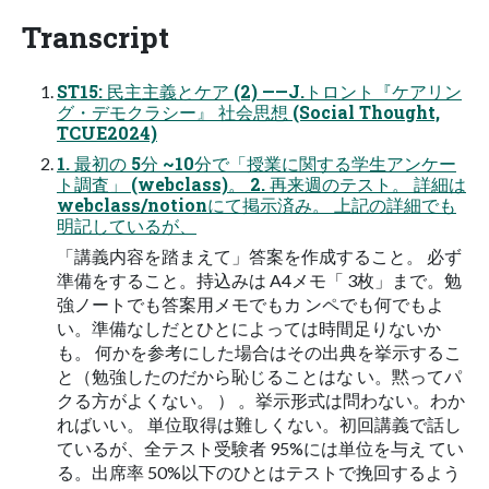
Transcript
ST15: 民主主義とケア (2) ——J.トロント『ケアリン
グ・デモクラシー』 社会思想 (Social Thought,
TCUE2024)
1. 最初の 5分 ~10分で「授業に関する学生アンケー
ト調査」 (webclass)。 2. 再来週のテスト。 詳細は
webclass/notionにて掲示済み。 上記の詳細でも
明記しているが、
「講義内容を踏まえて」答案を作成すること。 必ず
準備をすること。持込みは A4メモ「 3枚」まで。勉
強ノートでも答案用メモでもカ ンペでも何でもよ
い。準備なしだとひとによっては時間足りないか
も。 何かを参考にした場合はその出典を挙示するこ
と（勉強したのだから恥じることはな い。黙ってパ
クる方がよくない。 ） 。挙示形式は問わない。わか
ればいい。 単位取得は難しくない。初回講義で話し
ているが、全テスト受験者 95%には単位を与え てい
る。出席率 50%以下のひとはテストで挽回するよう