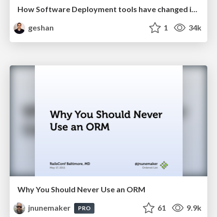
How Software Deployment tools have changed in the past 20 years
geshan
1
34k
Why You Should Never Use an ORM
jnunemaker
61
9.9k
PRO