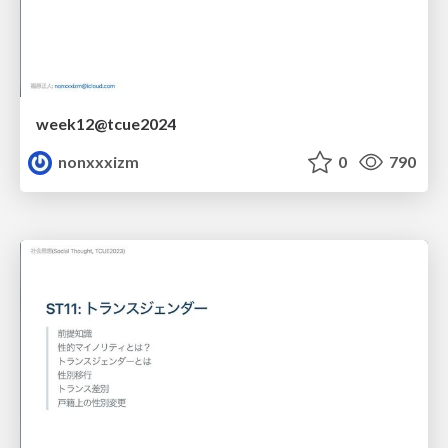
week12@tcue2024
nonxxxizm
0
790