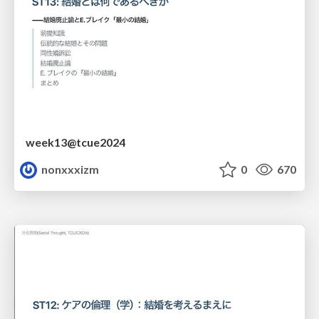
week13@tcue2024
nonxxxizm
0
670