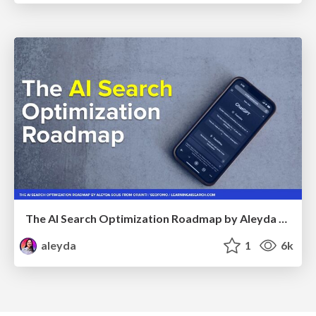
The AI Search Optimization Roadmap by Aleyda Solis
aleyda
1
6k