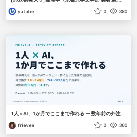
yatabe
0
380
1人 × AI、1か月でここまで作れる ー 数年前の外注換算3.8〜7.4億円・241〜379人月分の作業を、AI費用 約10万円・31日で
frievea
0
300