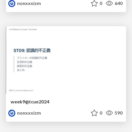
nonxxxizm
0
640
week9@tcue2024
nonxxxizm
0
590