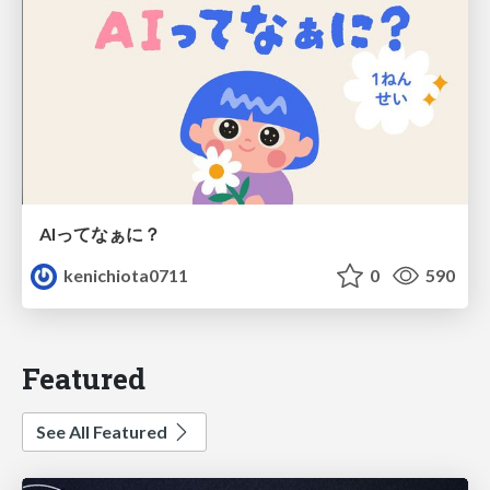
AIってなぁに？
kenichiota0711
0
590
Featured
See All Featured