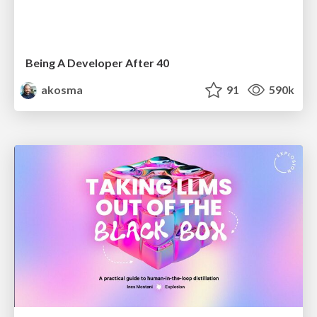
Being A Developer After 40
akosma
91
590k