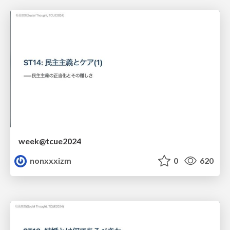
week@tcue2024
nonxxxizm
0
620