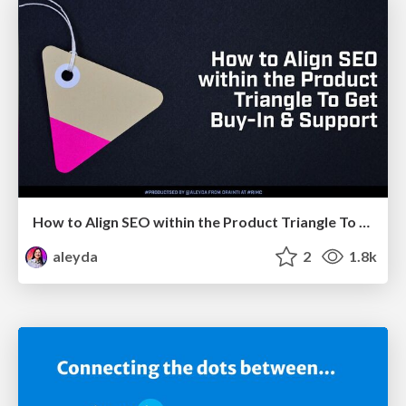
How to Align SEO within the Product Triangle To Get Buy-In & Support - #RIMC
aleyda
2
1.8k