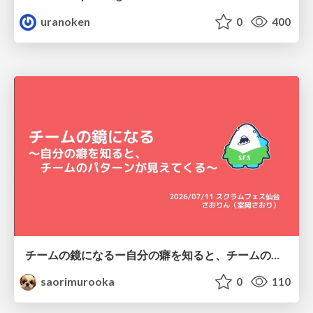
uranoken
0
400
チームの鏡になるー自分の癖を知ると、チームのパターンが見えてくる@スクフェス仙台
saorimurooka
0
110