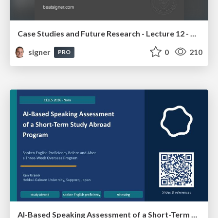
Case Studies and Future Research - Lecture 12 - Next Generation User Interfaces (4018166FNR)
signer
0
210
PRO
AI-Based Speaking Assessment of a Short-Term Study Abroad Program