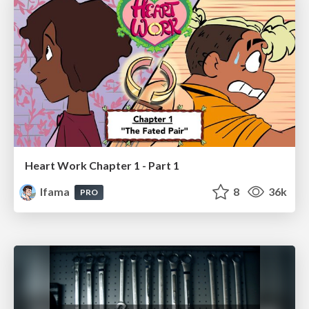
Heart Work Chapter 1 - Part 1
lfama
8
36k
PRO