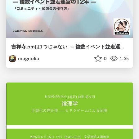
吉祥寺.pmは1つじゃない — 複数イベント並走運営の12年 —
magnolia
0
1.3k