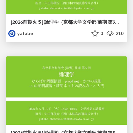
[2026前期火５] 論理学（京都大学文学部 前期 第9回）「正規化の停止性——ヒドラゲームによる証明」
yatabe
0
210
[2026前期火５] 論理学（京都大学文学部 前期 第5回）「 ならばの問題演習・proof net・かつの規則」