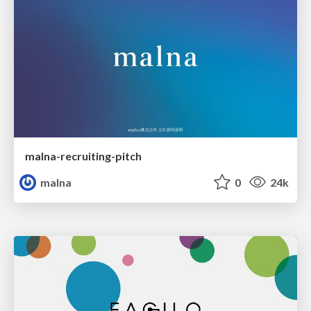
malna-recruiting-pitch
malna
0
24k