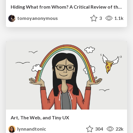
Hiding What from Whom? A Critical Review of the History of Programming languages for Music
tomoyanonymous
3
1.1k
Art, The Web, and Tiny UX
lynnandtonic
304
22k