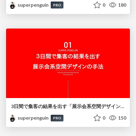
superpenguin
0
180
PRO
3日間で集客の結果を出す「展示会系空間デザイン」の手法／JAPANSHOPセミナー01
superpenguin
0
150
PRO