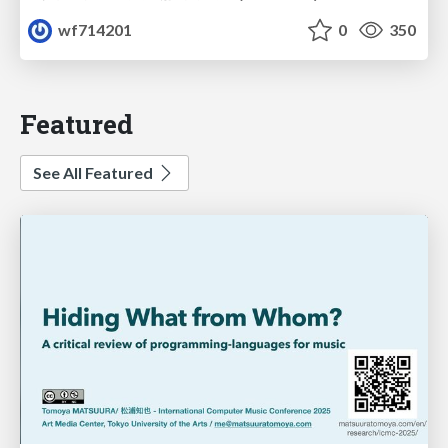
wf714201
0
350
Featured
See All Featured