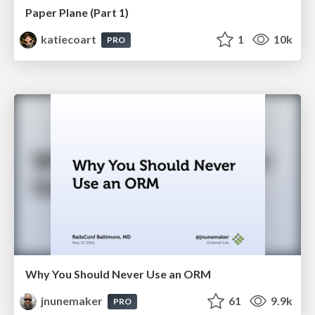
Paper Plane (Part 1)
katiecoart
1
10k
PRO
Why You Should Never Use an ORM
jnunemaker
61
9.9k
PRO