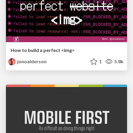
How to build a perfect <img>
jonoalderson
1
5.8k