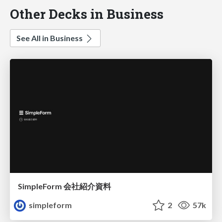
Other Decks in Business
See All in Business
SimpleForm 会社紹介資料
simpleform
2
57k