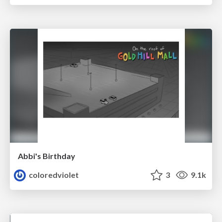
Abbi's Birthday
coloredviolet
3
9.1k