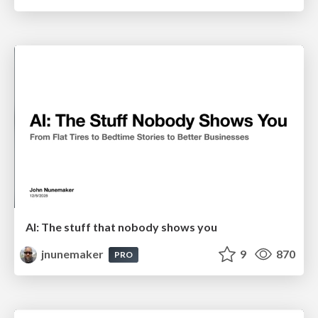
AI: The stuff that nobody shows you
jnunemaker
9
870
PRO