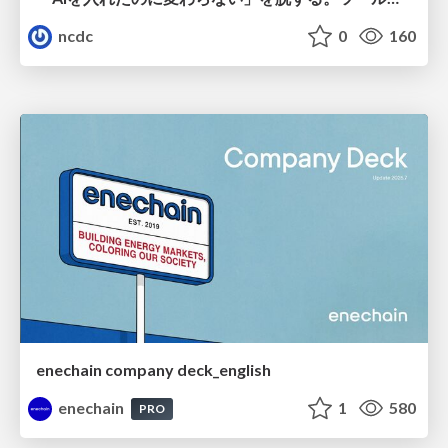
ncdc
0
160
enechain company deck_english
enechain
1
580
PRO