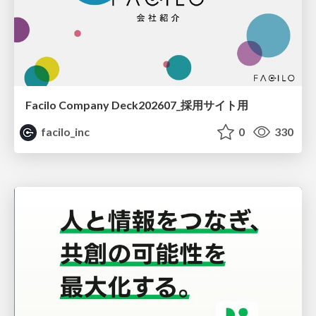
Facilo Company Deck202607_採用サイト用
facilo_inc
0
330