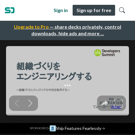
Sign in
Sign up for free
Upgrade to Pro
— share decks privately, control
downloads, hide ads and more …
·
Ship Features Fearlessly
→
SPONSORED