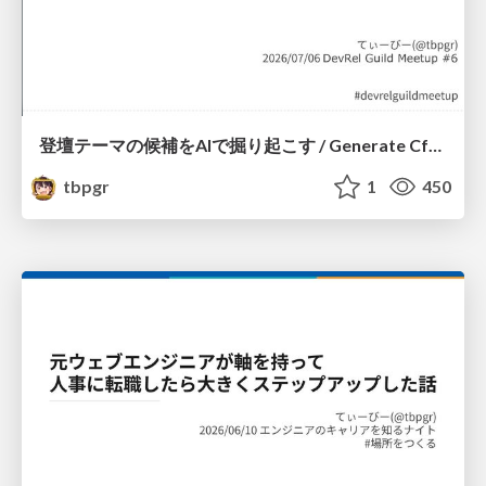
登壇テーマの候補をAIで掘り起こす / Generate CfP Ideas via-AI
tbpgr
1
450