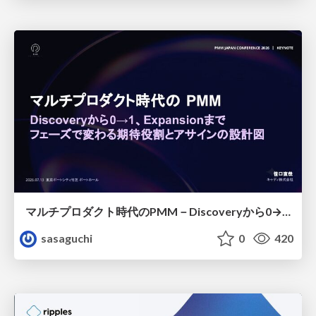
マルチプロダクト時代のPMM－Discoveryから0→1、Expansionまで フェーズで変わる期待役割とアサインの設計図
sasaguchi
0
420