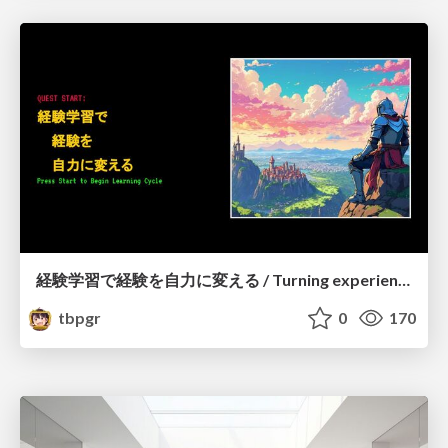
経験学習で経験を自力に変える / Turning experience into self-efficacy through experiential learning
tbpgr
0
170