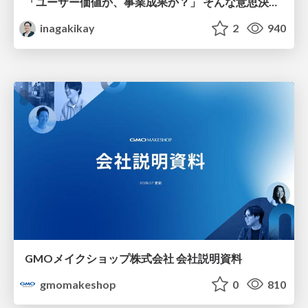
「ユーザー価値か、事業成果か？」 そんな意思決定で悩む前に PMがやるべきこと
inagakikay
2
940
GMOメイクショップ株式会社 会社説明資料
gmomakeshop
0
810