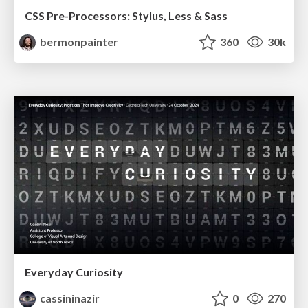
CSS Pre-Processors: Stylus, Less & Sass
bermonpainter
360
30k
Everyday Curiosity
cassininazir
0
270