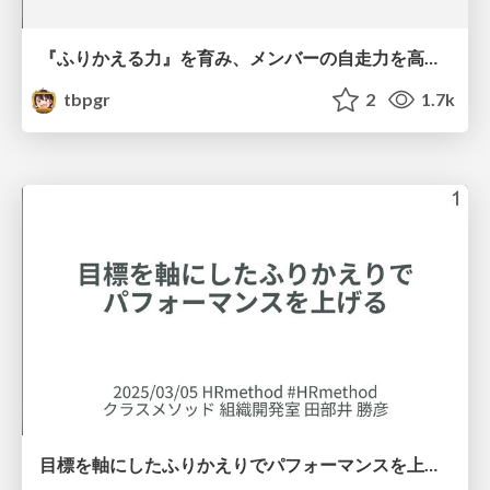
『ふりかえる力』を育み、メンバーの自走力を高める 1 on 1 / 1-on-1 sessions to foster self-reflection
tbpgr
2
1.7k
目標を軸にしたふりかえりでパフォーマンスを上げる / Using goals to improve performance