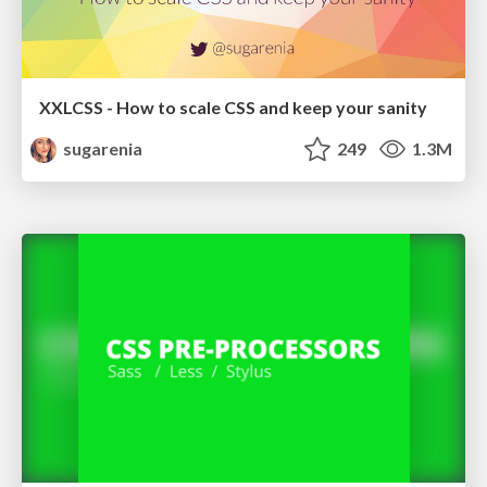
XXLCSS - How to scale CSS and keep your sanity
sugarenia
249
1.3M