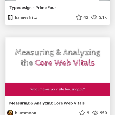
Typedesign – Prime Four
hannesfritz
42
3.1k
Measuring & Analyzing Core Web Vitals
bluesmoon
9
950