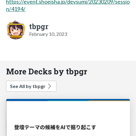
https://event.shoeisha.jp/devsumi/20230209/sessio
n/4194/
tbpgr
February 10, 2023
More Decks by tbpgr
See All by tbpgr