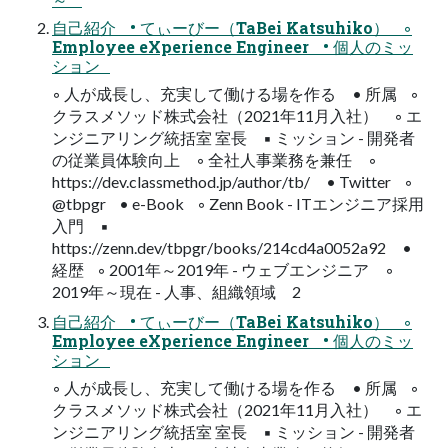
自己紹介 • てぃーびー（TaBei Katsuhiko） ◦
Employee eXperience Engineer • 個人のミッ
ション
◦ 人が成長し、充実して働ける場を作る • 所属 ◦
クラスメソッド株式会社（2021年11月入社） ◦ エ
ンジニアリング統括室 室長 ▪ ミッション - 開発者
の従業員体験向上 ◦ 全社人事業務を兼任 ◦
https://dev.classmethod.jp/author/tb/ • Twitter ◦
@tbpgr • e-Book ◦ Zenn Book - ITエンジニア採用
入門 ▪
https://zenn.dev/tbpgr/books/214cd4a0052a92 •
経歴 ◦ 2001年～2019年 - ウェブエンジニア ◦
2019年～現在 - 人事、組織領域 2
自己紹介 • てぃーびー（TaBei Katsuhiko） ◦
Employee eXperience Engineer • 個人のミッ
ション
◦ 人が成長し、充実して働ける場を作る • 所属 ◦
クラスメソッド株式会社（2021年11月入社） ◦ エ
ンジニアリング統括室 室長 ▪ ミッション - 開発者