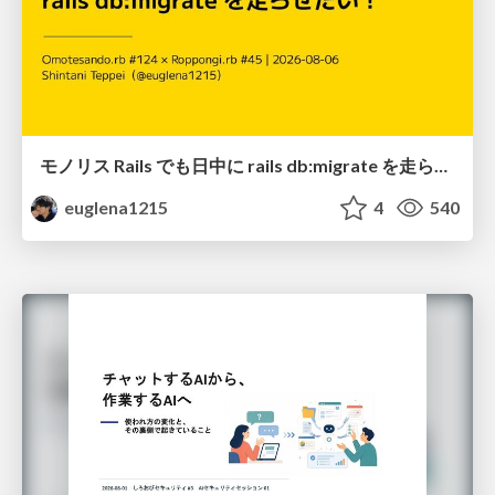
モノリス Rails でも日中に rails db:migrate を走らせたい！ / Daytime rails db:migrate on Monolithic Rails!
euglena1215
4
540