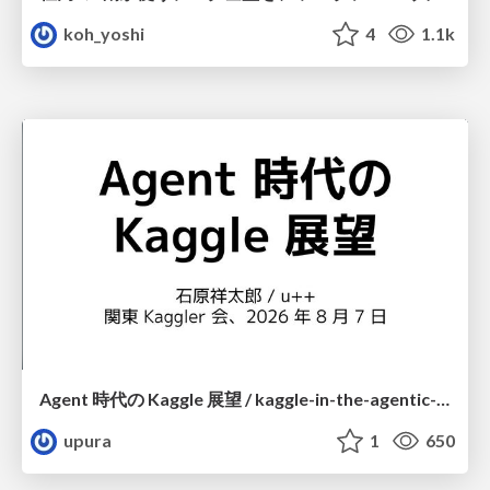
koh_yoshi
4
1.1k
Agent 時代の Kaggle 展望 / kaggle-in-the-agentic-era
upura
1
650