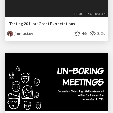
Testing 201, or: Great Expectations
jmmastey
46
8.2k