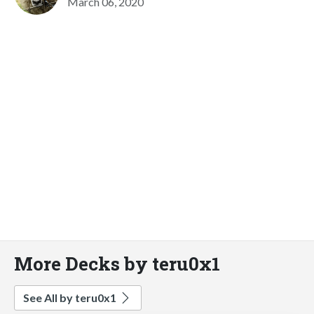
March 06, 2020
More Decks by teru0x1
See All by teru0x1