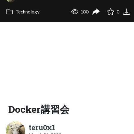
Technology
180
0
Docker講習会
teru0x1