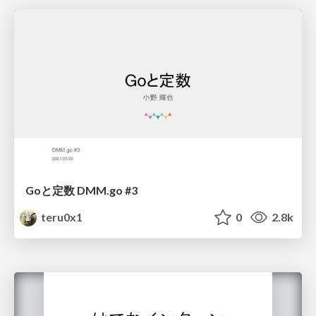
Goと定数 DMM.go #3
teru0x1
0
2.8k