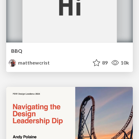
BBQ
matthewcrist
89
10k