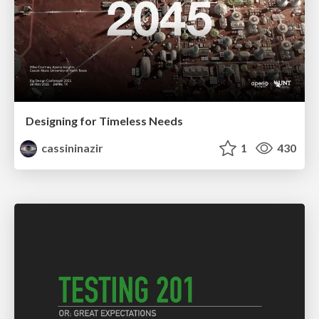
Designing for Timeless Needs
cassininazir
1
430