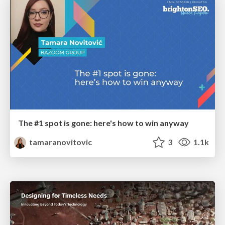
The #1 spot is gone: here's how to win anyway
tamaranovitovic
3
1.1k