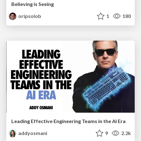
Believing is Seeing
oripsolob
1
180
Leading Effective Engineering Teams in the AI Era
addyosmani
9
2.2k