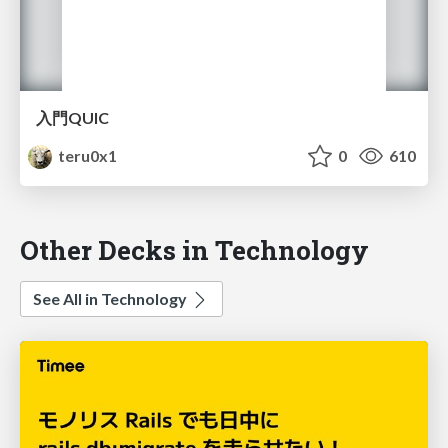
入門QUIC
teru0x1
0
610
Other Decks in Technology
See All in Technology