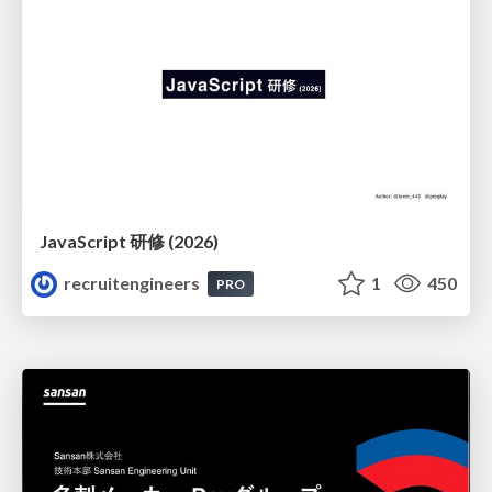
JavaScript 研修 (2026)
recruitengineers
1
450
PRO