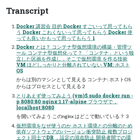
Transcript
Docker 講習会 ⽬的 Docker すごいって思ってもら
う Docker こわくないって思ってもらう Docker 使
っても良いかもって思ってもらう 1
Docker とは？ コンテナ型仮想環境の構築・管理ツ
ール コンテナ型仮想化って？ 「コンテナ」という独
⽴した区画を作成し，そこで仮想環境 を作る技術
VM ほどしっかりと分離されていない VM: ホスト
OS
からは別のマシンとして⾒える コンテナ: ホストOS
からはプロセスとして⾒える 2
とりあえず使ってみよう (vm)$ sudo docker run -
p 8080:80 nginx:1.17-alpine ブラウザで，
localhost:8080
を開いてみよう このnginx はどこで動いている？ 3
仮想環境をなぜ使うのか ホスト環境との分離のため
依存ソフトウェアのバージョン衝突防⽌ 複数プロジ
ェクト同⼠でDB ，設定の混在防⽌ 開発者間での環