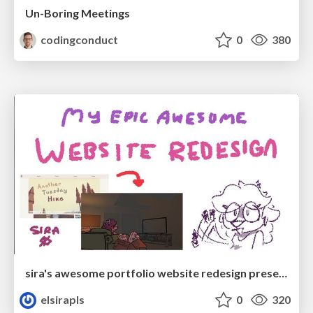
Un-Boring Meetings
codingconduct
0
380
sira's awesome portfolio website redesign presentation
elsirapls
0
320