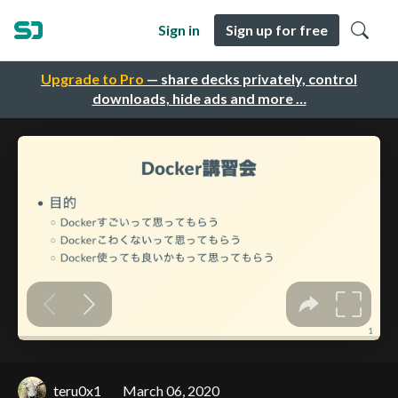
Sign in
Sign up for free
Upgrade to Pro
— share decks privately, control
downloads, hide ads and more …
teru0x1
March 06, 2020