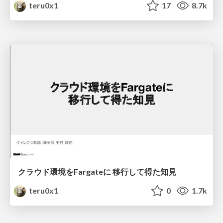
teru0x1
17
8.7k
クラウド環境をFargateに 移行して得た知見
teru0x1
0
1.7k