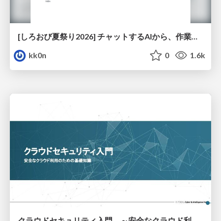
[しろおび夏祭り2026] チャットするAIから、作業するAIへ - 使われ方の変化と、その裏側で起きていること
kk0n
0
1.6k
クラウドセキュリティ入門 ～安全なクラウド利用のための基礎知識～