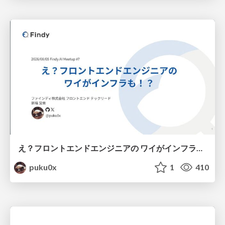
え？フロントエンドエンジニアの ワイがインフラも！？
puku0x
1
410