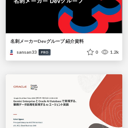
名刺メーカーDevグループ 紹介資料
sansan33
0
1.2k
PRO