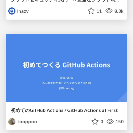
lhazy
11
8.3k
初めてのGitHub Actions / GitHub Actions at First
tooppoo
0
150