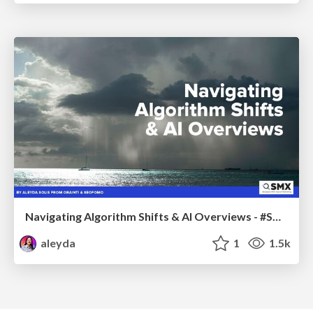
Navigating Algorithm Shifts & AI Overviews - #SMXNext
aleyda
1
1.5k