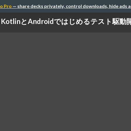
o Pro
— share decks privately, control downloads, hide ads 
KotlinとAndroidではじめるテスト駆動