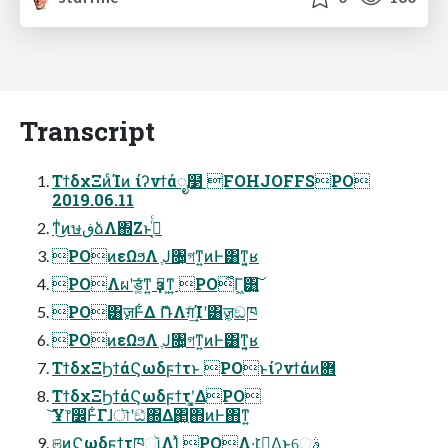
Transcript
ΤϯδχΞͷͨΊͷ ίʔνϯάೖ໳ FOHJOFFSPO
2019.06.11
ͳͥ͜ͷษڧձΛ΍Ζ͏ͱࢥ͔ͬͨ
POͷεΩϧΛ ֶͿ৔͕গͳ͍ͷͰ͸ͳ͍͔ʁ
POΛผʹड͚ͨ͘ͳ͍ ҙຯ͕ͳ͍ PO͋Γ͖͸͓͔͍͠
PO͸ٕज़Ͱ͋Δ ޮՌΛग़ͨ͢Ίʹ͸ٕज़͕ඞཁ
POͷεΩϧΛ ֶͿ৔͕গͳ͍ͷͰ͸ͳ͍͔ʁ
ΤϯδχΞϦϯάϚωδϝϯτͱ POͱίʔνϯάͷؔ܎
ΤϯδχΞϦϯάϚωδϝϯτʹ͓͚ΔPO
͘͝Ұ෦෼Ͱ͋Γɺৗʹඞͣ΍Δ΂͖΋ͷͰ΋ͳ͍
ଞͷϚωδϝϯτཁૉΛؚΊͯ POΛ͏·͘׆༻͢Δ͜ͱ͕େࣄ