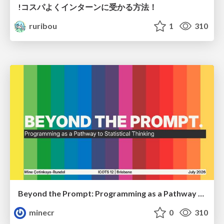
!コスパよくインターンに受かる方法！
ruribou
1
310
Beyond the Prompt: Programming as a Pathway to Statistical Thinking
minecr
0
310