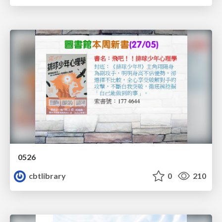
0526
cbtlibrary
0
210