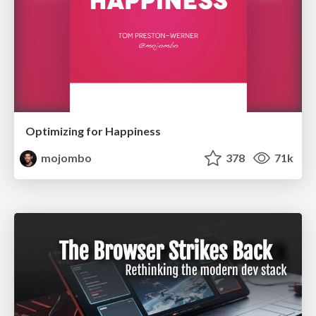
Optimizing for Happiness
mojombo
378
71k