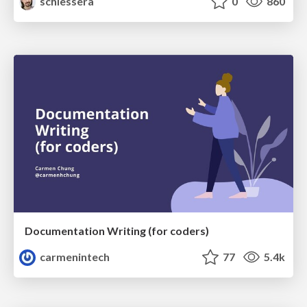
schlessera
0
860
Documentation Writing (for coders)
carmenintech
77
5.4k