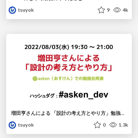
tsuyok
9
4k
増田亨さんによる 「設計の考え方とやり方」勉強会オープニング
tsuyok
0
1.3k