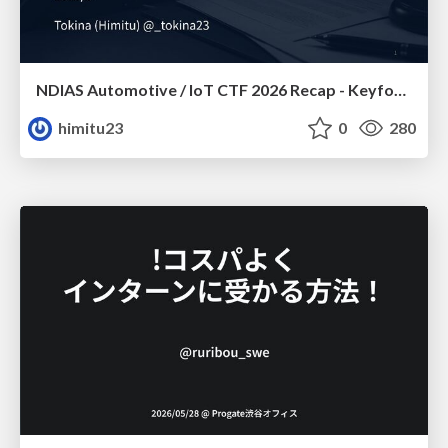
NDIAS Automotive / IoT CTF 2026 Recap - Keyfob & OSINT
himitu23
0
280