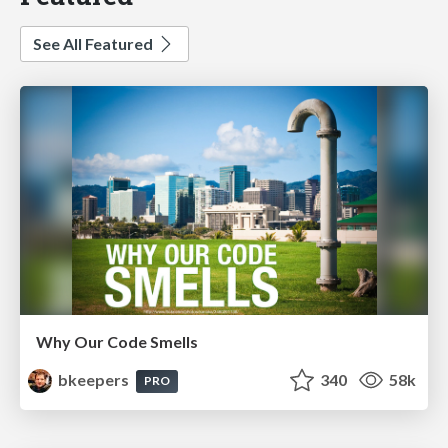
See All Featured
Why Our Code Smells
bkeepers
340
58k
PRO