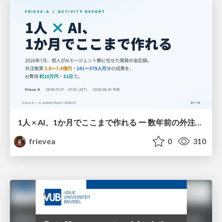
1人 × AI、1か月でここまで作れる ー 数年前の外注換算3.8〜7.4億円・241〜379人月分の作業を、AI費用 約10万円・31日で
frievea
0
310