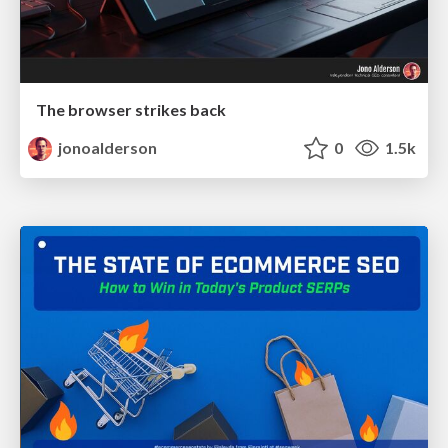
The browser strikes back
jonoalderson
0
1.5k