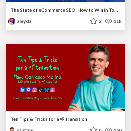
The State of eCommerce SEO: How to Win in Today's Products SERPs - #SEOweek
aleyda
2
11k
Ten Tips & Tricks for a 🌱 transition
stuffmc
0
160