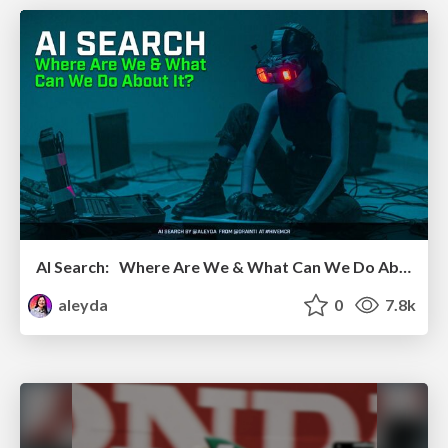
AI Search: Where Are We & What Can We Do About It?
aleyda
0
7.8k