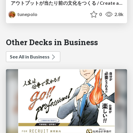
アウトプットが当たり前の文化をつくる / Create a culture where output is the norm.
tunepolo
0
2.8k
Other Decks in Business
See All in Business