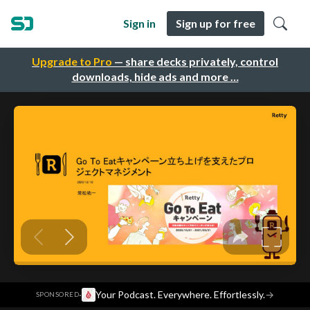
Sign in
Sign up for free
Upgrade to Pro
— share decks privately, control
downloads, hide ads and more …
·
Your Podcast. Everywhere. Effortlessly.
→
SPONSORED