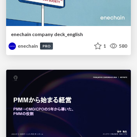
enechain company deck_english
enechain
1
580
PRO