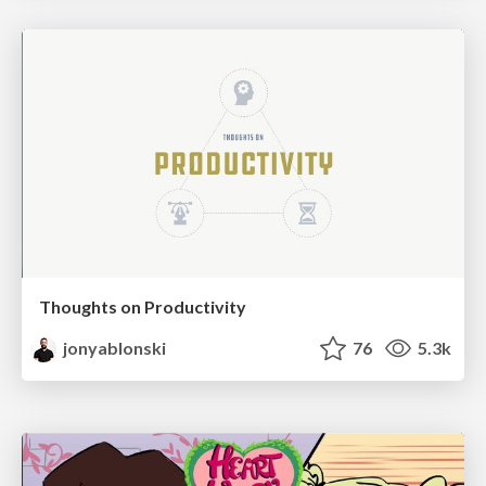
Thoughts on Productivity
jonyablonski
76
5.3k