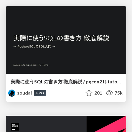
実際に使うSQLの書き方 徹底解説 / pgcon21j-tutorial
soudai
201
75k
PRO