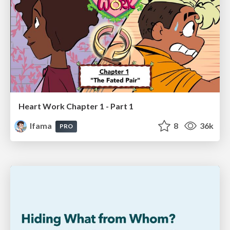
Heart Work Chapter 1 - Part 1
lfama
8
36k
PRO