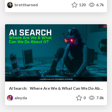
brettharned
120
6.7k
AI Search: Where Are We & What Can We Do About It?
aleyda
0
7.8k