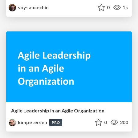
soysaucechin
0
1k
Agile Leadership in an Agile Organization
kimpetersen
0
200
PRO