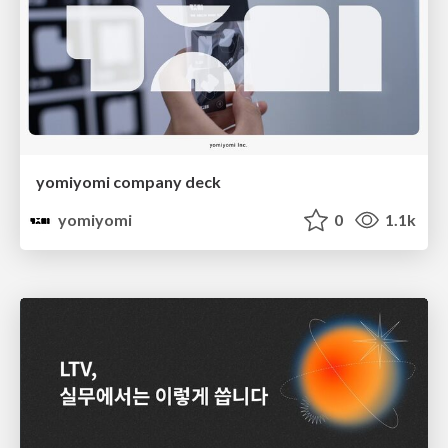
yomiyomi company deck
yomiyomi
0
1.1k