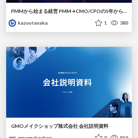
PMMから始まる経営 PMM→CMO/CPOの5年から導いた、 PMMの役割
kazuotanaka
1
380
GMOメイクショップ株式会社 会社説明資料
gmomakeshop
0
810