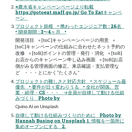
※農水省キャンペーンページより転載
https://gotoeat.maff.go.jp/ Go To Eatキャンペ
ーン
プロジェクト規模 • 携わったエンジニア数 : 26名
• 開発期間 : 3〜4ヶ月 •
開発項目 ◦ [toC]キャンペーンページの用意 ◦
[toC]キャンペーンの仕組みに合わせたネット予約の
改修 ◦ [toB]ポイントの管理・発行・消化 ◦ [toB]
お店からのキャンペーン申し込み画面 ◦ [toB]お店
側がみる管理画面の修正。来店確認・支払管理な
ど ・・・とにかく”たくさん”
プロジェクトの難しさと対応方針 • スケジュール最
優先 • 要件が日々変わりうる • 全社が関係、営
業・経理・CS・・・ →全員が自律して動ける仕組
みづくり Photo by
Quino Al on Unsplash
自律して動ける仕組みづくりのために Photo by
Hannah Busing on Unsplash 1. 情報を一箇所に
集めオープンにする 2.