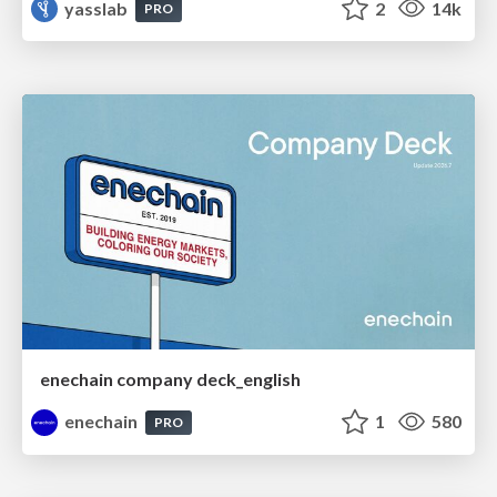
yasslab
2
14k
PRO
enechain company deck_english
enechain
1
580
PRO