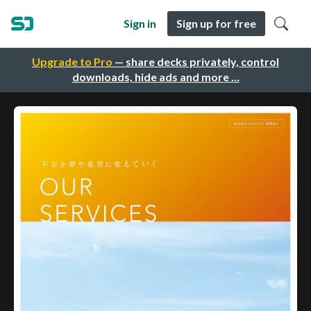
Sign in
Sign up for free
Upgrade to Pro
— share decks privately, control
downloads, hide ads and more …