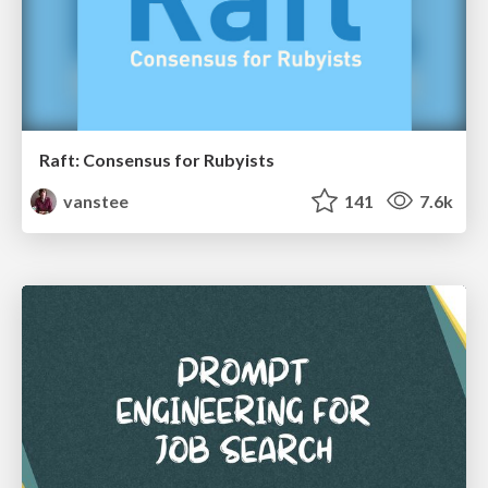
Raft: Consensus for Rubyists
vanstee
141
7.6k