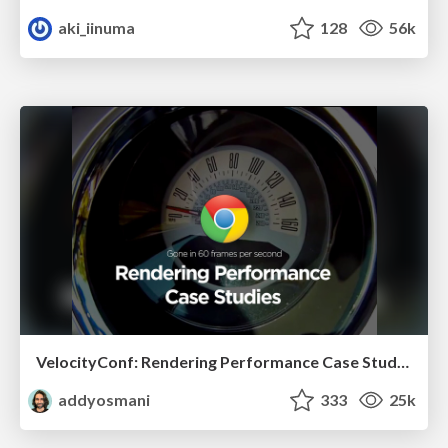
aki_iinuma
128
56k
VelocityConf: Rendering Performance Case Studies
addyosmani
333
25k