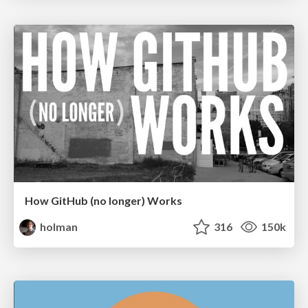
How GitHub (no longer) Works
holman
316
150k