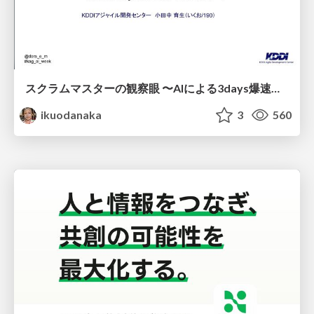
スクラムマスターの観察眼 〜AIによる3days爆速キャッチアップと次の一手〜/The Scrum Master's Insight: Lightning-Fast 3-Day Catch-Up with AI and the Next Move
ikuodanaka
3
560