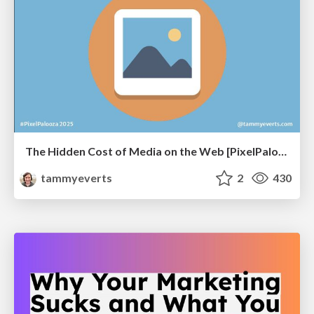
The Hidden Cost of Media on the Web [PixelPalooza 2025]
tammyeverts
2
430