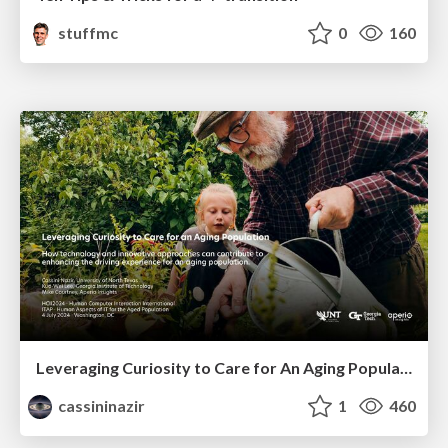
stuffmc
0
160
Leveraging Curiosity to Care for An Aging Population
cassininazir
1
460