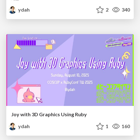
ydah
2
340
Joy with 3D Graphics Using Ruby
ydah
1
160