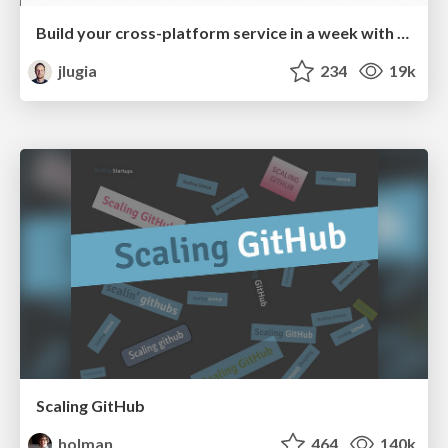
Build your cross-platform service in a week with App Engine
jlugia
234
19k
Scaling GitHub
holman
464
140k