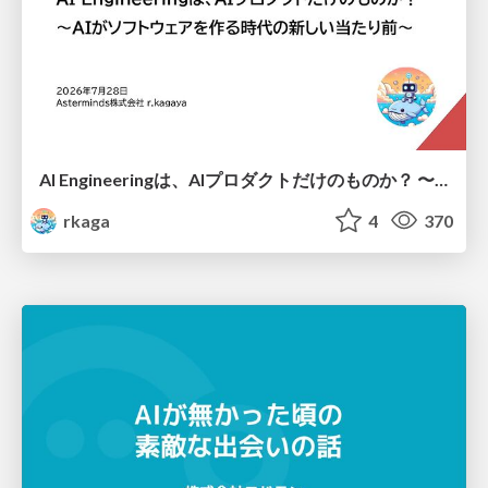
AI Engineeringは、AIプロダクトだけのものか？ 〜AIがソフトウェアを作る時代の新しい当たり前〜 / No AI in your product. AI Engineering in your development.
rkaga
4
370