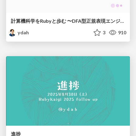
計算機科学をRubyと歩む 〜DFA型正規表現エンジンをつくる～
ydah
3
910
進捗