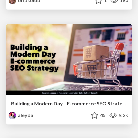
oripsolob
1
180
Building a Modern Day E-commerce SEO Strategy
aleyda
45
9.2k