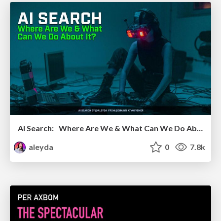
AI Search: Where Are We & What Can We Do About It?
aleyda
0
7.8k