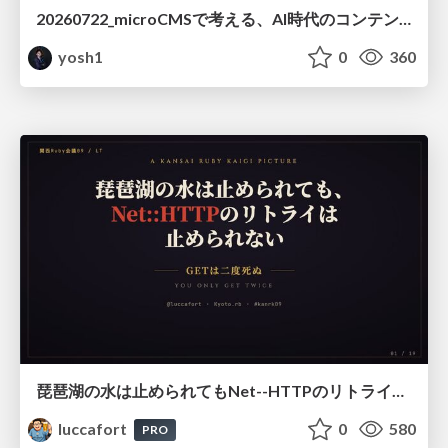
20260722_microCMSで考える、AI時代のコンテンツ運用設計
yosh1
0
360
琵琶湖の水は止められてもNet--HTTPのリトライは止められない / You might be able to stop the water flow of Lake Biwa but you can't stop Net::HTTP retries
luccafort
0
580
PRO