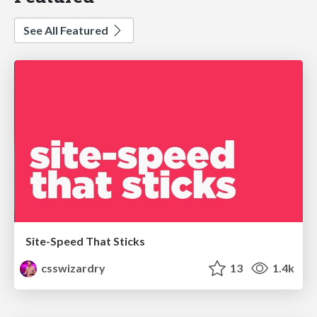
See All Featured
Site-Speed That Sticks
csswizardry
13
1.4k