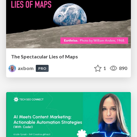
The Spectacular Lies of Maps
axbom
1
890
PRO