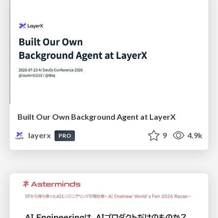
Built Our Own Background Agent at LayerX
layerx
9
4.9k
PRO