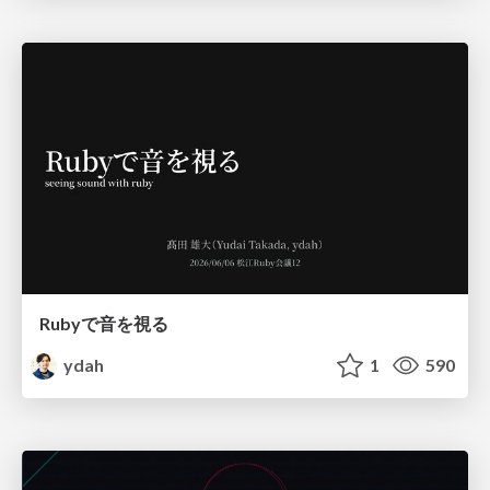
Rubyで音を視る
ydah
1
590