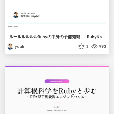
ルールルルルルRubyの中身の予備知識 ── RubyKaigiの前に予習しなイカ？
ydah
1
990