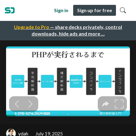
Sign in
Sign up for free
Upgrade to Pro
— share decks privately, control
downloads, hide ads and more …
ydah
July 19, 2025