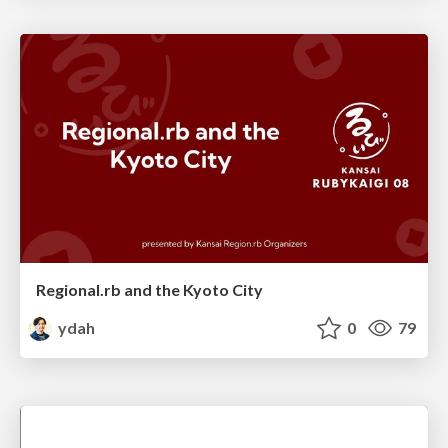
Regional.rb and the Kyoto City
ydah
0
79