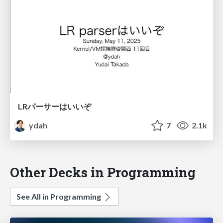
LRパーサーはいいぞ
ydah
7
2.1k
Other Decks in Programming
See All in Programming