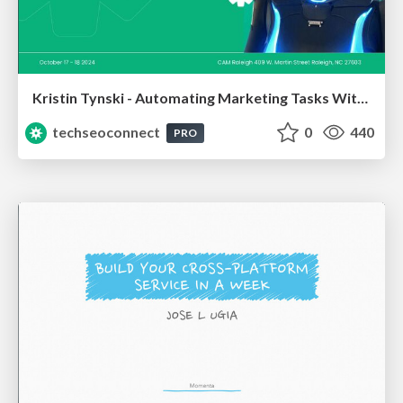
Kristin Tynski - Automating Marketing Tasks With AI
techseoconnect
0
440
PRO