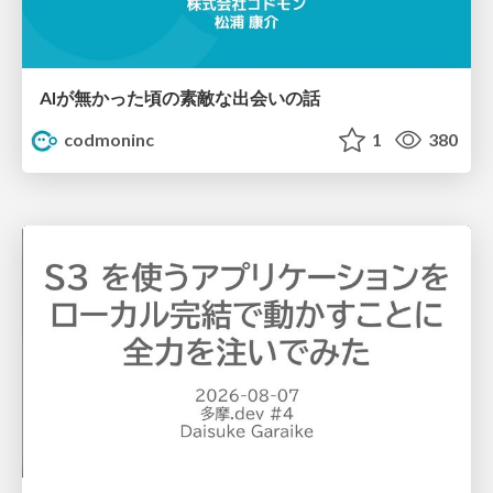
AIが無かった頃の素敵な出会いの話
codmoninc
1
380