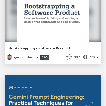
Bootstrapping a Software Product
garrettdimon
307
120k
PRO