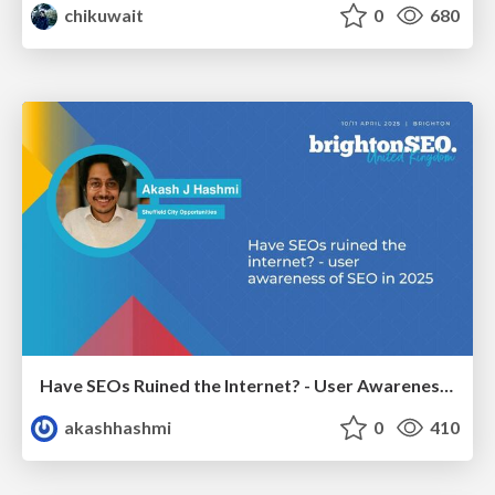
chikuwait
0
680
Have SEOs Ruined the Internet? - User Awareness of SEO in 2025
akashhashmi
0
410