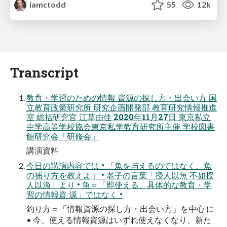
iamctodd
55
12k
Transcript
教育・学習のための情報 資源の探し方・出会い方 国
立教育政策研究所 研究企画開発部 教育研究情報推進
室 総括研究官 江草由佳 2020年11月27日 東京私立
中学高等学校協会東京私学教育研究所主催 学校図書
館研究会「研修会」
講演資料
今日の講演内容では • 「魚を与えるのではなく、魚
の捕り方を教えよ」 • 老子の言葉「授人以魚 不如授
人以漁」より • 魚＝「即使える、具体的な教育・学
習の情報資 源」ではなく •
釣り方＝「情報資源の探し方・出会い方」を中心 に
• 今、使える情報資源はいずれ使えなくなり、新た