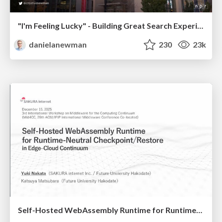
"I'm Feeling Lucky" - Building Great Search Experiences for Today's Users (#IAC19)
danielanewman
230
23k
Self-Hosted WebAssembly Runtime for Runtime-Neutral Checkpoint/Restore in Edge–Cloud Continuum