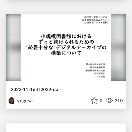
2022-11-16-lf2022-da
yegusa
0
310