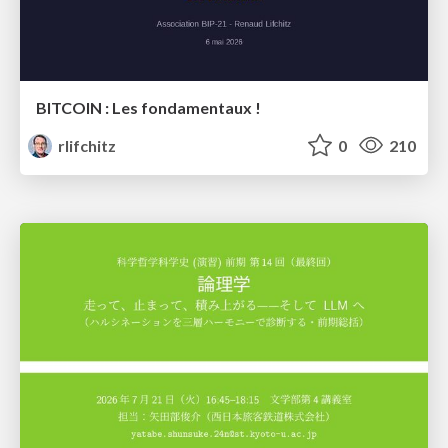
BITCOIN : Les fondamentaux !
rlifchitz
0
210