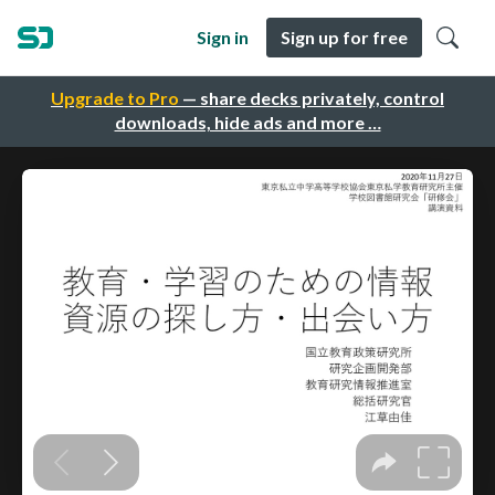
Sign in
Sign up for free
Upgrade to Pro
— share decks privately, control
downloads, hide ads and more …