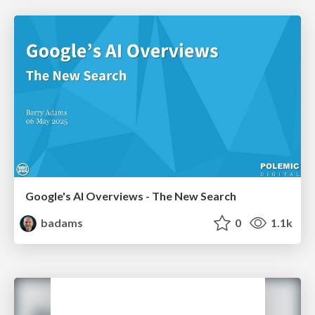
Google's AI Overviews - The New Search
badams
0
1.1k