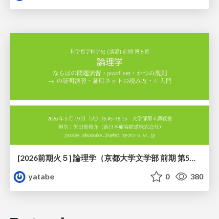
[2026前期火５] 論理学（京都大学文学部 前期 第5回）「 ならばの問題演習・proof net・かつの規則」
yatabe
0
380