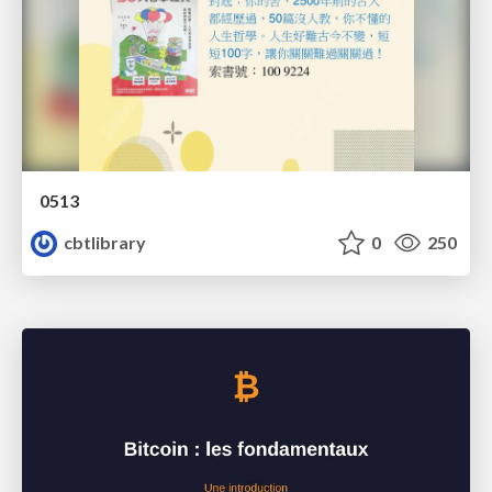
0513
cbtlibrary
0
250