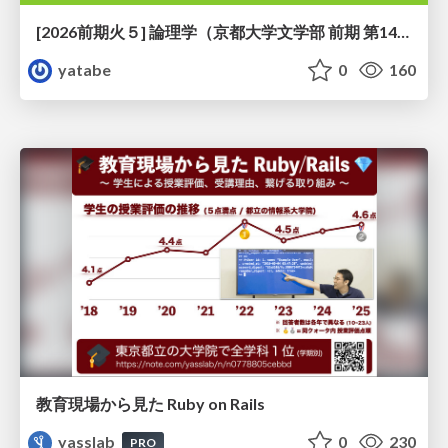
[2026前期火５] 論理学（京都大学文学部 前期 第14回）「計算は、証明ではない——ハルシネーションを三層ハーモニーで診る」
yatabe
0
160
教育現場から見た Ruby on Rails
yasslab
0
230
PRO