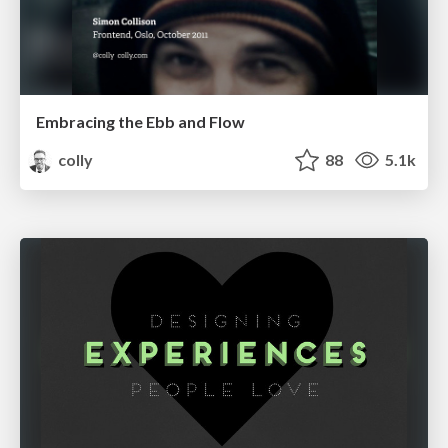
Embracing the Ebb and Flow
colly
88
5.1k