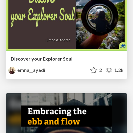
Discover your Explorer Soul
emna__ayadi
2
1.2k