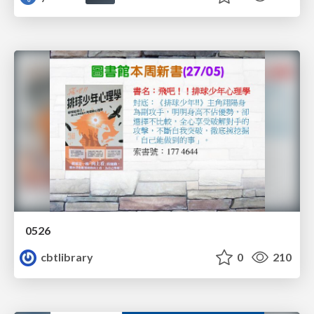
0526
cbtlibrary
0
210