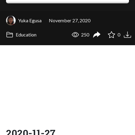
Yuka Egusa
November 27, 2020
Education
250
0
2020-11-27