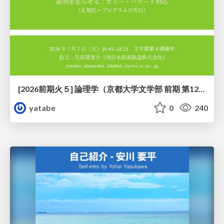
[2026前期火５] 論理学（京都大学文学部 前期 第12回）「証明を走らせる：カリー・ハワード対応」
yatabe
0
240