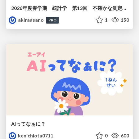
2026年度春学期 統計学 第13回 不確かな測定の不確かさを測る ― 不偏分散とt分布 (2026. 6. 25)
akiraasano
1
150
PRO
AIってなぁに？
kenichiota0711
0
600