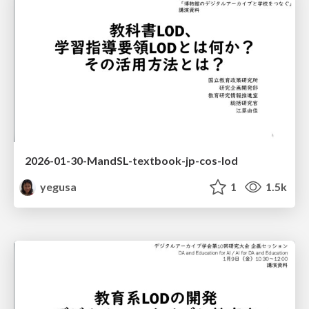
2026-01-30-MandSL-textbook-jp-cos-lod
yegusa
1
1.5k