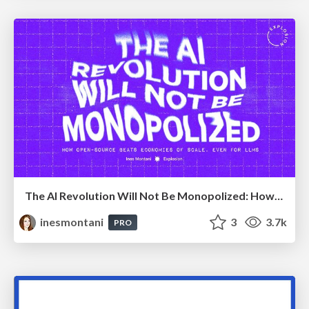
The AI Revolution Will Not Be Monopolized: How open-source beats economies of scale, even for LLMs
inesmontani
3
3.7k
PRO