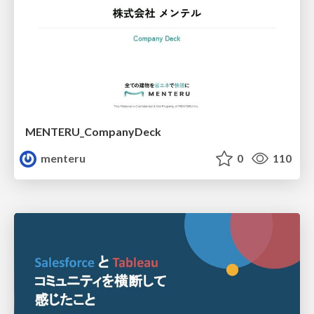
MENTERU_CompanyDeck
menteru
0
110