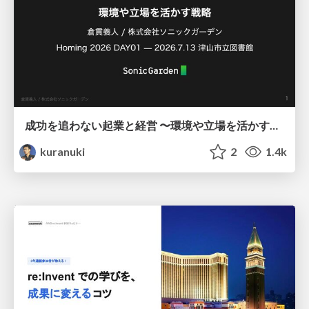
成功を追わない起業と経営 〜環境や立場を活かす戦略（Homing 2026）
kuranuki
2
1.4k