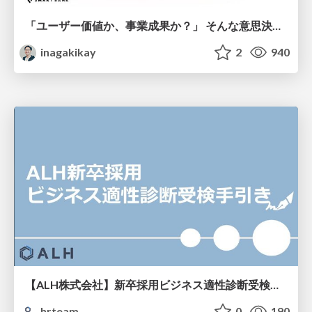
「ユーザー価値か、事業成果か？」 そんな意思決定で悩む前に PMがやるべきこと
inagakikay
2
940
【ALH株式会社】新卒採用ビジネス適性診断受検手引き
hrteam
0
190