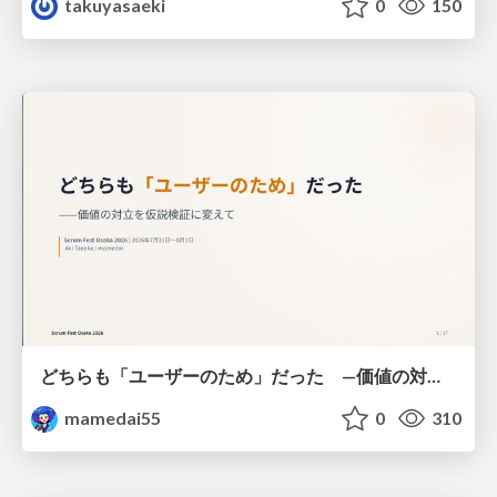
takuyasaeki
0
150
どちらも「ユーザーのため」だった —価値の対立を仮説検証に変えて #Scrumfest Osaka 2026
mamedai55
0
310