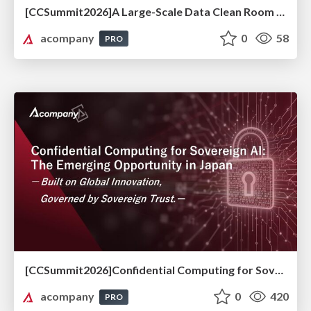
[CCSummit2026]A Large-Scale Data Clean Room Case Study in Japan: Confidential Computing and Privacy Regulations
acompany
0
58
PRO
[CCSummit2026]Confidential Computing for Sovereign AI: The Emerging Opportunity in Japan ーBuilt on Global Innovation, Governed by Sovereign Trust.ー
acompany
0
420
PRO