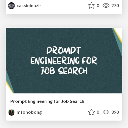
cassininazir
0
270
Prompt Engineering for Job Search
mfonobong
0
390