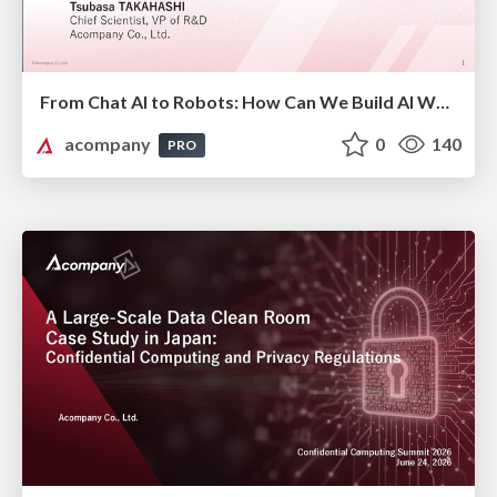
From Chat AI to Robots: How Can We Build AI We Can Trust?
acompany
0
140
PRO