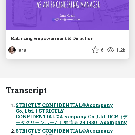
Balancing Empowerment & Direction
lara
6
1.2k
Transcript
STRICTLY CONFIDENTIAL©Acompany
Co.,Ltd. 1 STRICTLY
CONFIDENTIAL©Acompany Co.,Ltd. DCR（デ
ータクリーンルーム）勉強会 230830_Acompany
STRICTLY CONFIDENTIAL©Acompany