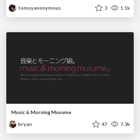
tomoyanonymous
3
1.1k
Music & Morning Musume
bryan
47
7.3k