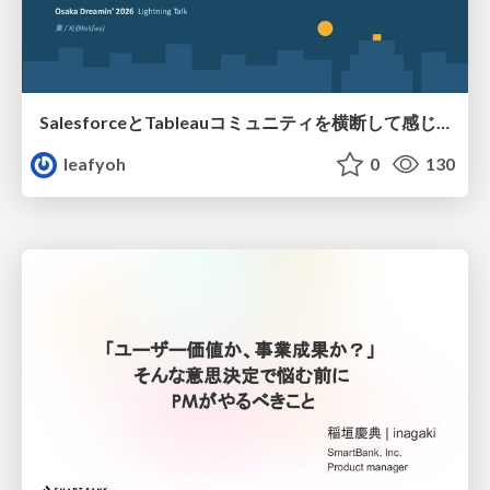
SalesforceとTableauコミュニティを横断して感じたこと（Osaka Dreamin）
leafyoh
0
130