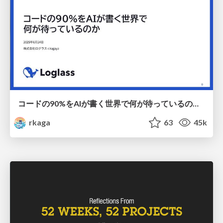
コードの90%をAIが書く世界で何が待っているのか / What awaits us in a world where 90% of the code is written by AI
rkaga
63
45k