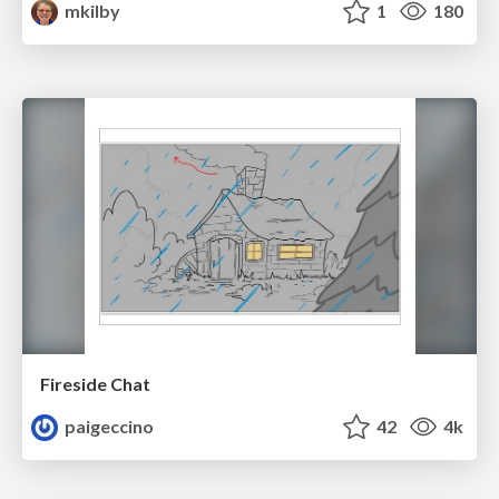
mkilby
1
180
Fireside Chat
paigeccino
42
4k