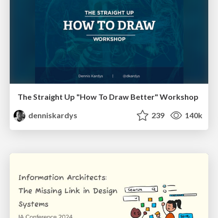
The Straight Up "How To Draw Better" Workshop
denniskardys
239
140k