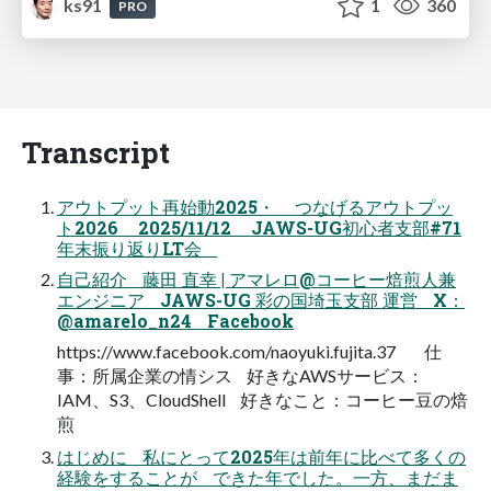
ks91
1
360
PRO
Transcript
アウトプット再始動2025・ つなげるアウトプッ
ト2026 2025/11/12 JAWS-UG初心者支部#71
年末振り返りLT会
自己紹介 藤田 直幸 | アマレロ@コーヒー焙煎人兼
エンジニア JAWS-UG 彩の国埼玉支部 運営 X：
@amarelo_n24 Facebook
https://www.facebook.com/naoyuki.fujita.37 仕
事：所属企業の情シス 好きなAWSサービス：
IAM、S3、CloudShell 好きなこと：コーヒー豆の焙
煎
はじめに 私にとって2025年は前年に比べて多くの
経験をすることが できた年でした。一方、まだま