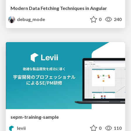
Modern Data Fetching Techniques in Angular
debug_mode
0
240
sepm-training-sample
levii
0
110