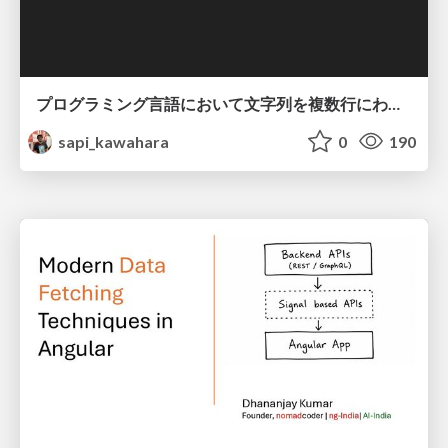
プログラミング言語において文字列を複数行にわたって だらだらと記載するアレ
sapi_kawahara
0
190