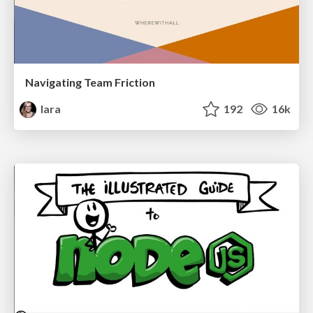
Navigating Team Friction
lara
192
16k