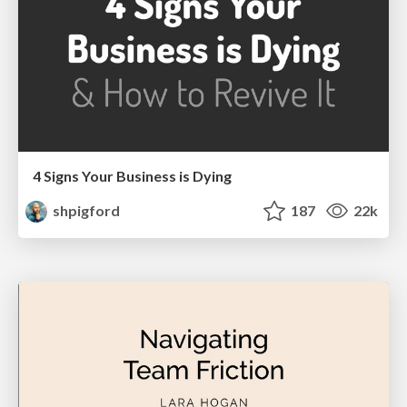
4 Signs Your Business is Dying
shpigford
187
22k