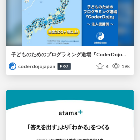
子どものためのプログラミング道場『CoderDojo』〜法人提携例〜 / Partnership with CoderDojo Japan
coderdojojapan
4
19k
PRO