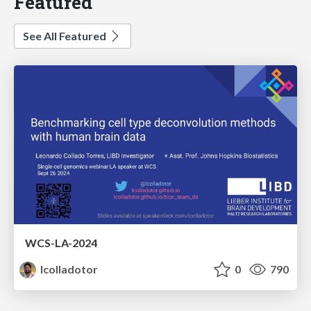
Featured
See All Featured
WCS-LA-2024
lcolladotor
0
790