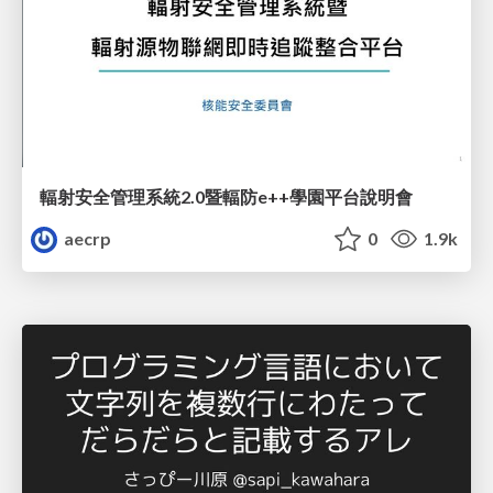
輻射安全管理系統2.0暨輻防e++學園平台說明會
aecrp
0
1.9k