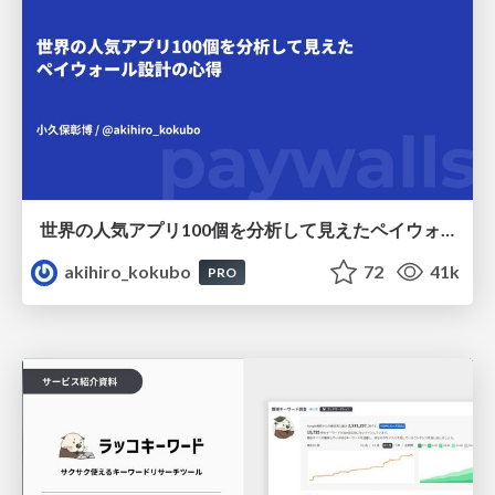
世界の人気アプリ100個を分析して見えたペイウォール設計の心得
akihiro_kokubo
72
41k
PRO