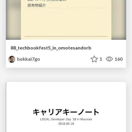
88_techbookfest5_in_omotesandorb
hokkai7go
1
160