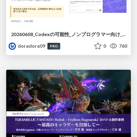
20260608_Codexの可能性_ノンプログラマー向け_大城追記
doradora09
0
760
PRO