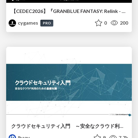
【CEDEC2026】『GRANBLUE FANTASY: Relink - Endless Ragnarok』のバトル制作事例 ～最高のキャラゲーを目指して～
cygames
0
200
PRO
クラウドセキュリティ入門 ～安全なクラウド利用のための基礎知識～
lhazy
9
7.7k