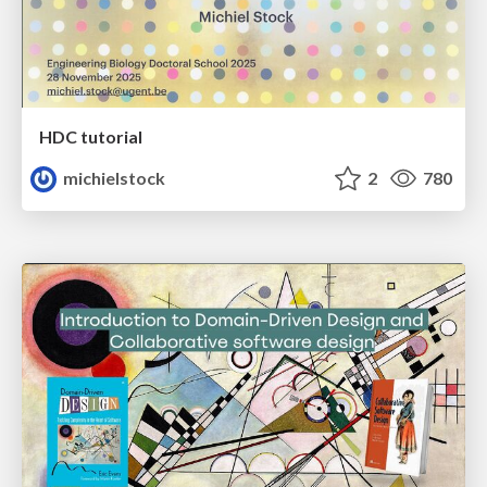
HDC tutorial
michielstock
2
780