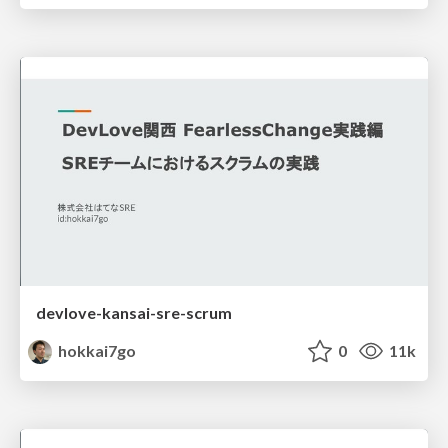
devlove-kansai-sre-scrum
hokkai7go
0
11k