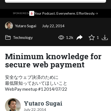
·
Your Podcast. Everywhere. Effortlessly.
→
SPONSORED
Yutaro Sugai
July 22, 2014
Technology
1.2k
1
Minimum knowledge for
secure web payment
安全なウェブ決済のために
最低限知っておいてほしいこと
WebPay meetup #1 2014/07/22
Yutaro Sugai
July 22, 2014