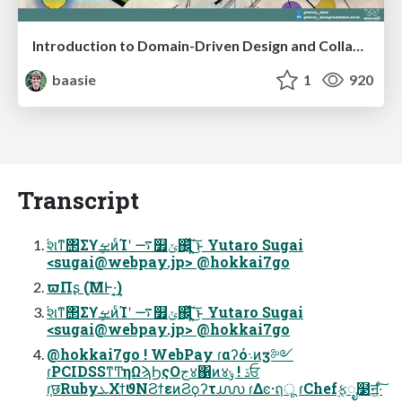
Introduction to Domain-Driven Design and Collaborative software design
baasie
1
920
Transcript
҆શͳ΢ΣϒܾࡁͷͨΊʹ ࠷௿ݶ஌͓͍ͬͯͯ΄͍͜͠ͱ Yutaro Sugai
<
sugai@webpay.jp
> @hokkai7go
ϖΠʂ (ָ͠ΜͰ·͔͢)
҆શͳ΢ΣϒܾࡁͷͨΊʹ ࠷௿ݶ஌͓͍ͬͯͯ΄͍͜͠ͱ Yutaro Sugai
<
sugai@webpay.jp
> @hokkai7go
@hokkai7go ! WebPay ɾαʔό܈ͷӡ༻
ɾPCIDSSͳͲηΩϡϦςΟج४΁ͷ४ڌ ! ݸਓ
ɾ֤छRubyܥΧϯϑΝϨϯεͷϨϙʔτ൝ ɾΔͼ·ฤू ɾChef࣮ફೖ໳ॻ͖·ͨ͠