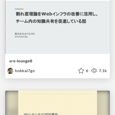
sre-lounge8
hokkai7go
6
7.1k