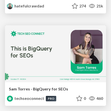
hatefulcrawdad
274
21k
Sam Torres - BigQuery for SEOs
techseoconnect
0
460
PRO