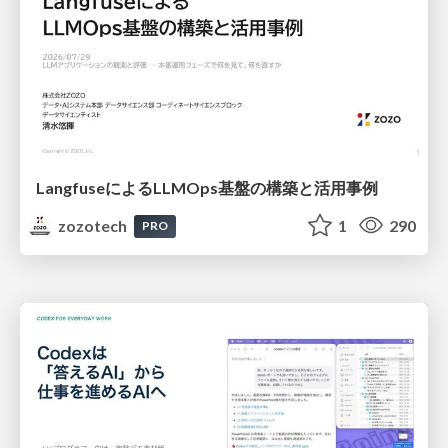
LangfuseによるLLMOps基盤の構築と活用事例
zozotech
1
290
PRO