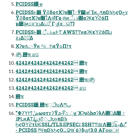
PCIDSS஌ͬͯ·͔͢ʁ
PCIDSSͱ͸ ΫϨδοτΧʔυ৘ใ࿙Ӯ๷ࢭͷ ͨΊͷࠃࡍηΩϡϦςΟج४
ΫϨδοτΧʔυ৘ใΛऔΓѻ͏ શͯͷࣄۀऀ΍αʔϏεϓϩόΠ
μ͸ɺ͜ͷඪ४ʹ४ڌ͢Δඞཁ͕ ͋Γ·͢ɻ(േଇͳ͠)
PCIDSSͱ͸ ܾࡁࣄۀऀ͚ͩͰͳ͘ AWSͳͲͷαʔϏεϓϩόΠμ͕
४ڌ͢Δྫ͕૿͍͑ͯΔ
Χʔυ൪߸࿙Ӯͷ ࡾେϦεΫϙΠϯτ
ॲཧ ఻ૹ อଘ
4242#4242#4242#4242 ఻ૹ
4242#4242#4242#4242 ఻ૹ
4242#4242#4242#4242 ఻ૹɾॲཧ
4242#4242#4242#4242 อଘ
఻ૹ
PCIDSS͸ ఻ૹ࣌҉߸ԽΛཁٻ
”ΦʔϓϯͳެڞωοτϫʔΫܦ༝Ͱػີ ੑͷߴ͍ΧʔυձһσʔλΛ఻ૹ͢Δ৔ ߹
ɺҎԼͷΑ͏ͳɺڧྗͳ҉߸ԽͱηΩϡ
ϦςΟϓϩτίϧʢSSL/TLSɺIPSECɺ SSHͳͲʣΛ࢖༻ͯ͠อޢ͢Δɻ”
- PCIDSS ཁ݅ͱηΩϡϦςΟධՁखॱόʔδϣϯ3.0 ΑΓൈਮ