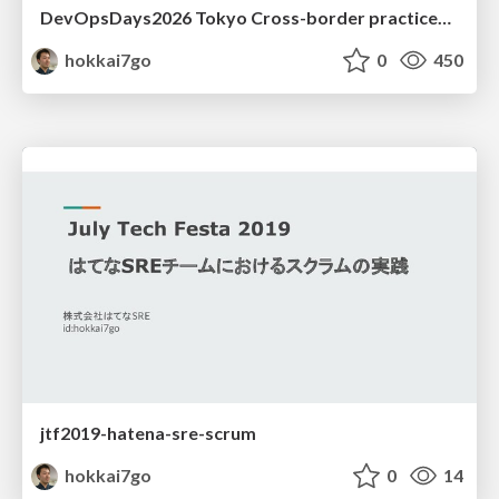
DevOpsDays2026 Tokyo Cross-border practices to connect "safety" and "DX" in healthcare
hokkai7go
0
450
jtf2019-hatena-sre-scrum
hokkai7go
0
14