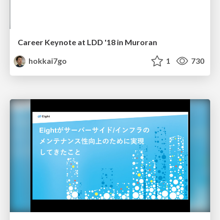
Career Keynote at LDD '18 in Muroran
hokkai7go
1
730