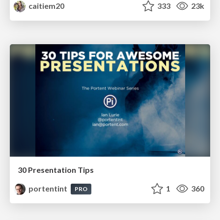
caitiem20
333
23k
30 Presentation Tips
portentint
1
360
PRO