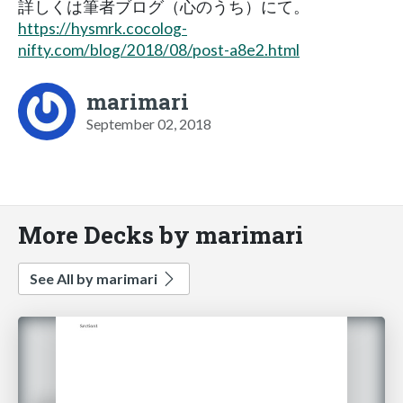
詳しくは筆者ブログ（心のうち）にて。
https://hysmrk.cocolog-
nifty.com/blog/2018/08/post-a8e2.html
marimari
September 02, 2018
More Decks by marimari
See All by marimari