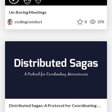
Un-Boring Meetings
codingconduct
0
370
Distributed Sagas: A Protocol for Coordinating Microservices