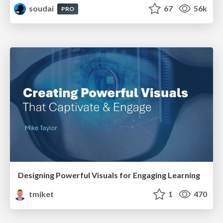
soudai
67
56k
PRO
Designing Powerful Visuals for Engaging Learning
tmiket
1
470