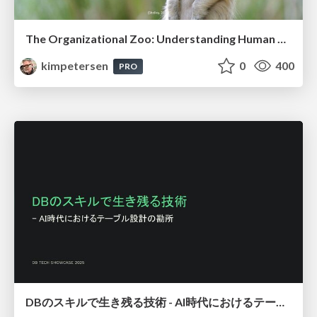
The Organizational Zoo: Understanding Human Behavior Agility Through Metaphoric Constructive Conversations (based on the works of Arthur Shelley, Ph.D)
kimpetersen
0
400
PRO
DBのスキルで生き残る技術 - AI時代におけるテーブル設計の勘所