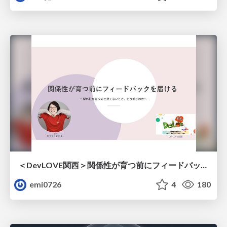
＜DevLOVE関西＞関係性が育つ前にフィードバックを届ける ～関係性が育つのを待てないとき、どう渡すのか～
emi0726
4
180