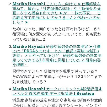
Mariko Hayashi こんな⽅に向けて ➤ 仕事経験を
重ねて、最近は「社内研修の講師」や「勉強会の 企
画」をする機会も出てきた ➤ が、⼀抹の不安。 こ
の教え⽅で本当にいいのか？きちんと伝わったのか
しら？ ➤
ためになった、⾯⽩かったとは⾔われるけど、その
後現場に 何か変化があったかっていうと、何も変わ
っていない気も… 2
Mariko Hayashi 研修や勉強会の効果測定 ➤ 仕事
では「PDCAをまわす」とか「仮説→実験→検証→
改善」 とかやっているけど、研修や勉強会の効果測
定ってできてる? 3 研修に 満⾜していた？ 研修内容
を理解・
習得できていた？ 研修内容を現場で 使っている？
その実践によって 業績は上がった？ 1 2 3 4 どこまで
効果検証している？
Mariko Hayashi カークパトリックの4段階評価 4
レベル 定義名称 概要 データ収集法 1 Reaction
満⾜度 参加者の反応を測定 ◇参加者は研修を好意的
に受け⽌め満⾜したか 満⾜度アンケート、インタビ