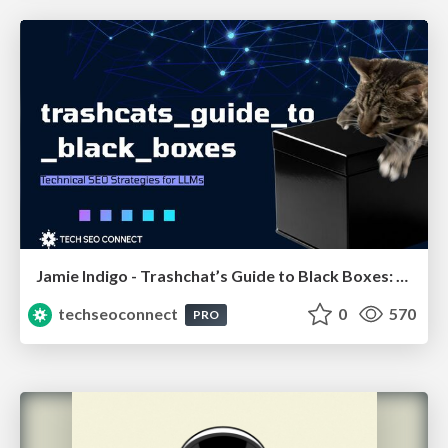
Jamie Indigo - Trashchat’s Guide to Black Boxes: Technical SEO Tactics for LLMs
techseoconnect
0
570
PRO