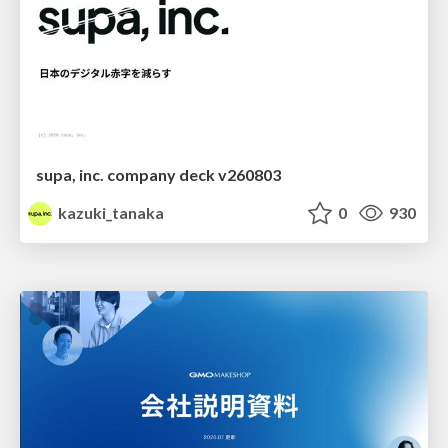
supa, inc. company deck v260803
kazuki_tanaka
0
930