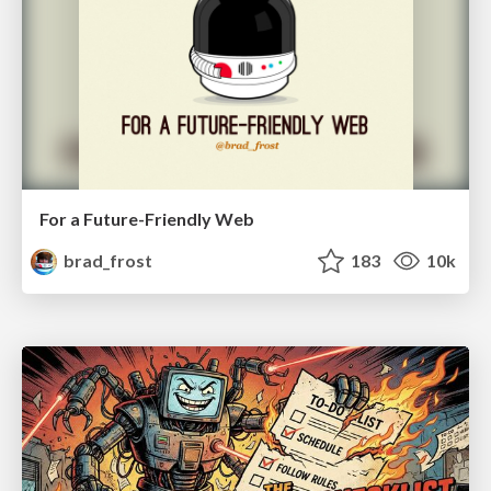
For a Future-Friendly Web
brad_frost
183
10k