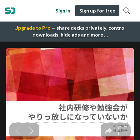
Sign in
Sign up for free
Upgrade to Pro
— share decks privately, control
downloads, hide ads and more …