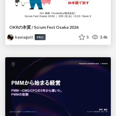
OKRの本質 / Scrum Fest Osaka 2026
kawaguti
5
3.4k
PRO