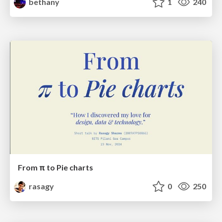
bethany
1
240
From π to Pie charts
rasagy
0
250