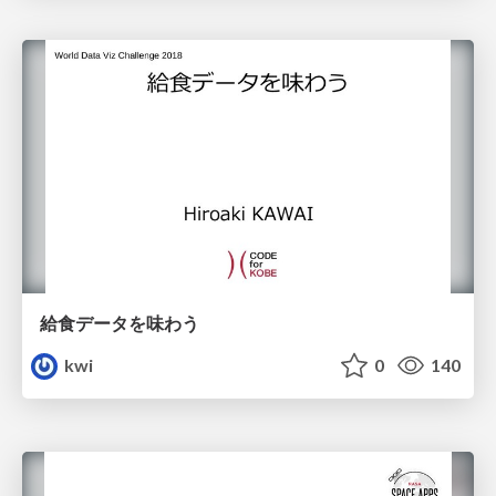
給食データを味わう
kwi
0
140