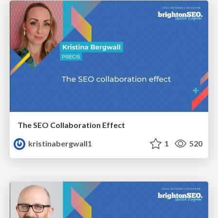
The SEO Collaboration Effect
kristinabergwall1
1
520