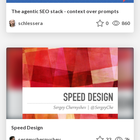
The agentic SEO stack - context over prompts
schlessera
0
860
Speed Design
sergeychernyshev
33
2k