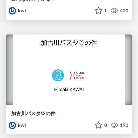
kwi
1
420
加古川パスタ♡の件
kwi
0
190