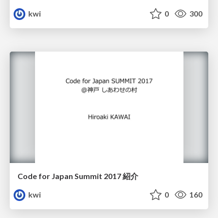
kwi
0
300
Code for Japan Summit 2017 紹介
kwi
0
160