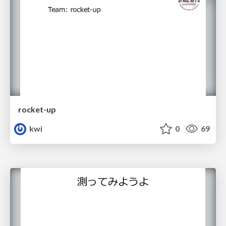
rocket-up
kwi
0
69