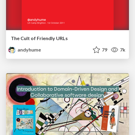
The Cult of Friendly URLs
andyhume
79
7k