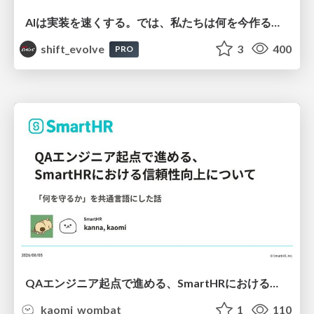
AIは実装を速くする。では、私たちは何を今作るべきか？－立場を越えてリリースに向き合ったチーム開発の実践 / 20260801 Hiromi Nakaya and Naoki Takahashi
shift_evolve
3
400
PRO
QAエンジニア起点で進める、SmartHRにおける信頼性向上について
kaomi_wombat
1
110