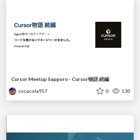
Cursor Meetup Sapporo - Cursor物語 続編
cocacola917
0
130