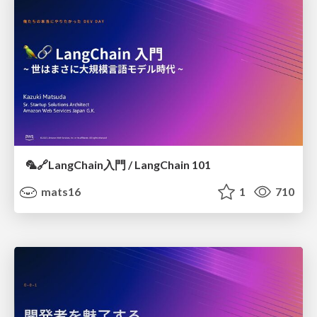
🦜️🔗LangChain入門 / LangChain 101
mats16
1
710