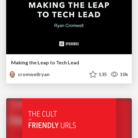
Making the Leap to Tech Lead
cromwellryan
135
10k