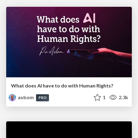
What does AI have to do with Human Rights?
axbom
1
2.3k
PRO