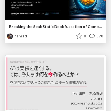
Breaking the Seal: Static Deobfuscation of Compiled V8 JavaScript Bytecode Malware
hshrzd
0
570