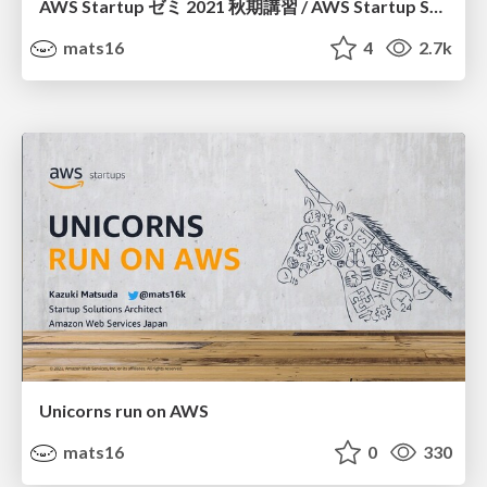
AWS Startup ゼミ 2021 秋期講習 / AWS Startup Seminar 2021 Autumn class - AWS Dev Day
mats16
4
2.7k
Unicorns run on AWS
mats16
0
330