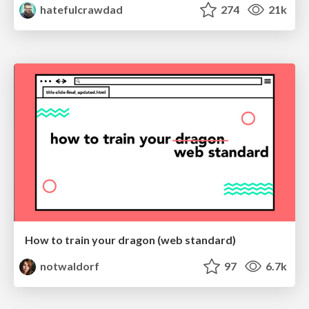
hatefulcrawdad
274
21k
How to train your dragon (web standard)
notwaldorf
97
6.7k