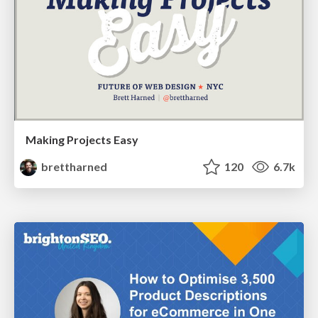
Making Projects Easy
brettharned
120
6.7k