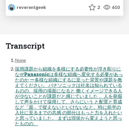
reverentgeek
2
610
Transcript
None
採用課題から組織を多様にする必要性が浮き彫りに
なぜPanasonicは多様な組織へ変化する必要があっ
たのか ー多様な組織にするに至った背景や課題を教
えてください。 パナソニックは社名は知られている
ものの、採用の場面になると 働くイメージできる人
が少ないことが課題だと感じていました 。人を発掘
して声をかけて採用して、さらにいう と配置と育成
など「面」で捉えないといけないなと。特に前半の
入社に至るまでの共感 の部分はもっと力を入れたい
と思っていました。 まずは現状から変えようと思っ
たものの、