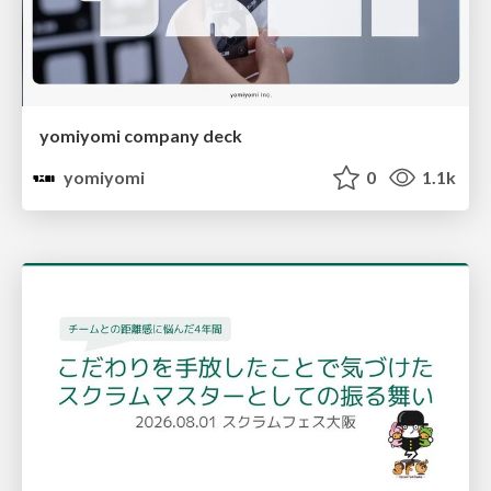
yomiyomi company deck
yomiyomi
0
1.1k