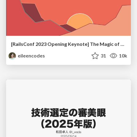
[RailsConf 2023 Opening Keynote] The Magic of Rails
eileencodes
31
10k