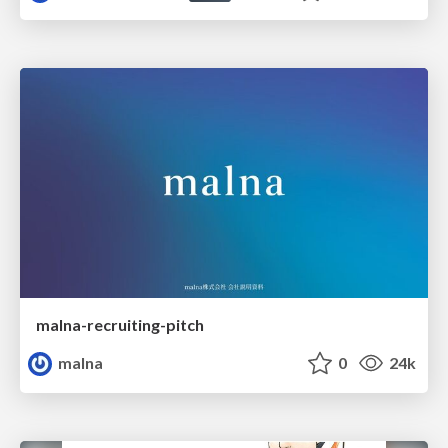
malna-recruiting-pitch
malna
0
24k