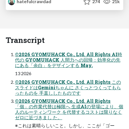
hatefulcrawdad
274
21k
Transcript
©2026 GYOMUHACK Co., Ltd. All Rights AI時
代の GYOMUHACK ⼈間⼒への回帰：効率化の先
にある「余⽩」をデザインする May,
13 2026
©2026 GYOMUHACK Co., Ltd. All Rights この
スライドはGeminiちゃんに さくっとつくってもら
ったものを ⼿直ししたものです
©2026 GYOMUHACK Co., Ltd. All Rights
「個」の作業代替は極限へ ⽣成AIの登場により、個
⼈のルーティンワーク を代替するコストは限りなく
ゼロに近づきまし た。
※これは素晴らしいこと。しかし、ここが「ゴー