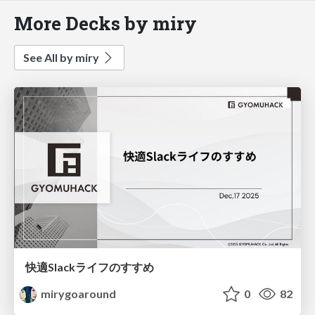
More Decks by miry
See All by miry
快適Slackライフのすすめ
mirygoaround
0
82