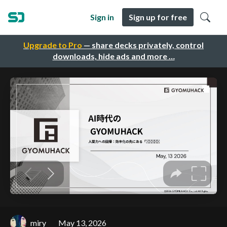
Sign in
Sign up for free
Upgrade to Pro
— share decks privately, control
downloads, hide ads and more …
miry
May 13, 2026