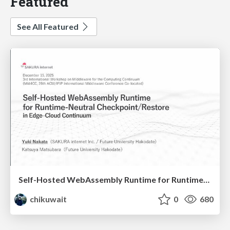
Featured
See All Featured
Self-Hosted WebAssembly Runtime for Runtime-Neutral Checkpoint/Restore in Edge–Cloud Continuum
chikuwait
0
680