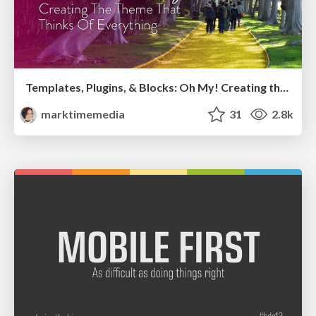
Templates, Plugins, & Blocks: Oh My! Creating the theme that thinks of everything
marktimemedia
31
2.8k