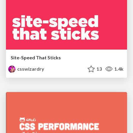
Site-Speed That Sticks
csswizardry
13
1.4k