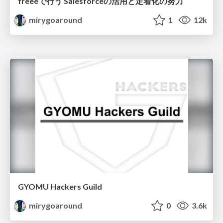
freeeで行う Salesforceの活用と定着化の努力
mirygoaround
1
12k
GYOMU Hackers Guild
mirygoaround
0
3.6k