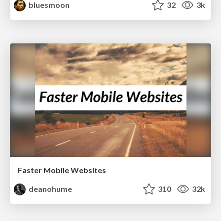
bluesmoon
32
3k
Faster Mobile Websites
deanohume
310
32k