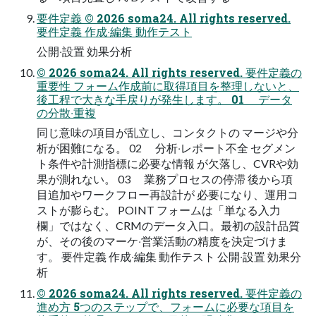
要件定義 © 2026 soma24. All rights reserved.
要件定義 作成‧編集 動作テスト
公開‧設置 効果分析
© 2026 soma24. All rights reserved. 要件定義の
重要性 フォーム作成前に取得項⽬を整理しないと、
後⼯程で⼤きな⼿戻りが発⽣します。 01 データ
の分散‧重複
同じ意味の項⽬が乱⽴し、コンタクトの マージや分
析が困難になる。 02 分析‧レポート不全 セグメン
ト条件や計測指標に必要な情報 が⽋落し、CVRや効
果が測れない。 03 業務プロセスの停滞 後から項
⽬追加やワークフロー再設計が 必要になり、運⽤コ
ストが膨らむ。 POINT フォームは「単なる⼊⼒
欄」ではなく、CRMのデータ⼊⼝。最初の設計品質
が、その後のマーケ‧営業活動の精度を決定づけま
す。 要件定義 作成‧編集 動作テスト 公開‧設置 効果分
析
© 2026 soma24. All rights reserved. 要件定義の
進め⽅ 5つのステップで、フォームに必要な項⽬を