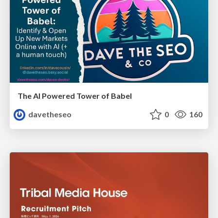
The AI Powered Tower of Babel
davetheseo
0
160