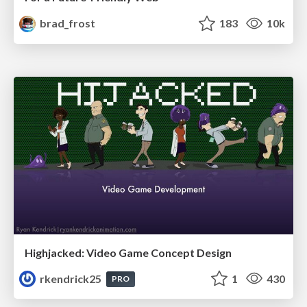
brad_frost
183
10k
Highjacked: Video Game Concept Design
rkendrick25
1
430
PRO