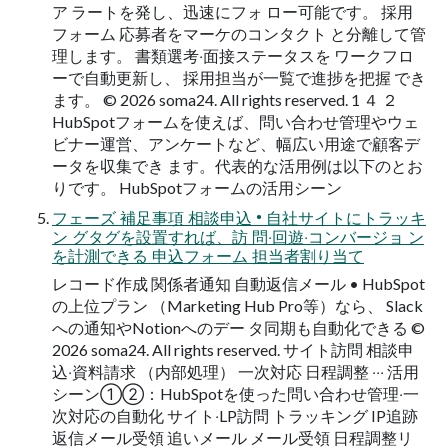
ア ラートを発し、迅速にフォ ロー可能です。 採⽤
フォーム 応募者をマーケのコンタクト と分離して管
理します。 書類選考‧⾯接ステータスを ワークフロ
ーで⾃動更新し、 採⽤担当が⼀覧で進捗を把握 でき
ます。 © 2026 soma24. All rights reserved. 1 ４ ２
HubSpotフォームを使えば、問い合わせ管理やウェ
ビナー運営、アンケートなど、幅広い⽤途で顧客デ
ータを収集でき ます。代表的な活⽤例は以下のとお
りです。 HubSpotフォームの活⽤シーン
フェーズ 補⾜事項 相談申込 • ⾃社サイトにトラッキ
ン グタグを設置すれば、訪 問‧回遊‧コンバージョ ン
を計測できる 申込フォーム 担当者割り当て
レコード作成 関係者通知 ⾃動返信メール • HubSpot
の上位プラン （Marketing Hub Pro等）なら、 Slack
への通知やNotionへのデー タ同期も⾃動化できる ©
2026 soma24. All rights reserved. サイト訪問 相談申
込‧資料請求 （内部処理） ⼀次対応 ⽇程調整 ‧‧‧ 活⽤
シーン①②：HubSpotを使った問い合わせ管理‧⼀
次対応の⾃動化 サイト‧LP訪問 トラッキング IP追跡
返信メール受領 追いメール メール受領 ⽇程調整リ