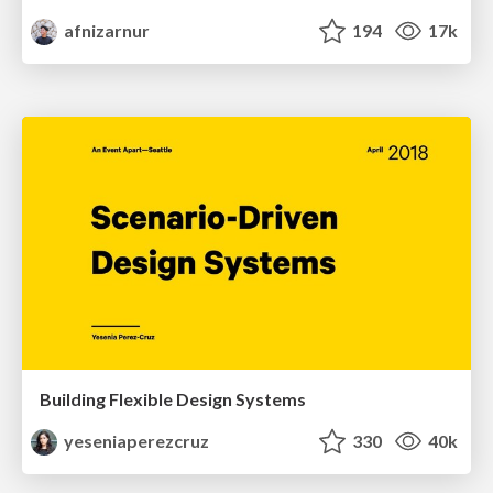
afnizarnur
194
17k
Building Flexible Design Systems
yeseniaperezcruz
330
40k