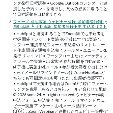
ンク発⾏ ⽇程調整 • Google/Outlookカレンダーと連
携した 予約リンクを発⾏し、⾒込み顧客に送 ること
で⽇程調整を⾃動化できる
フェーズ 補⾜事項 ウェビナー登録 ‧参加者登録制 ┣
⾃動承認 ┗ ⼿動承認 ‧参加者登録不要 申込者リスト
• HubSpotと連携す ることでZoom側 でも申込者を
把握 開催 アンケート実施 ‧終了後にすぐに実施 ワー
クフロー 連携 申込フォーム 申込者のリスト レコー
ド作成 関係者通知 申込完了メール ✉ • ユニークURL
発⾏ リマインド • ワークフローまた はマーケティン
グ メールで実施 • 出席状況‧参加時 間を⾃動記録 •
終了後に実施 お礼メール • 参加者∕⽋席者で 出し分け
• 完了メール∕リマインドメールは Zoom‧HubSpotど
ちらでも可 固定URLも可（ただし出席者把握不可）
• HubSpotで実施する場合はZoom終了時に フォーム
リンクを表⽰、あるいはお礼 メールと合わせて配信
© 2026 soma24. All rights reserved. ウェビナー作成
申込フォーム 申込完了 完了メール リマインド ウェ
ビナー実施 アンケート お礼メール 活⽤シーン
③④：Zoom Webinarと連携したウェビナー管理‧ア