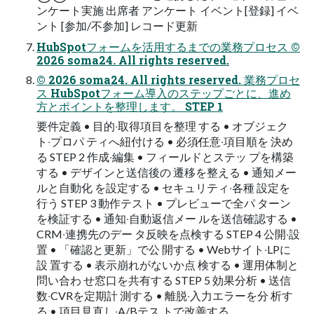
ンケート実施 出席者 アンケート イベント[登録] イベ
ント [参加/不参加] レコード更新
HubSpotフォームを活⽤するまでの業務プロセス ©
2026 soma24. All rights reserved.
© 2026 soma24. All rights reserved. 業務プロセ
ス HubSpotフォーム導⼊のステップごとに、進め
⽅とポイントを整理します。 STEP 1
要件定義 • ⽬的‧取得項⽬を整理 する • オブジェク
ト‧プロパ ティへ紐付ける • 必須∕任意‧項⽬順を 決め
る STEP 2 作成‧編集 • フィールドとステッ プを構築
する • デザインと送信後の 遷移を整える • 通知メー
ルと⾃動化 を設定する • セキュリティ‧各種 設定を
⾏う STEP 3 動作テスト • プレビューで全パ ターン
を検証する • 通知‧⾃動返信メー ルを送信確認する •
CRM‧連携先のデー タ反映を点検する STEP 4 公開‧設
置 • 「確認と更新」で公 開する • Webサイト‧LPに
設 置する • 表⽰崩れがないか点 検する • 運⽤体制と
問い合わ せ窓⼝を共有する STEP 5 効果分析 • 送信
数‧CVRを定期計 測する • 離脱‧⼊⼒エラーを分 析す
る • 項⽬⾒直し‧A/Bテス トで改善する