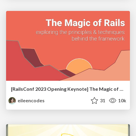
[RailsConf 2023 Opening Keynote] The Magic of Rails
eileencodes
31
10k