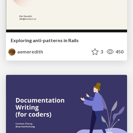
Exploring anti-patterns in Rails
aemeredith
3
450