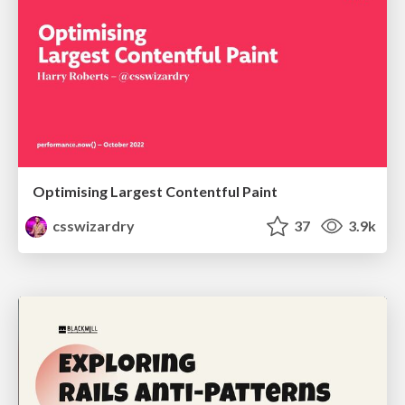
Optimising Largest Contentful Paint
csswizardry
37
3.9k