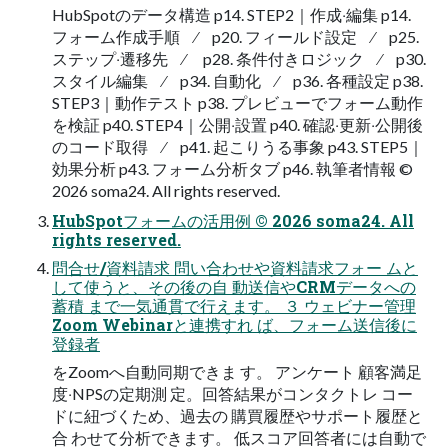
HubSpotのデータ構造 p14. STEP2｜作成‧編集 p14.
フォーム作成⼿順 ∕ p20. フィールド設定 ∕ p25.
ステップ‧遷移先 ∕ p28. 条件付きロジック ∕ p30.
スタイル編集 ∕ p34. ⾃動化 ∕ p36. 各種設定 p38.
STEP3｜動作テスト p38. プレビューでフォーム動作
を検証 p40. STEP4｜公開‧設置 p40. 確認‧更新‧公開後
のコード取得 ∕ p41. 起こりうる事象 p43. STEP5｜
効果分析 p43. フォーム分析タブ p46. 執筆者情報 ©
2026 soma24. All rights reserved.
HubSpotフォームの活⽤例 © 2026 soma24. All
rights reserved.
問合せ/資料請求 問い合わせや資料請求フォー ムと
して使うと、その後の⾃ 動送信やCRMデータへの
蓄積 まで⼀気通貫で⾏えます。 ３ ウェビナー管理
Zoom Webinarと連携すれ ば、フォーム送信後に
登録者
をZoomへ⾃動同期できま す。 アンケート 顧客満⾜
度‧NPSの定期測 定。回答結果がコンタクトレ コー
ドに紐づくため、過去の 購買履歴やサポート履歴と
合 わせて分析できます。 低スコア回答者には⾃動で