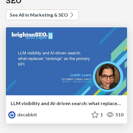
SEO
See All in Marketing & SEO
LLM visibility and AI-driven search: what replaces “rankings” as the primary KPI - BrightonSEO April 2026
decabbit
1
510