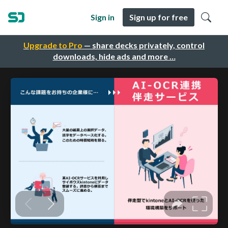
Sign in
Sign up for free
Upgrade to Pro
— share decks privately, control
downloads, hide ads and more …