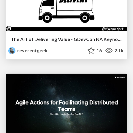
The Art of Delivering Value - GDevCon NA Keynote
reverentgeek
16
2.1k