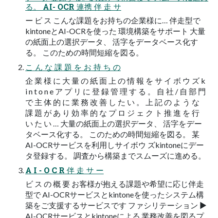
る。 AI- OCR 連携 伴 走 サ
ー ビ ス こんな課題をお持ちの企業様に… 伴走型で
kintoneとAI-OCRを使った 環境構築をサポート 大量
の紙面上の選択データ、 活字をデータベース化す
る。 このための時間短縮を図る。
こ ん な 課 題 を お 持 ち の
企 業 様 に 大 量 の 紙 面 上 の 情 報 を サ イ ボ ウ ズ k
i n t o n e ア プ リ に 登 録 管 理 す る 。 自 社 / 自 部 門
で 主 体 的 に 業 務 改 善 し た い 。 上 記 の よ う な
課 題 が あ り 効 率 的 な プ ロ ジ ェ ク ト 推 進 を 行
い た い … 大量の紙面上の選択データ、 活字をデー
タベース化する。 このための時間短縮を図る。 某
AI-OCRサービスを利用しサイボウ ズkintoneにデー
タ登録する。 調査から構築までスムーズに進める。
A I - O C R 伴 走 サ ー
ビ ス の 概 要 お客様が抱える課題や希望に応じ伴走
型で AI-OCRサービスとkintoneを使ったシステム構
築をご支援するサービスです ファシリテーション ▶
AI-OCRサービスとkintoneによる 業務改善を図るプ