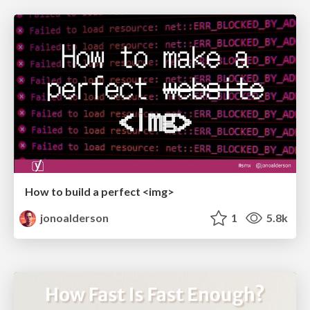
How to build a perfect <img>
jonoalderson
1
5.8k