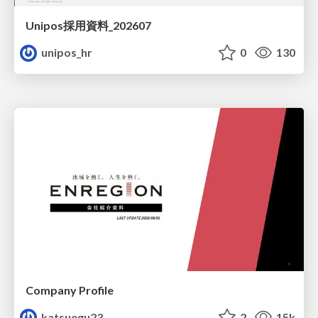
Unipos採用資料_202607
unipos_hr
0
130
Company Profile
katsuegu23
2
15k