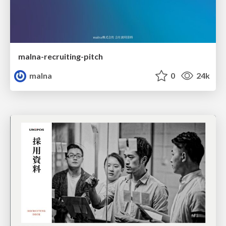
malna-recruiting-pitch
malna
0
24k