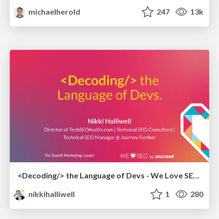
michaelherold
247
13k
<Decoding/> the Language of Devs - We Love SEO 2024
nikkihalliwell
1
280