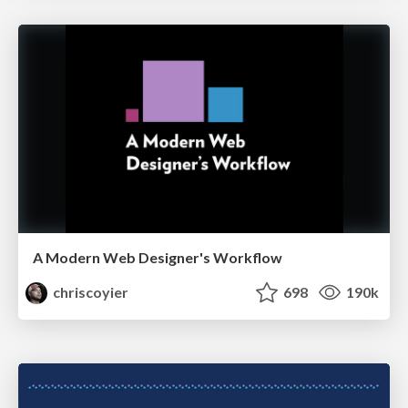
A Modern Web Designer's Workflow
chriscoyier
698
190k