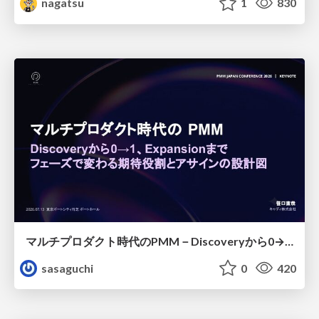
nagatsu
1
830
マルチプロダクト時代のPMM－Discoveryから0→1、Expansionまで フェーズで変わる期待役割とアサインの設計図
sasaguchi
0
420