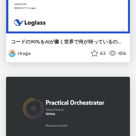
コードの90%をAIが書く世界で何が待っているのか / What awaits us in a world where 90% of the code is written by AI
rkaga
63
45k