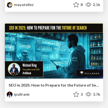
mayatellez
8
2.1k
SEO in 2025: How to Prepare for the Future of Search
ipullrank
3
3.7k