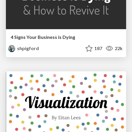
4 Signs Your Business is Dying
shpigford
187
22k