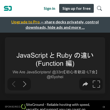
Sign in
Sign up for free
Upgrade to Pro
— share decks privately, control
downloads, hide ads and more …
SiteGround - Reliable hosting with speed,
·
→
SPONSORED
security, and support you can count on.