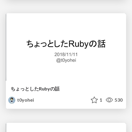
ちょっとしたRubyの話
t0yohei
1
530