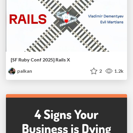
[SF Ruby Conf 2025] Rails X
palkan
2
1.2k