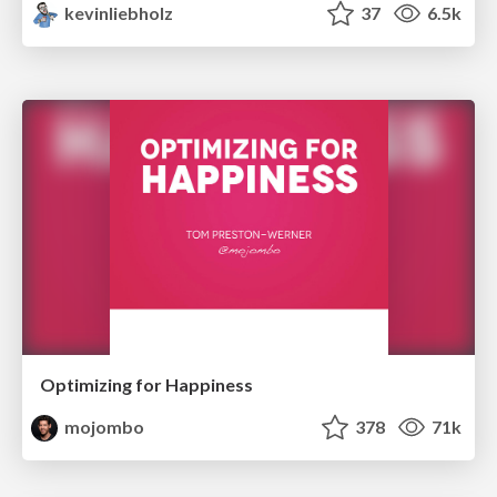
kevinliebholz
37
6.5k
Optimizing for Happiness
mojombo
378
71k