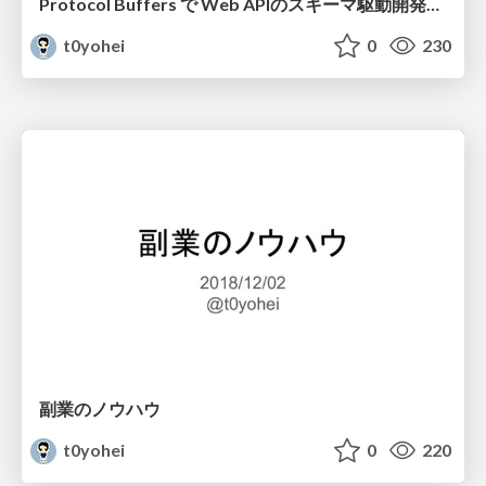
Protocol Buffers で Web APIのスキーマ駆動開発がしたい
t0yohei
0
230
副業のノウハウ
t0yohei
0
220