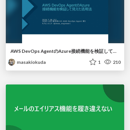
AWS DevOps AgentのAzure接続機能を検証して見えた活用法／Use Cases Verified for the AWS DevOps Agent's Azure Connectivity Feature
masakiokuda
1
210