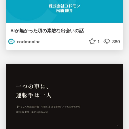
AIが無かった頃の素敵な出会いの話
codmoninc
1
380