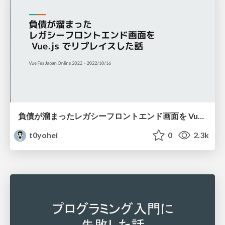
負債が溜まったレガシーフロントエンド画面を Vue.js でリプレイスした話
t0yohei
0
2.3k