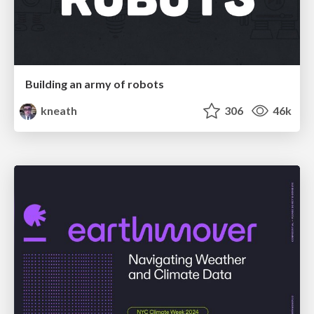
Building an army of robots
kneath
306
46k