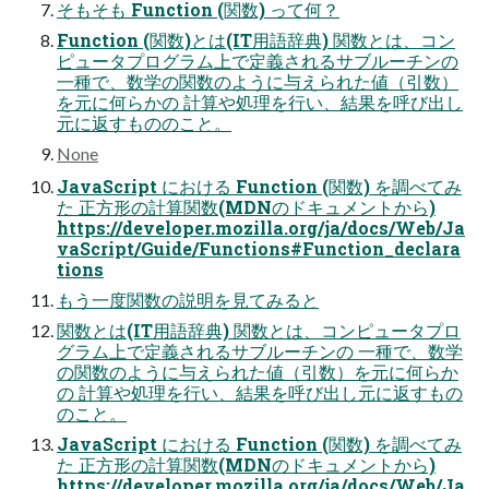
そもそも Function (関数) って何？
Function (関数)とは(IT用語辞典) 関数とは、コン
ピュータプログラム上で定義されるサブルーチンの
一種で、数学の関数のように与えられた値（引数）
を元に何らかの 計算や処理を行い、結果を呼び出し
元に返すもののこと。
None
JavaScript における Function (関数) を調べてみ
た 正方形の計算関数(MDNのドキュメントから)
https://developer.mozilla.org/ja/docs/Web/Ja
vaScript/Guide/Functions#Function_declara
tions
もう一度関数の説明を見てみると
関数とは(IT用語辞典) 関数とは、コンピュータプロ
グラム上で定義されるサブルーチンの 一種で、数学
の関数のように与えられた値（引数）を元に何らか
の 計算や処理を行い、結果を呼び出し元に返すもの
のこと。
JavaScript における Function (関数) を調べてみ
た 正方形の計算関数(MDNのドキュメントから)
https://developer.mozilla.org/ja/docs/Web/Ja