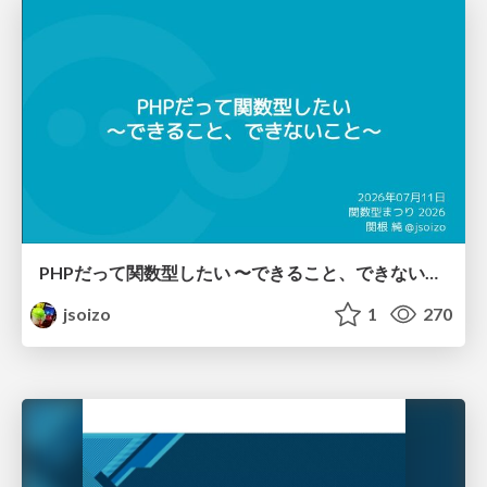
PHPだって関数型したい 〜できること、できないこと〜 / fp-in-php
jsoizo
1
270