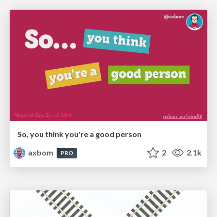
So, you think you're a good person
axbom
2
2.1k
PRO