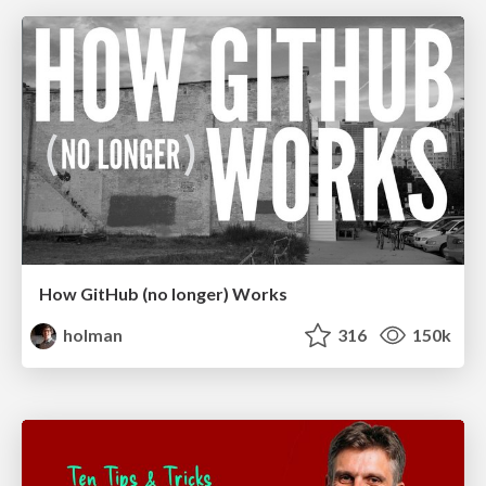
How GitHub (no longer) Works
holman
316
150k