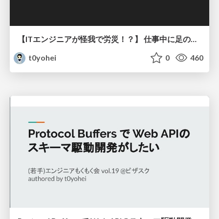
【ITエンジニアが怪我で労災！？】 仕事中に足の小指が骨折したら起きること
t0yohei
0
460