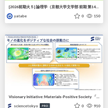
[2026前期火５] 論理学（京都大学文学部 前期 第14回）「計算は、証明ではない——ハルシネーションを三層ハーモニーで診る」
yatabe
0
150
Visionary Initiative: Materials-Positive Society 「モノの進化をポジティブな社会の原動力に」｜Science Tokyo（東京科学大学）
sciencetokyo
0
910
PRO