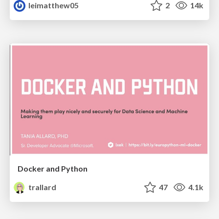
leimatthew05
2
14k
Docker and Python
trallard
47
4.1k