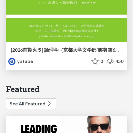
[2026前期火５] 論理学（京都大学文学部 前期 第6回）「かつとまたはの規則」
yatabe
0
450
Featured
See All Featured