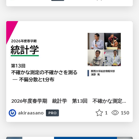
2026年度春学期 統計学 第13回 不確かな測定の不確かさを測る ― 不偏分散とt分布 (2026. 6. 25)
akiraasano
1
150
PRO