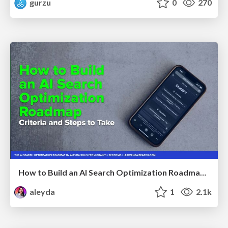
gurzu
0
270
How to Build an AI Search Optimization Roadmap - Criteria and Steps to Take #SEOIRL
aleyda
1
2.1k