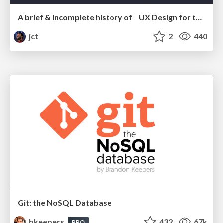
A brief & incomplete history of UX Design for the World Wide Web: 1989–2019
jct
2
440
Git: the NoSQL Database
bkeepers
432
67k
PRO