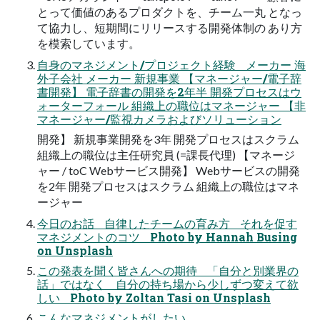
とって価値のあるプロダクトを、チーム一丸 となっ
て協力し、短期間にリリースする開発体制の あり方
を模索しています。
自身のマネジメント/プロジェクト経験 メーカー 海
外子会社 メーカー 新規事業 【マネージャー/電子辞
書開発】 電子辞書の開発を2年半 開発プロセスはウ
ォーターフォール 組織上の職位はマネージャー 【非
マネージャー/監視カメラおよびソリューション
開発】 新規事業開発を3年 開発プロセスはスクラム
組織上の職位は主任研究員 (=課長代理) 【マネージ
ャー / toC Webサービス開発】 Webサービスの開発
を2年 開発プロセスはスクラム 組織上の職位はマネ
ージャー
今日のお話 自律したチームの育み方 それを促す
マネジメントのコツ Photo by Hannah Busing
on Unsplash
この発表を聞く皆さんへの期待 「自分と別業界の
話」ではなく 自分の持ち場から少しずつ変えて欲
しい Photo by Zoltan Tasi on Unsplash
こんなマネジメントがしたい