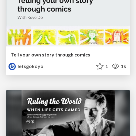
Tell your own story through comics
letsgokoyo
1
1k