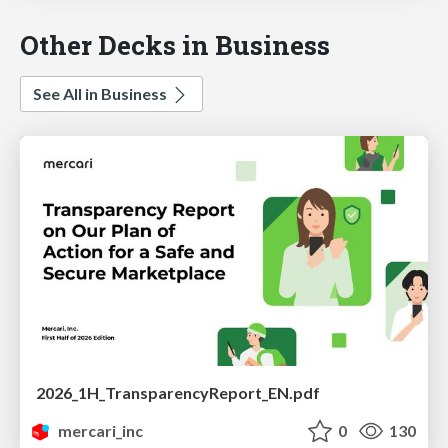
Other Decks in Business
See All in Business
2026_1H_TransparencyReport_EN.pdf
mercari_inc
0
130