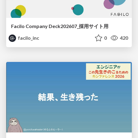
Facilo Company Deck202607_採用サイト用
facilo_inc
0
420