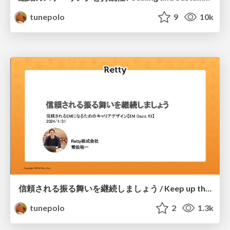
tunepolo
9
10k
信頼される振る舞いを継続しましょう / Keep up the trusted behavior
tunepolo
2
1.3k