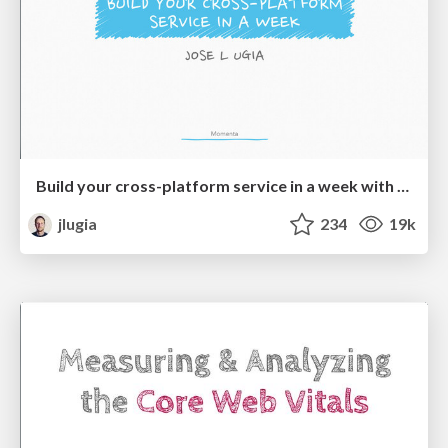
Build your cross-platform service in a week with App Engine
jlugia
234
19k