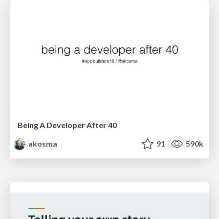
Being A Developer After 40
akosma
91
590k