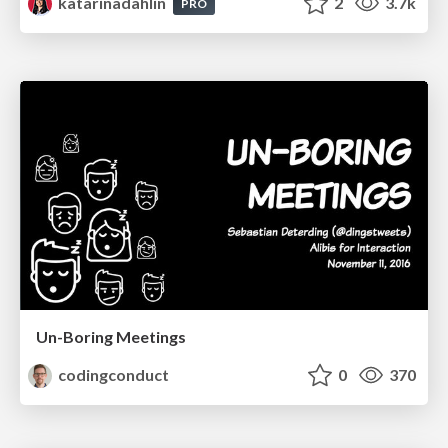
katarinadahlin
2
3.7k
PRO
Un-Boring Meetings
codingconduct
0
370