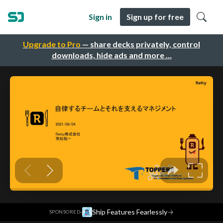
Sign in
Sign up for free
Upgrade to Pro
— share decks privately, control
downloads, hide ads and more …
·
Ship Features Fearlessly
→
SPONSORED