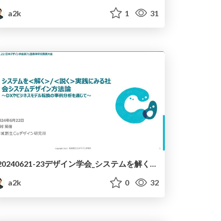
a2k
1
31
20240621-23デザイン学会_システムを解く説く実践SSD
a2k
0
32