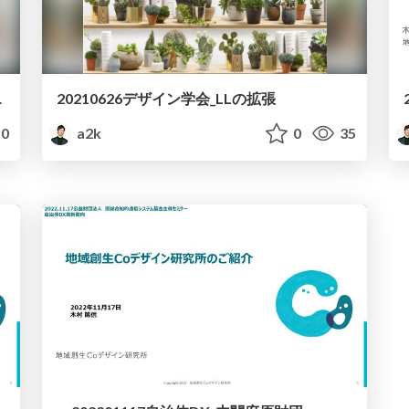
議 基調講演
20210626デザイン学会_LLの拡張
0
a2k
0
35