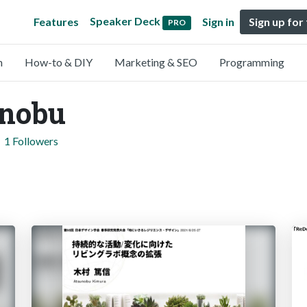
Speaker Deck
Features
Sign in
Sign up for
PRO
n
How-to & DIY
Marketing & SEO
Programming
unobu
1 Followers