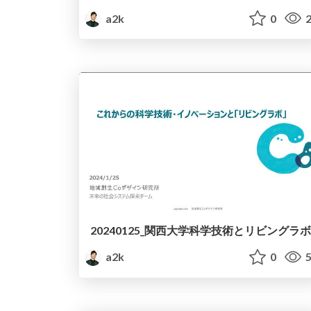
a2k
0
2
20240125_関西大学科学技術とリビングラボ
a2k
0
5