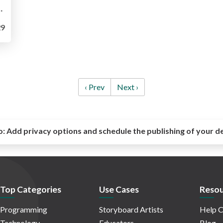
設立5周年シンポジウム.pdf
9
‹ Prev
Next ›
o:
Add privacy options and schedule the publishing of your d
Top Categories
Use Cases
Resou
Programming
Storyboard Artists
Help C
Technology
Educators
Blog