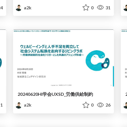
4
a2k
0
31
20240620HI学会UXSD_労働供給制約
1
a2k
0
26