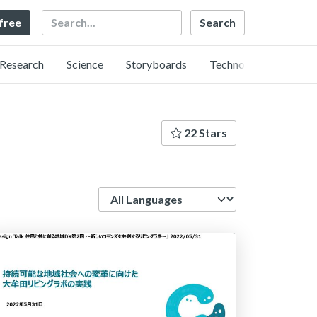
Search
 free
Research
Science
Storyboards
Technology
22 Stars
Language