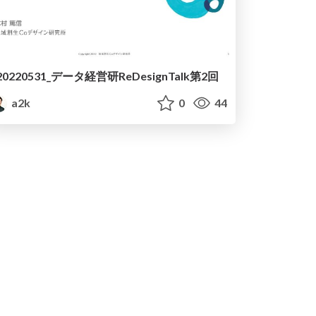
20220531_データ経営研ReDesignTalk第2回
a2k
0
44