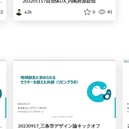
_第2回産官学連携セミナ
202201117自治体DX_内閣府原財団
2
a2k
0
41
cialSystemDesign
20230917_三条市デザイン論キックオフ