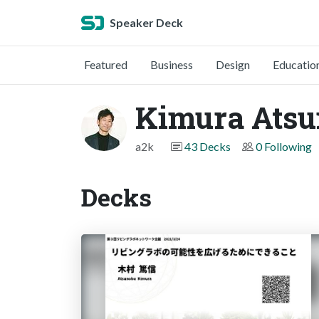
Speaker Deck
Featured
Business
Design
Educatio
Kimura Ats
a2k
43 Decks
0 Following
Decks