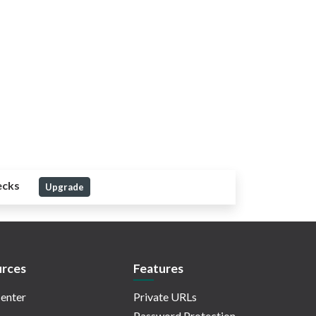
ecks
Upgrade
rces
Features
enter
Private URLs
Password Protection