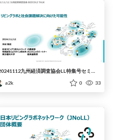
20241112九州経済調査協会LL特集号セミナ.pdf
a2k
0
33