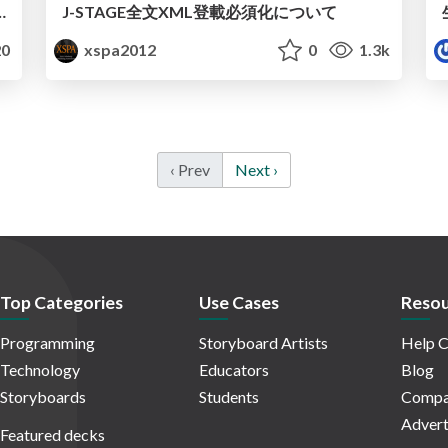
: Evidence of Greater Stability than the ITTF World Ranking
J-STAGE全文XML登載必須化について
0
xspa2012
0
1.3k
‹ Prev
Next ›
Top Categories
Use Cases
Resou
Programming
Storyboard Artists
Help C
Technology
Educators
Blog
Storyboards
Students
Compa
Advert
Featured decks