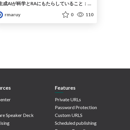
生成AIが科学とRAにもたらしていること：メタサイエンスの視点から
rmaruy
0
110
rces
Features
enter
Private URLs
Password Protection
re Speaker Deck
Custom URLS
ising
Scheduled publishing