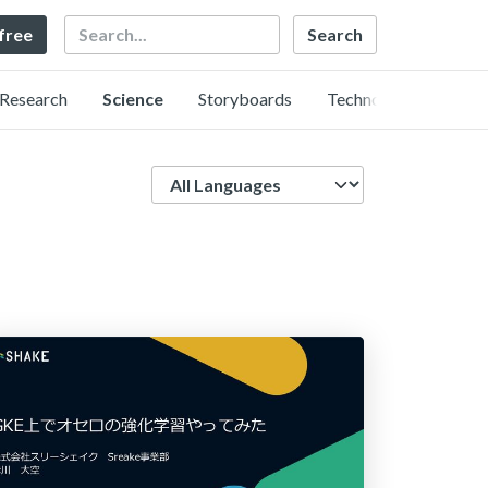
Search
 free
Research
Science
Storyboards
Technology
Language