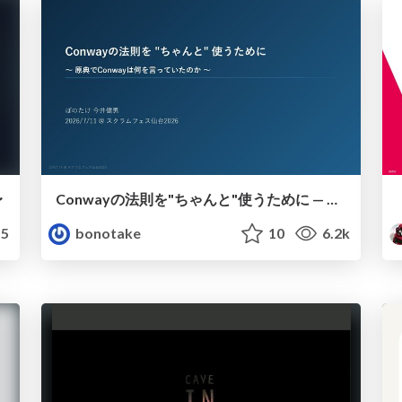
〜
Conwayの法則を"ちゃんと"使うために — 原典でConwayは何を言っていたのか
5
bonotake
10
6.2k