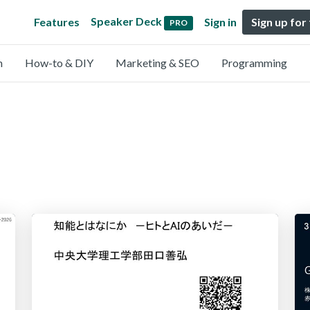
Speaker Deck
Features
Sign in
Sign up for
PRO
n
How-to & DIY
Marketing & SEO
Programming