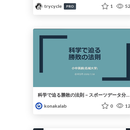
trycycle
1
52
PRO
科学で迫る勝敗の法則－スポーツデータ分析の最前線 (刈谷市連携講座．2026年7月) / The principle of victory discovered by science. at Kariya City, 2027.07
konakalab
0
12