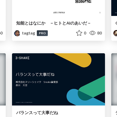
知能とはなにか －ヒトとAIのあいだ－
0
tagtag
0
80
PRO
バランスって大事だね