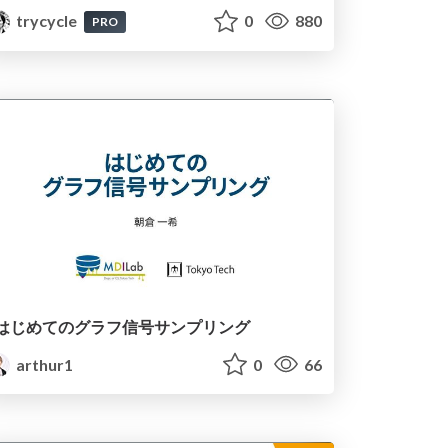
trycycle
0
880
PRO
はじめてのグラフ信号サンプリング
arthur1
0
66