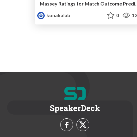
Massey Ratings for Match Outcome Prediction in Table Tennis
konakalab
0
12
SpeakerDeck