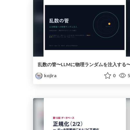
乱数の管〜LLMに物理ランダムを注入する
kojira
0
5