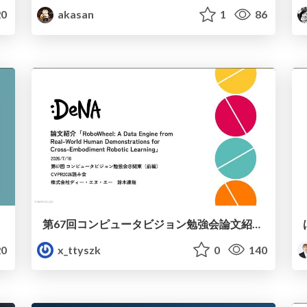
0
akasan
1
86
第67回コンピュータビジョン勉強会論文紹介「RoboWheel: A Data Engine from Real-World Human Demonstrations for Cross-Embodiment Robotic Learning」
0
x_ttyszk
0
140