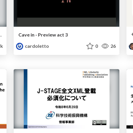
- データ従属性に基づく正規化
Cave in - Preview act 3
7k
cardoletto
0
26