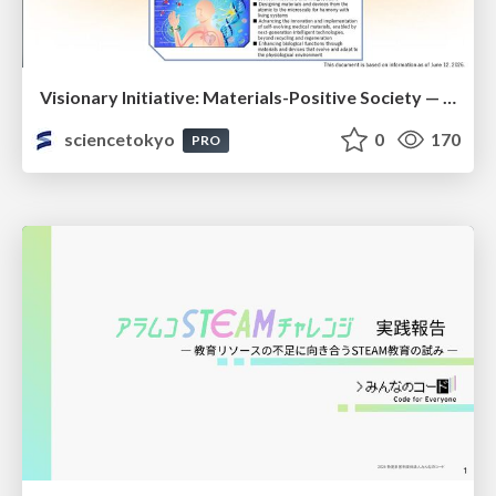
Visionary Initiative: Materials-Positive Society — Evolving “Things,” empowering a positive society | Science Tokyo
sciencetokyo
0
170
PRO