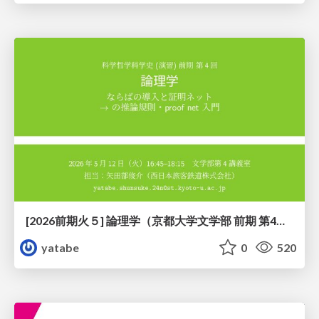
[2026前期火５] 論理学（京都大学文学部 前期 第4回）「 ならば（→）の導入と証明ネット」
yatabe
0
520