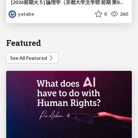
[2026前期火５] 論理学（京都大学文学部 前期 第8回）「正規化定理の証明」
yatabe
0
260
Featured
See All Featured