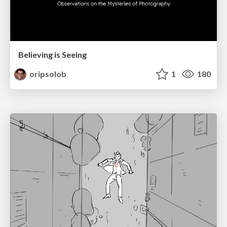
Believing is Seeing
oripsolob
1
180