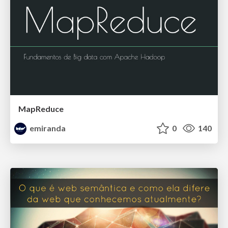
MapReduce
emiranda
0
140