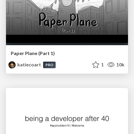
Paper Plane (Part 1)
katiecoart
1
10k
PRO