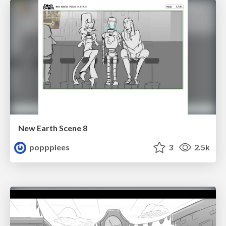
New Earth Scene 8
popppiees
3
2.5k