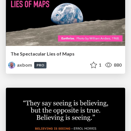
The Spectacular Lies of Maps
axbom
1
880
PRO