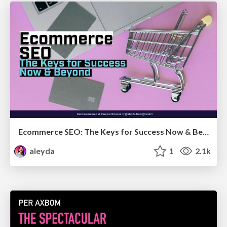
Ecommerce SEO: The Keys for Success Now & Beyond - #SERPConf2024
aleyda
1
2.1k