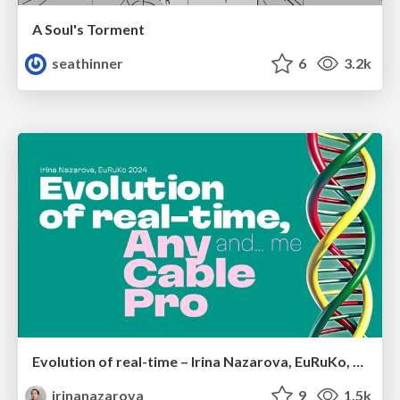
A Soul's Torment
seathinner
6
3.2k
Evolution of real-time – Irina Nazarova, EuRuKo, 2024
irinanazarova
9
1.5k