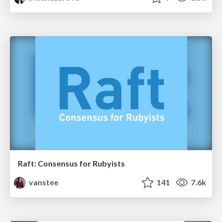
Raft: Consensus for Rubyists
vanstee
141
7.6k