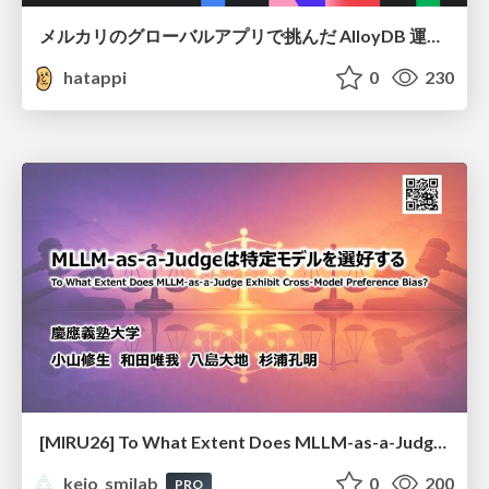
メルカリのグローバルアプリで挑んだ AlloyDB 運用と課題解決の実践記
hatappi
0
230
[MIRU26] To What Extent Does MLLM-as-a-Judge Exhibit Cross-Model Preference Bias?
keio_smilab
0
200
PRO