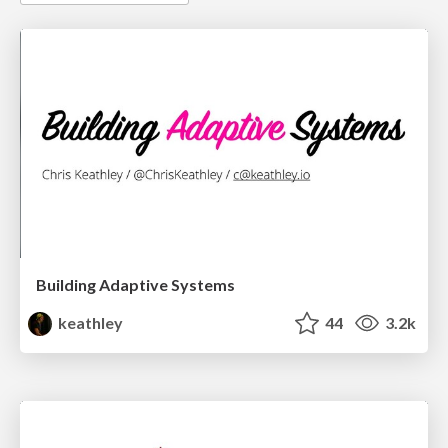
Building Adaptive Systems
keathley
44
3.2k