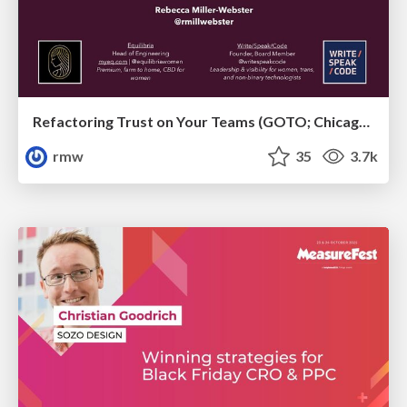
Refactoring Trust on Your Teams (GOTO; Chicago 2020)
rmw
35
3.7k