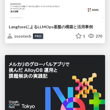
LangfuseによるLLMOps基盤の構築と活用事例
zozotech
1
270
PRO