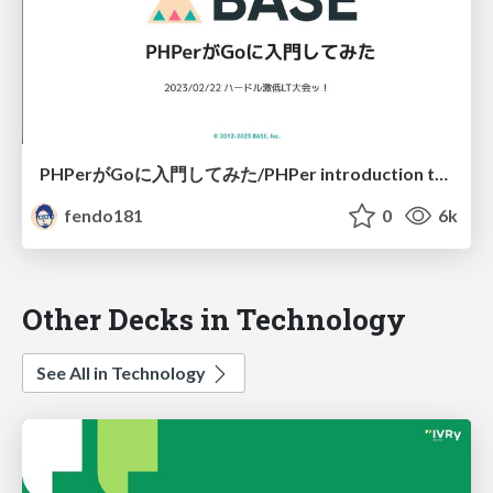
PHPerがGoに入門してみた/PHPer introduction to Go.
fendo181
0
6k
Other Decks in Technology
See All in Technology