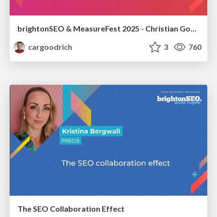
brightonSEO & MeasureFest 2025 - Christian Goodrich - Winning strategies for Black Friday CRO & PPC
cargoodrich
3
760
The SEO Collaboration Effect