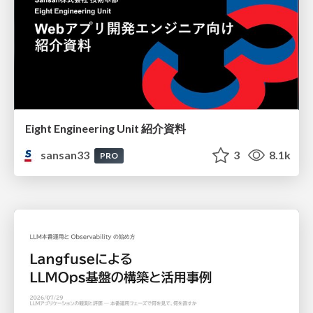
Eight Engineering Unit 紹介資料
sansan33
3
8.1k
PRO