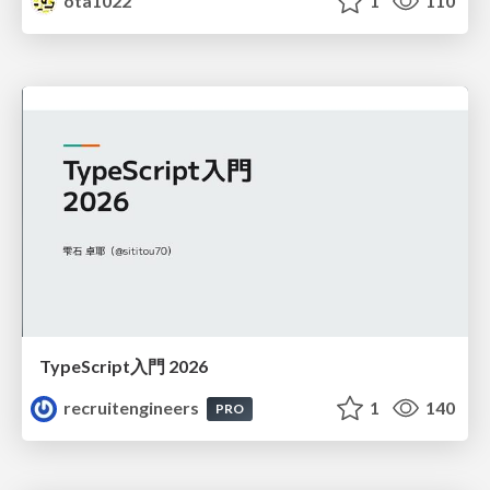
ota1022
1
110
TypeScript入門 2026
recruitengineers
1
140
PRO