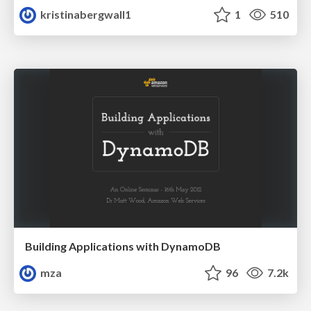
kristinabergwall1
1
510
Building Applications with DynamoDB
mza
96
7.2k