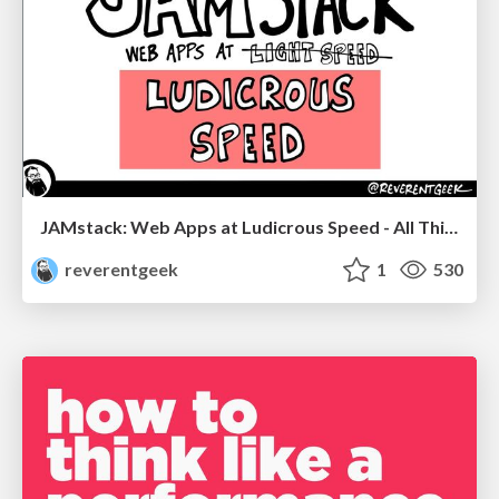
JAMstack: Web Apps at Ludicrous Speed - All Things Open 2022
reverentgeek
1
530