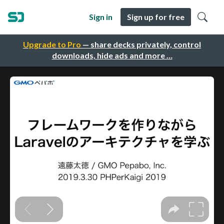
Sign in
Sign up for free
Upgrade to Pro
— share decks privately, control
downloads, hide ads and more …