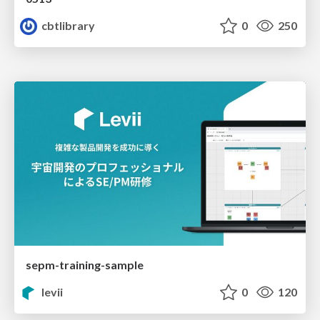
cbtlibrary
0
250
sepm-training-sample
levii
0
120