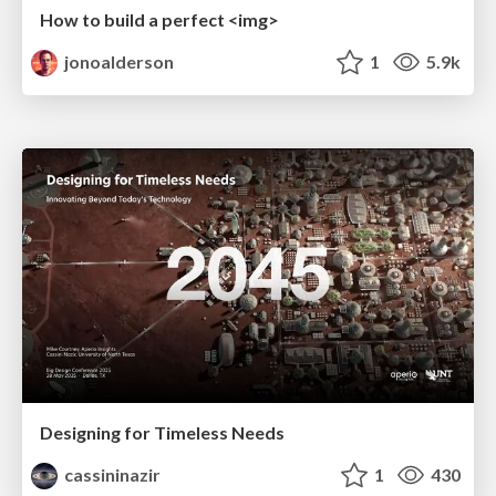
How to build a perfect <img>
jonoalderson
1
5.9k
Designing for Timeless Needs
cassininazir
1
430