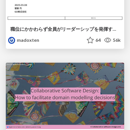
職位にかかわらず全員がリーダーシップを発揮するチーム作り / Building a team where everyone can demonstrate leadership regardless of position
madoxten
64
56k