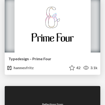
Typedesign – Prime Four
hannesfritz
42
3.1k