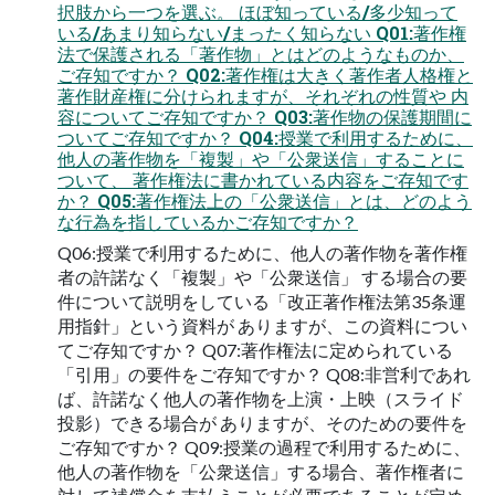
択肢から一つを選ぶ。 ほぼ知っている/多少知って
いる/あまり知らない/まったく知らない Q01:著作権
法で保護される「著作物」とはどのようなものか、
ご存知ですか？ Q02:著作権は大きく著作者人格権と
著作財産権に分けられますが、それぞれの性質や 内
容についてご存知ですか？ Q03:著作物の保護期間に
ついてご存知ですか？ Q04:授業で利用するために、
他人の著作物を「複製」や「公衆送信」することに
ついて、 著作権法に書かれている内容をご存知です
か？ Q05:著作権法上の「公衆送信」とは、どのよう
な行為を指しているかご存知ですか？
Q06:授業で利用するために、他人の著作物を著作権
者の許諾なく「複製」や「公衆送信」 する場合の要
件について説明をしている「改正著作権法第35条運
用指針」という資料が ありますが、この資料につい
てご存知ですか？ Q07:著作権法に定められている
「引用」の要件をご存知ですか？ Q08:非営利であれ
ば、許諾なく他人の著作物を上演・上映（スライド
投影）できる場合が ありますが、そのための要件を
ご存知ですか？ Q09:授業の過程で利用するために、
他人の著作物を「公衆送信」する場合、著作権者に