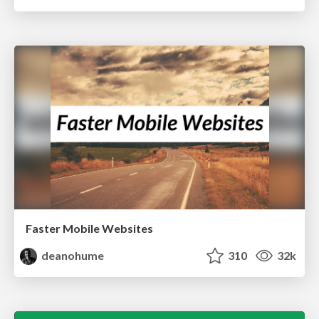
Faster Mobile Websites
deanohume
310
32k