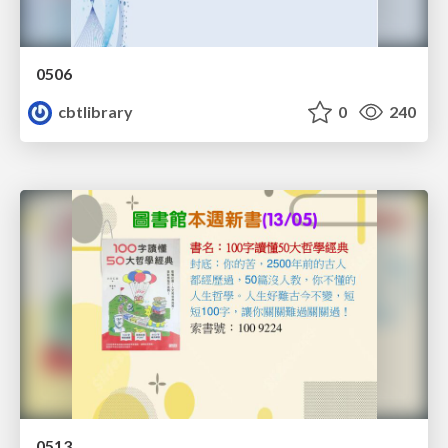
0506
cbtlibrary
0
240
0513