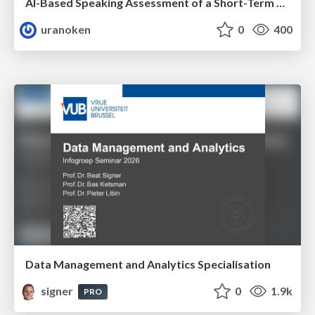
AI-Based Speaking Assessment of a Short-Term Study Abroad Program
uranoken
0
400
Data Management and Analytics Specialisation
signer
0
1.9k
PRO