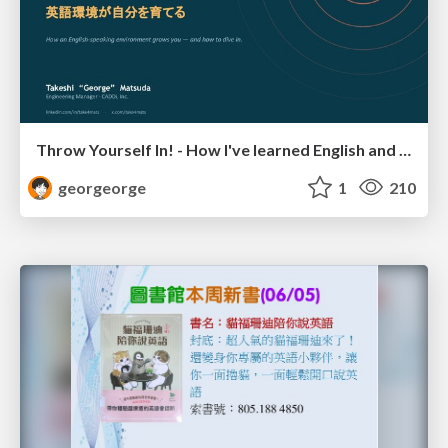
Throw Yourself In! - How I've learned English and What I'm Facing
georgeorge
1
210