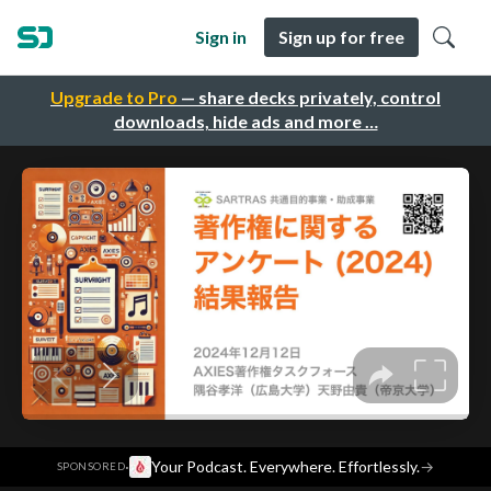
Sign in
Sign up for free
Upgrade to Pro
— share decks privately, control
downloads, hide ads and more …
·
Your Podcast. Everywhere. Effortlessly.
→
SPONSORED