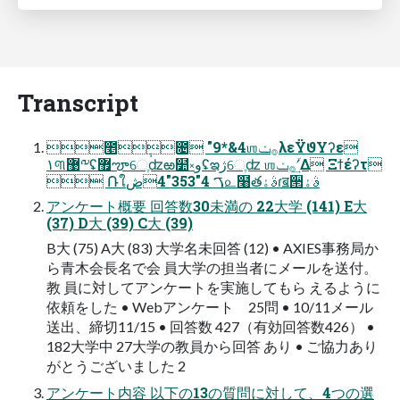
Transcript
೥݄೔ "9*&4ஶ࡞ݖλεΫϑΥʔε
۱୩޹༸ʢ޿ౡେֶʣఱ໺༝وʢఇژେֶʣ ஶ࡞ݖʹؔ͢Δ Ξϯέʔτ
 ݁Ռใࠂ 4"353"4ڞ௨໨తࣄۀɾॿ੒ࣄۀ
アンケート概要 回答数30未満の 22大学 (141) E大
(37) D大 (39) C大 (39)
B大 (75) A大 (83) 大学名未回答 (12) • AXIES事務局か
ら青木会長名で会 員大学の担当者にメールを送付。
教 員に対してアンケートを実施してもら えるように
依頼をした • Webアンケート 25問 • 10/11メール
送出、締切11/15 • 回答数 427（有効回答数426） •
182大学中 27大学の教員から回答 あり • ご協力あり
がとうございました 2
アンケート内容 以下の13の質問に対して、4つの選