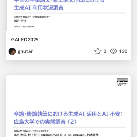
GAI-FD2025
gnutar
0
130