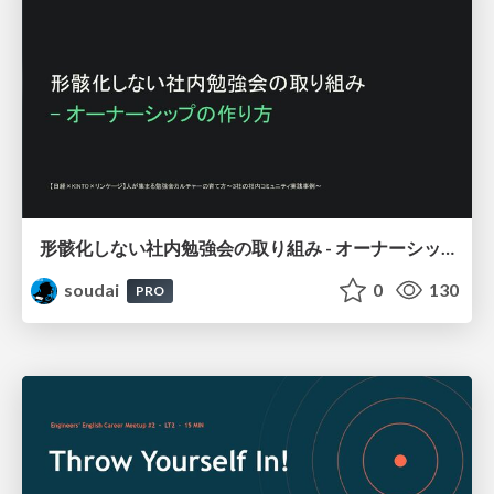
形骸化しない社内勉強会の取り組み - オーナーシップの作り方 / In-house study session
soudai
0
130
PRO