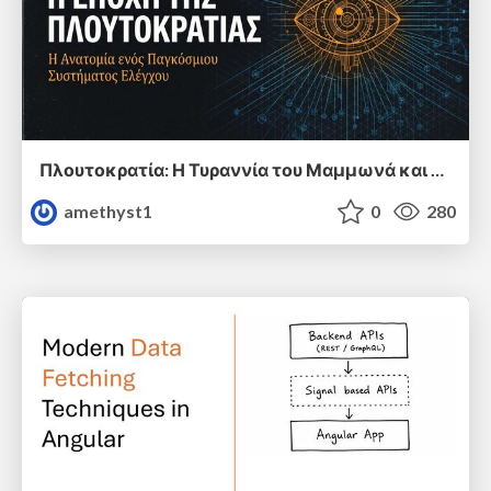
Πλουτοκρατία: Η Τυραννία του Μαμμωνά και η Μεταανθρώπινη Δουλεία
amethyst1
0
280