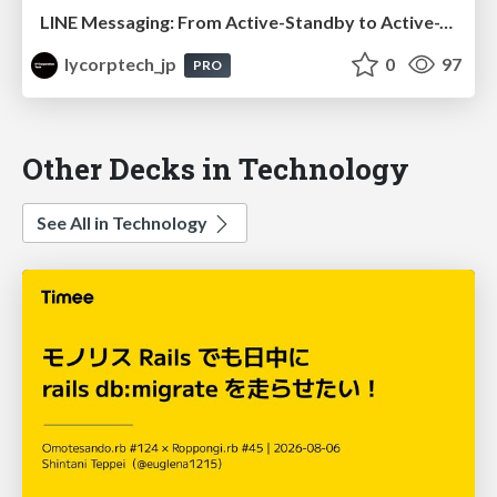
LINE Messaging: From Active-Standby to Active-Active Multi-DC Architecture
lycorptech_jp
0
97
PRO
Other Decks in Technology
See All in Technology