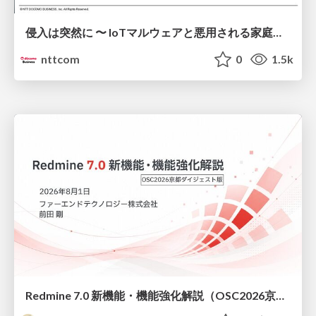
侵入は突然に 〜 IoTマルウェアと悪用される家庭の機器 ～ / When Intrusion Strikes: IoT Malware and the Abuse of Home Devices
nttcom
0
1.5k
Redmine 7.0 新機能・機能強化解説（OSC2026京都ダイジェスト版）