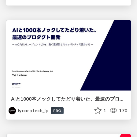
AIと1000本ノックしてたどり着いた、最速のプロダクト開発 ～toC向けAIエージェントUXを、動く選択肢とAIキャパシティで設計する～
lycorptech_jp
1
170
PRO