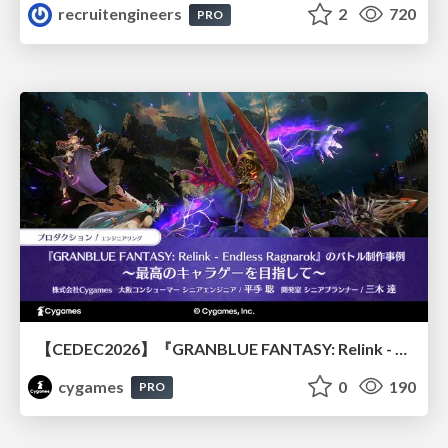
recruitengineers
2
720
PRO
【CEDEC2026】『GRANBLUE FANTASY: Relink - Endless Ragnarok』のバトル制作事例 ～最高のキャラゲーを目指して～
cygames
0
190
PRO