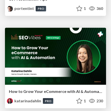
portentint
1
360
PRO
How to Grow Your eCommerce with AI & Automation
katarinadahlin
1
230
PRO