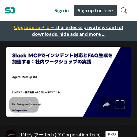
Sign in
Sign up for free
Upgrade to Pro
— share decks privately, control
downloads, hide ads and more …
LINEヤフーTech (LY Corporation Tech)
PRO