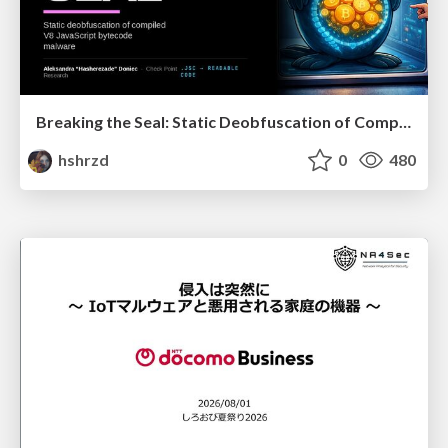
Breaking the Seal: Static Deobfuscation of Compiled V8 JavaScript Bytecode Malware
hshrzd
0
480