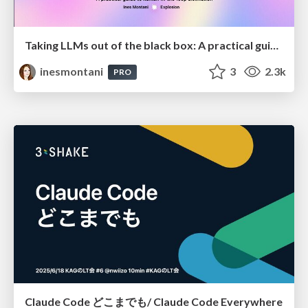
Taking LLMs out of the black box: A practical guide to human-in-the-loop distillation
inesmontani
3
2.3k
PRO
Claude Code どこまでも/ Claude Code Everywhere