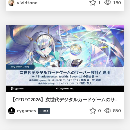
vividtone
1
190
【CEDEC2026】次世代デジタルカードゲームのサーバー設計と運用 〜『Shadowverse: Worlds Beyond』の舞台裏～
cygames
0
850
PRO