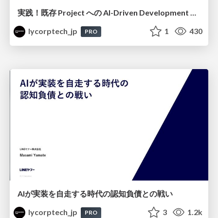
実践！既存 Project への AI-Driven Development 適用〜 一ヶ月で Project 唯一のフロントエンドエンジニアを作り出せ〜
lycorptech_jp
1
430
PRO
AIが実装を自走する時代の認知負債との戦い
lycorptech_jp
3
1.2k
PRO