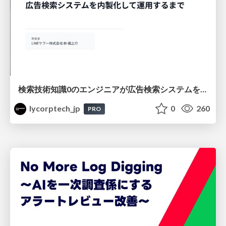
検索技術知識0のエンジニアが広告検索システムを内製化して運用するまで
lycorptech_jp
0
260
PRO