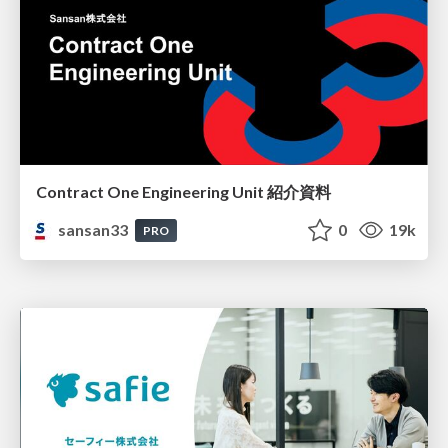
Contract One Engineering Unit 紹介資料
sansan33
0
19k
PRO