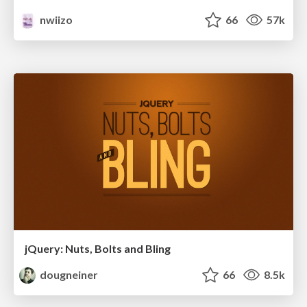
nwiizo
66
57k
jQuery: Nuts, Bolts and Bling
dougneiner
66
8.5k