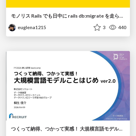
モノリス Rails でも日中に rails db:migrate を走らせたい！ / Daytime rails db:migrate on Monolithic Rails!
euglena1215
3
440
つくって納得、つかって実感！ 大規模言語モデルことはじめ ver2.0