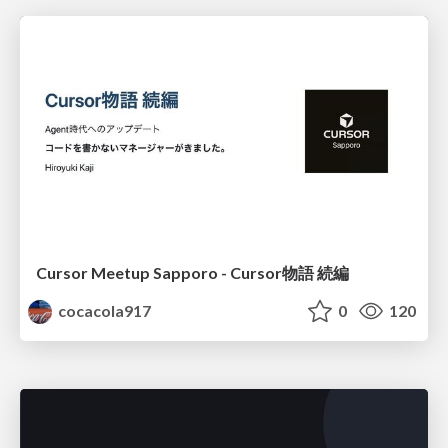
Cursor Meetup Sapporo - Cursor物語 続編
cocacola917
0
120