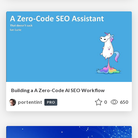
Building a A Zero-Code AI SEO Workflow
portentint
0
650
PRO