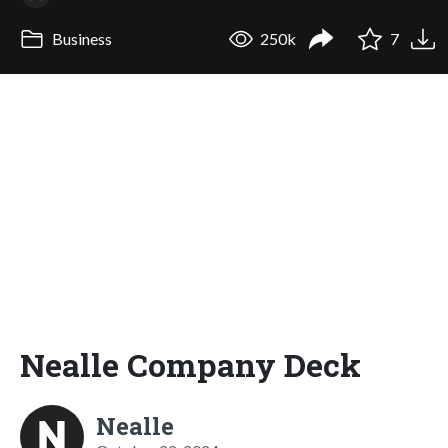
Business
250k
7
Nealle Company Deck
Nealle