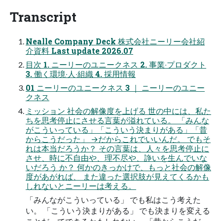
Transcript
Nealle Company Deck 株式会社ニーリー会社紹
介資料 Last update 2026.07
⽬次 1. ニーリーのユニークネス 2. 事業‧プロダクト
3. 働く環境‧⼈‧組織 4. 採⽤情報
01 ニーリーのユニークネス 3 ｜ ニーリーのユニー
クネス
ミッション 社会の解像度を上げる 世の中には、私た
ちを思考停⽌にさせる⾔葉が溢れている。 「みんな
がこういっている」「こういう決まりがある」「昔
からこうだった」 →だからこれでいいんだ。 でもそ
れは本当だろうか？ その⾔葉は、⼈々を思考停⽌に
させ、時に不⾃由や、理不尽や、諍いを⽣んでいな
いだろう か？ 何かのきっかけで、もっと社会の解像
度があがれば、 また違った選択肢が⾒えてくるかも
しれないとニーリーは考える。
「みんながこういっている」 でも私はこう考えた
い。 「こういう決まりがある」 でも決まりを変える