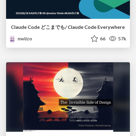
Claude Code どこまでも/ Claude Code Everywhere
nwiizo
66
57k