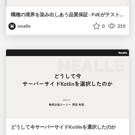
職種の境界を染み出しあう品質保証 - PdEがテストへ、QAが上流へ、AIとともに
nealle
0
210
どうして今サーバーサイドKotlinを選択したのか