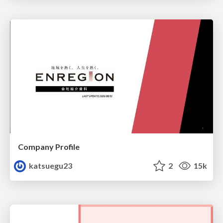
Company Profile
katsuegu23
2
15k