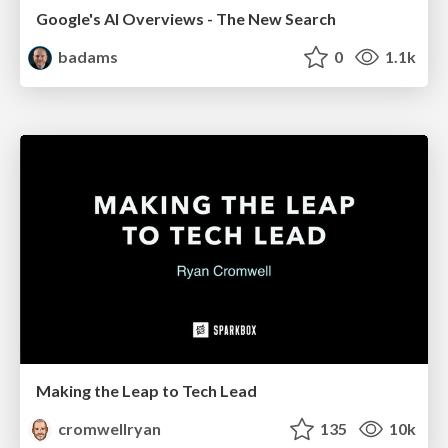
Google's AI Overviews - The New Search
badams
0
1.1k
Making the Leap to Tech Lead
cromwellryan
135
10k