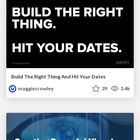
Build The Right Thing And Hit Your Dates
maggiecrowley
39
3.4k