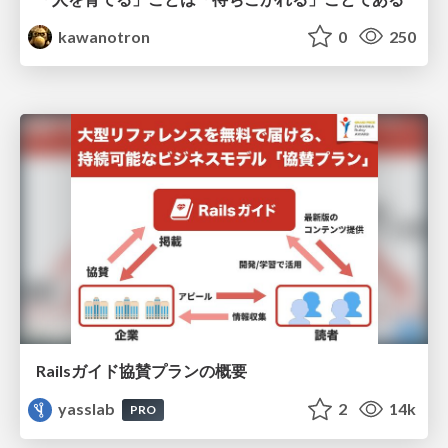
kawanotron
0
250
Railsガイド協賛プランの概要
yasslab
2
14k
PRO