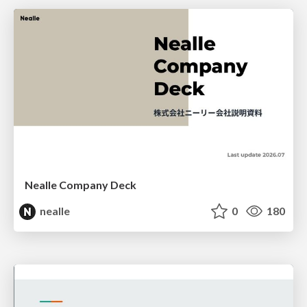
Nealle Company Deck
nealle
0
180