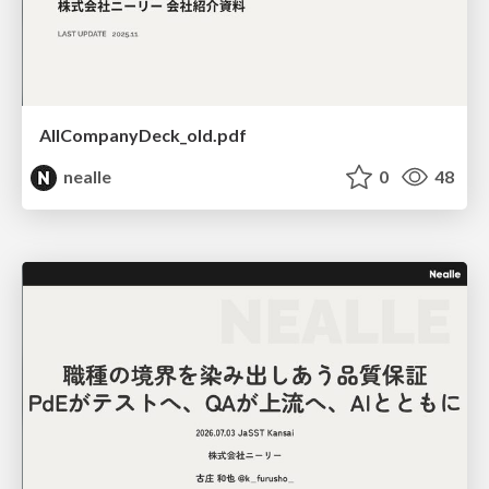
AllCompanyDeck_old.pdf
nealle
0
48