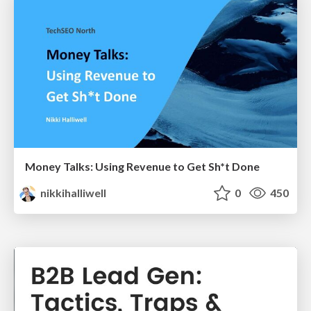
Money Talks: Using Revenue to Get Sh*t Done
nikkihalliwell
0
450