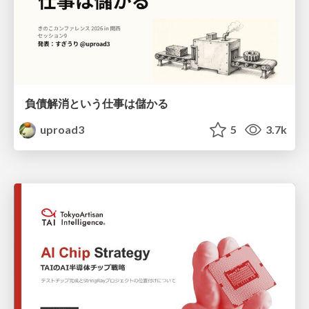
負債解消という仕事は儲かる
uproad3
5
3.7k