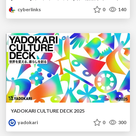
cyberlinks
0
140
YADOKARI CULTURE DECK 2025
yadokari
0
300