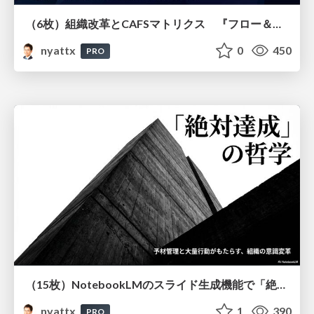
（6枚）組織改革とCAFSマトリクス 『フロー＆ストック』より
nyattx
0
450
PRO
（15枚）NotebookLMのスライド生成機能で「絶対達成」「予材管理」「大量行動」の重要性を解説してもらう
nyattx
1
390
PRO