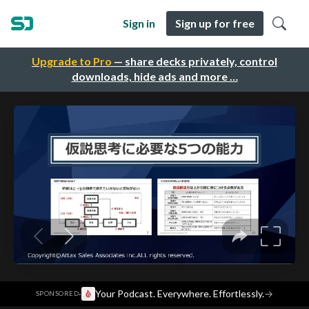
Sign in
Sign up for free
Upgrade to Pro
— share decks privately, control
downloads, hide ads and more …
·
Your Podcast. Everywhere. Effortlessly.
→
SPONSORED