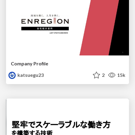
Company Profile
katsuegu23
2
15k