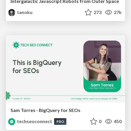
Intergalactic Javascript Robots from Outer Space
tanoku
273
27k
Sam Torres - BigQuery for SEOs
techseoconnect
0
450
PRO