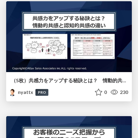
（5枚）共感力をアップする秘訣とは？ 情動的共感と認知的共感の違いについて
nyattx
0
230
PRO