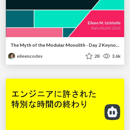
The Myth of the Modular Monolith - Day 2 Keynote - Rails World 2024
eileencodes
28
3.6k