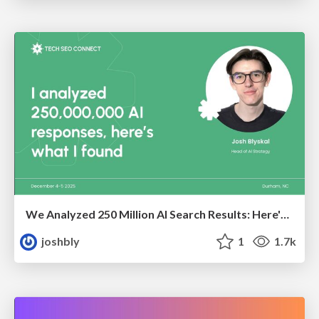
We Analyzed 250 Million AI Search Results: Here's What I Found
joshbly
1
1.7k