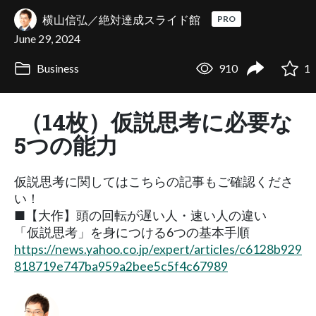
横山信弘／絶対達成スライド館
PRO
June 29, 2024
Business
910
1
（14枚）仮説思考に必要な
5つの能力
仮説思考に関してはこちらの記事もご確認くださ
い！
■【大作】頭の回転が遅い人・速い人の違い
「仮説思考」を身につける6つの基本手順
https://news.yahoo.co.jp/expert/articles/c6128b929
818719e747ba959a2bee5c5f4c67989