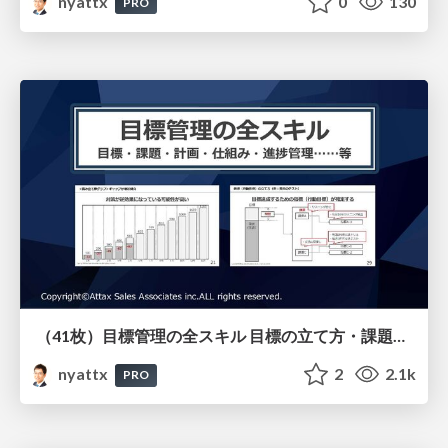
nyattx
0
130
PRO
（41枚）目標管理の全スキル 目標の立て方・課題の設定の仕方・計画の立て方・仕組みの作り方・進捗管理のやり方等すべてを解説
nyattx
2
2.1k
PRO