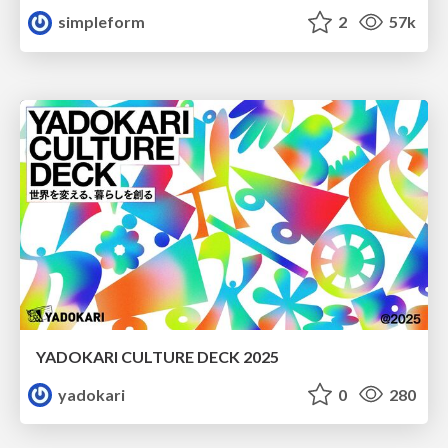
simpleform
2
57k
YADOKARI CULTURE DECK 2025
yadokari
0
280