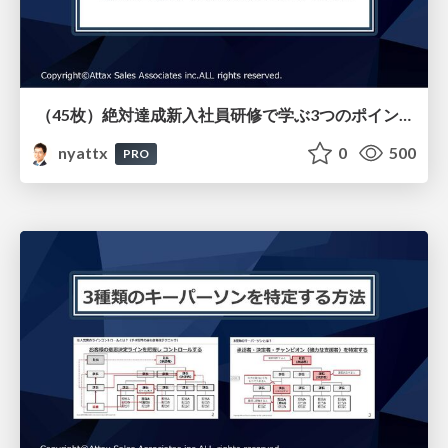
（45枚）絶対達成新入社員研修で学ぶ3つのポイントとその特徴（リアル研修とオンライン教材）
nyattx
0
500
PRO