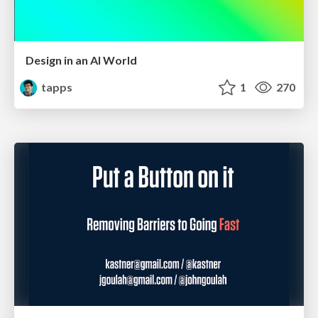
Design in an AI World
tapps
1
270