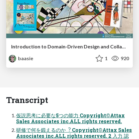
Introduction to Domain-Driven Design and Collaborative software design
baasie
1
920
Transcript
仮説思考に必要な5つの能⼒ Copyright©Attax
Sales Associates inc.ALL rights reserved.
研修で何を鍛えるのか︖ Copyright©Attax Sales
Associates inc.ALL rights reserved. 2 ⼊⼒ 認