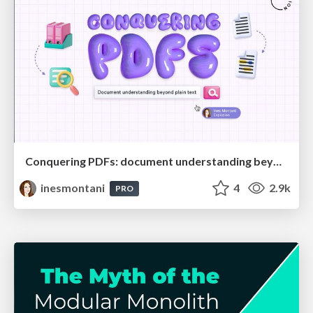
Conquering PDFs: document understanding beyond plain text
inesmontani
4
2.9k
PRO