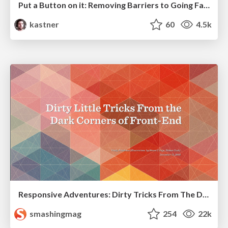
Put a Button on it: Removing Barriers to Going Fast.
kastner
60
4.5k
Responsive Adventures: Dirty Tricks From The Dark Corners of Front-End
smashingmag
254
22k