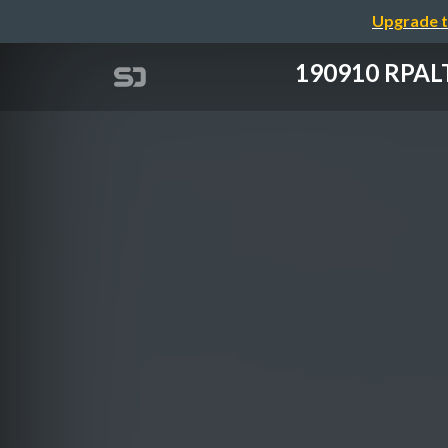
Upgrade t
190910 R