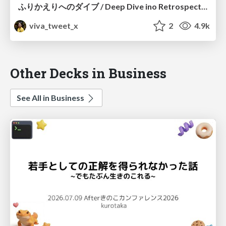
ふりかえりへのダイブ / Deep Dive ino Retrospective
viva_tweet_x
2
4.9k
Other Decks in Business
See All in Business