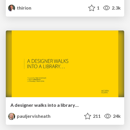
thirion
1
2.3k
A designer walks into a library…
pauljervisheath
211
24k