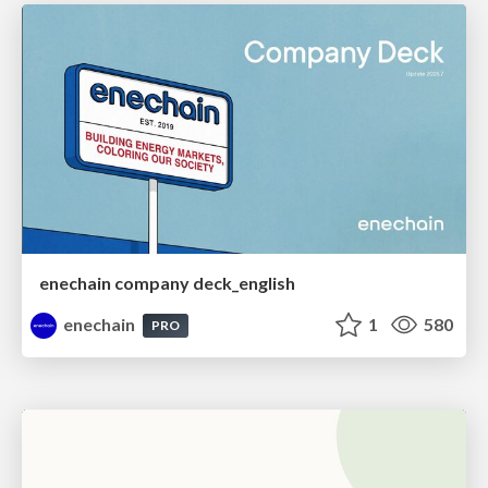
enechain company deck_english
enechain
1
580
PRO