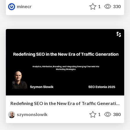
minecr
1
330
Redefining SEO in the New Era of Traffic Generation
szymonslowik
1
380