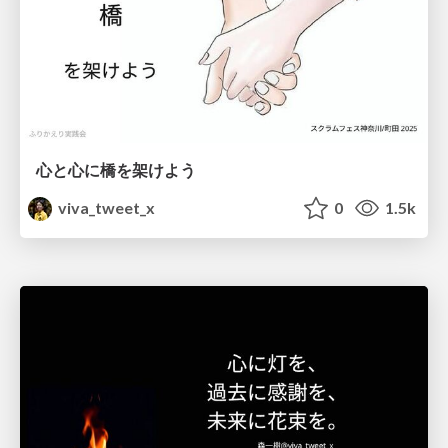
心と心に橋を架けよう
viva_tweet_x
0
1.5k