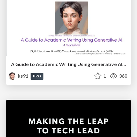
A Guide to Academic Writing Using Generative AI - A Workshop
ks91
1
360
PRO