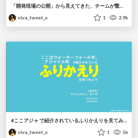
「開発現場の公開」から見えてきた、チームが繋がり合う「新しい社会」のカタチ
viva_tweet_x
1
2.9k
#ここアジャ で紹介されているふりかえりを見てみよう
viva_tweet_x
1
5k