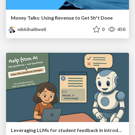
Money Talks: Using Revenue to Get Sh*t Done
nikkihalliwell
0
450
Leveraging LLMs for student feedback in introductory data science courses - posit::conf(2025)