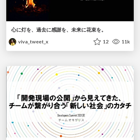
心に灯を、過去に​感謝を、​​​​​​​未来に花束を。​
viva_tweet_x
12
11k