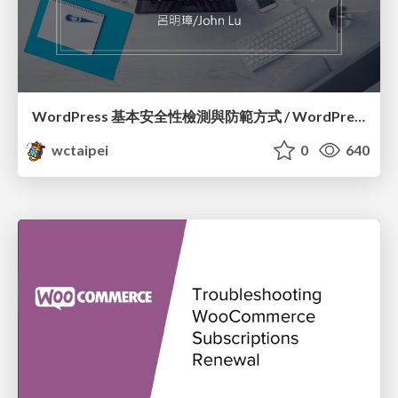
WordPress 基本安全性檢測與防範方式 / WordPress Security Check and How to Prevent Them_呂明璋 / John Lu
wctaipei
0
640