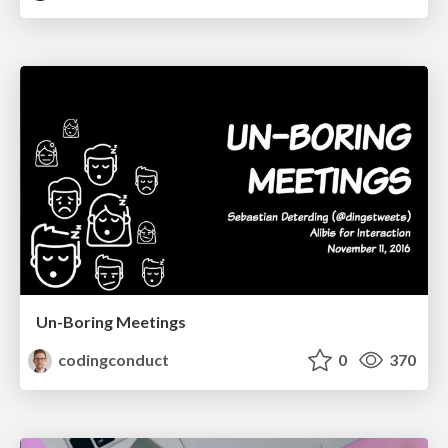
Un-Boring Meetings
codingconduct
0
370