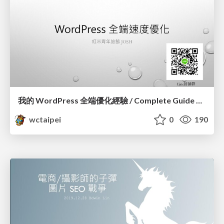
我的 WordPress 全端優化經驗 / Complete Guide of Optimizing WordPress_蕭宗仁 / Josh Hsiao
wctaipei
0
190