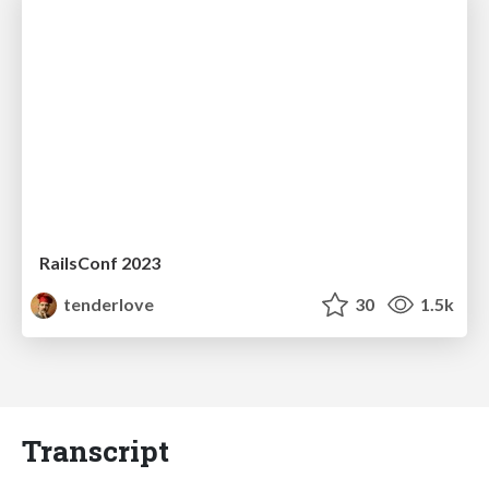
RailsConf 2023
tenderlove
30
1.5k
Transcript