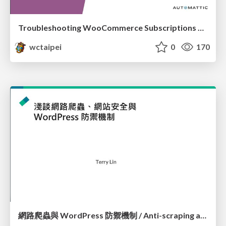
Troubleshooting WooCommerce Subscriptions Renewal_Siew Kam Onn / 蕭錦安
wctaipei
0
170
網路爬蟲與 WordPress 防禦機制 / Anti-scraping and WordPress Security Defence_Terry Lin