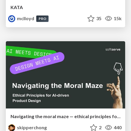
KATA
mclloyd
35
15k
PRO
Navigating the moral maze — ethical principles for Al-driven product design
skipperchong
2
440