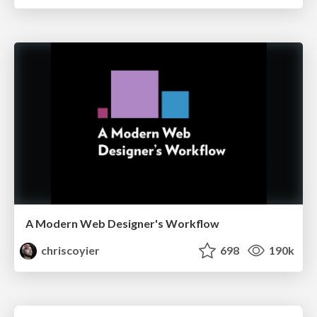
A Modern Web Designer's Workflow
chriscoyier
698
190k