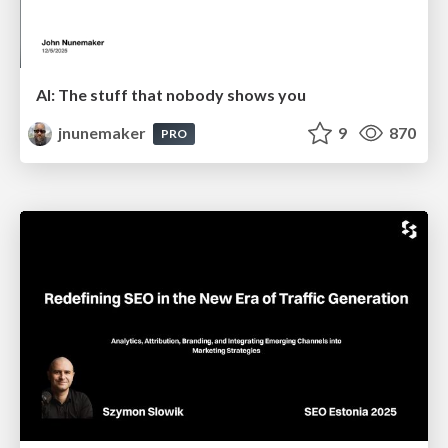
AI: The stuff that nobody shows you
jnunemaker
9
870
PRO