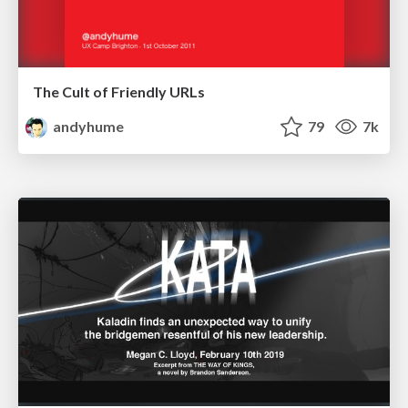
The Cult of Friendly URLs
andyhume
79
7k