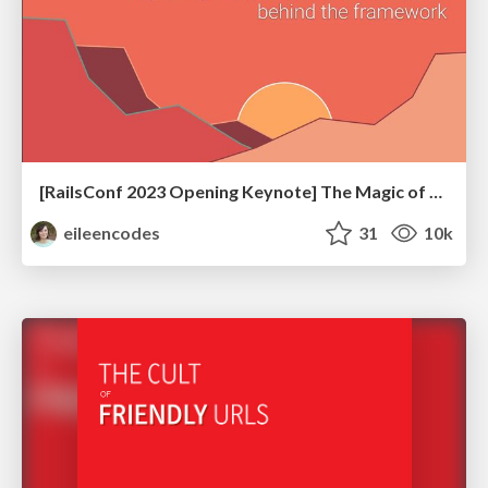
[RailsConf 2023 Opening Keynote] The Magic of Rails
eileencodes
31
10k