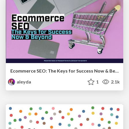
Ecommerce SEO: The Keys for Success Now & Beyond - #SERPConf2024
aleyda
1
2.1k