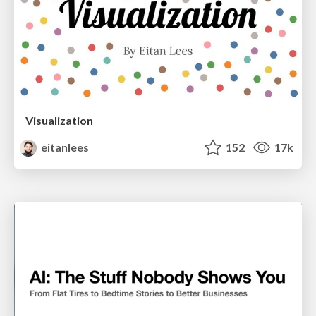
Visualization
eitanlees
152
17k