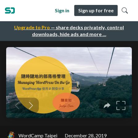
Sign in
Sign up for free
Upgrade to Pro
— share decks privately, control
downloads, hide ads and more …
WordCamp Taipei
December 28, 2019