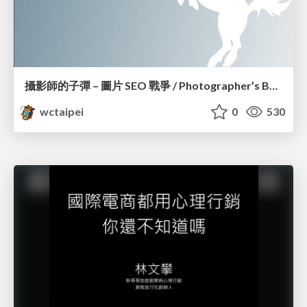
攝影師的子彈 – 圖片 SEO 戰爭 / Photographer’s Bullet – Image SEO War_Edwin Lin
wctaipei
0
530