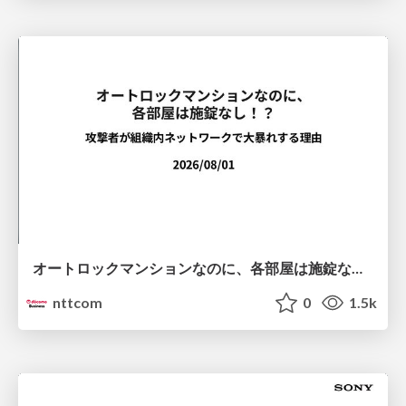
オートロックマンションなのに、各部屋は施錠なし！？ 攻撃者が組織内ネットワークで大暴れする理由 / The Front Door Is Locked, but the Rooms Are Wide Open: Why Attackers Move Freely Inside Enterprise Networks
nttcom
0
1.5k