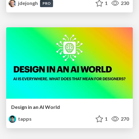
jdejongh
1
230
PRO
Design in an AI World
tapps
1
270