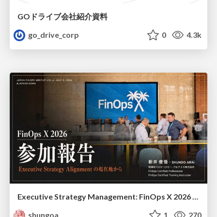
GOドライブ会社紹介資料
go_drive_corp
0
4.3k
Executive Strategy Management: FinOps X 2026 recap at Japan FinOps Meetup #6
shungoa
1
270