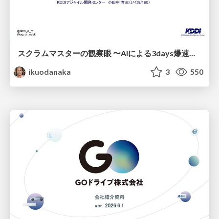
スクラムマスターの観察眼 〜AIによる3days爆速キャッチアップと次の一手〜/The Scrum Master's Insight: Lightning-Fast 3-Day Catch-Up with AI and the Next Move
ikuodanaka
3
550