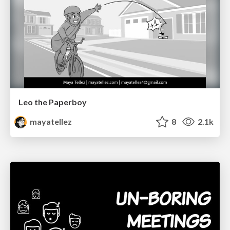
Leo the Paperboy
mayatellez
8
2.1k