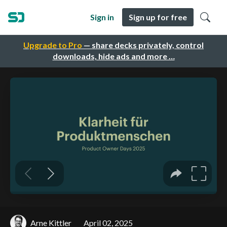
Sign in
Sign up for free
Upgrade to Pro
— share decks privately, control
downloads, hide ads and more …
Arne Kittler
April 02, 2025