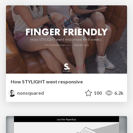
How STYLIGHT went responsive
nonsquared
100
6.2k