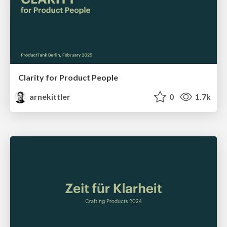
Clarity for Product People
arnekittler
0
1.7k