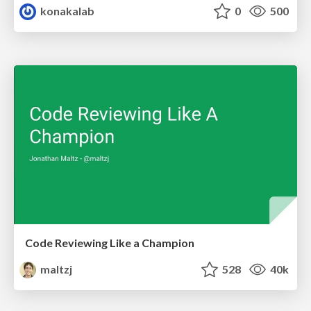
konakalab
0
500
Code Reviewing Like a Champion
maltzj
528
40k