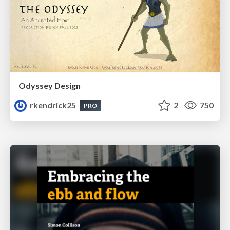
Odyssey Design
rkendrick25
2
750
PRO