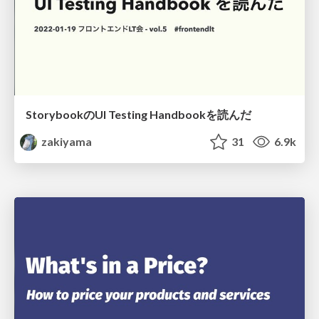
StorybookのUI Testing Handbookを読んだ
zakiyama
31
6.9k