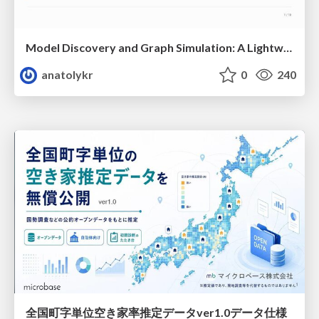
Model Discovery and Graph Simulation: A Lightweight Gateway to Chaos Engineering
anatolykr
0
240
全国町字単位空き家率推定データver1.0データ仕様