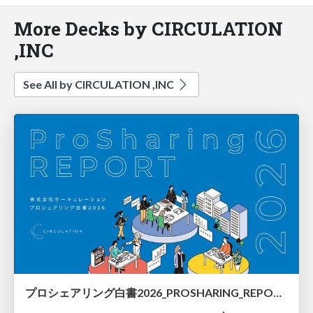
More Decks by CIRCULATION
,INC
See All by CIRCULATION ,INC
プロシェアリング白書2026_PROSHARING_REPORT_2026