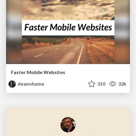
Faster Mobile Websites
deanohume
310
32k