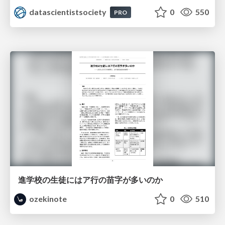
datascientistsociety
0
550
PRO
進学校の生徒にはア行の苗字が多いのか
ozekinote
0
510