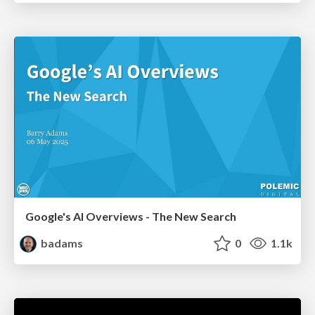
Google's AI Overviews - The New Search
badams
0
1.1k