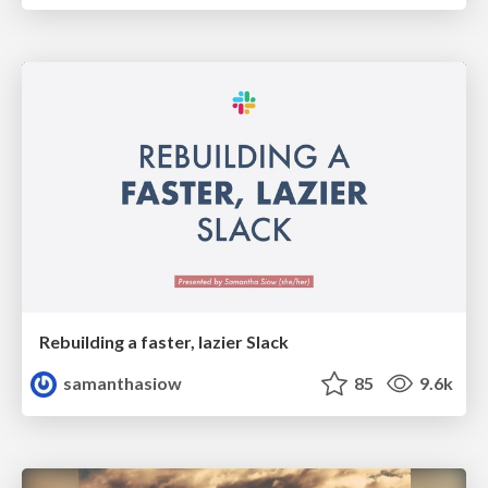
Rebuilding a faster, lazier Slack
samanthasiow
85
9.6k