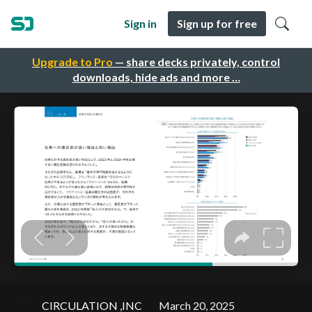
Sign in
Sign up for free
Upgrade to Pro
— share decks privately, control
downloads, hide ads and more …
CIRCULATION ,INC
March 20, 2025