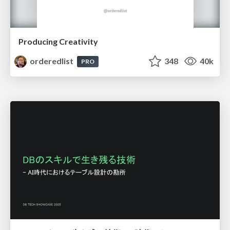
Producing Creativity
orderedlist
348
40k
PRO