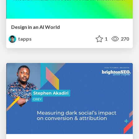
Design in an AI World
tapps
1
270