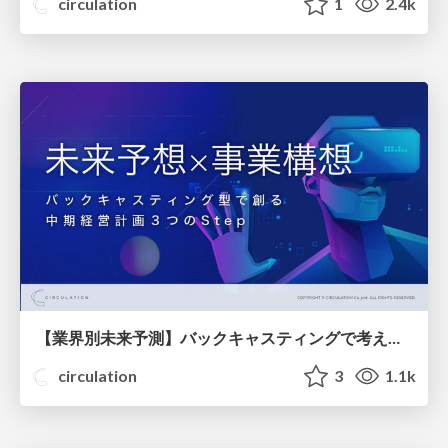
circulation
1
2.4k
【業界別未来予測】バックキャスティングで考える事業構想【人気ウェビナー資料公開】
circulation
3
1.1k