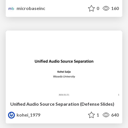
microbaseinc
0
160
Unified Audio Source Separation (Defense Slides)
kohei_1979
1
640