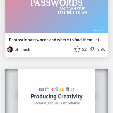
Fantastic passwords and where to find them - at NoRuKo
philnash
52
3.8k