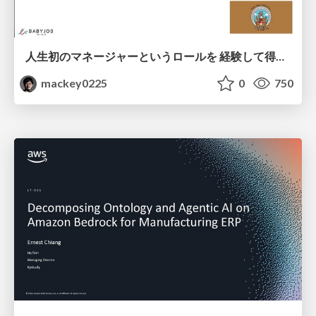
人生初のマネージャーというロールを 経験して得たもの・失ったもの / Reflections on My First Manager Role
mackey0225
0
750