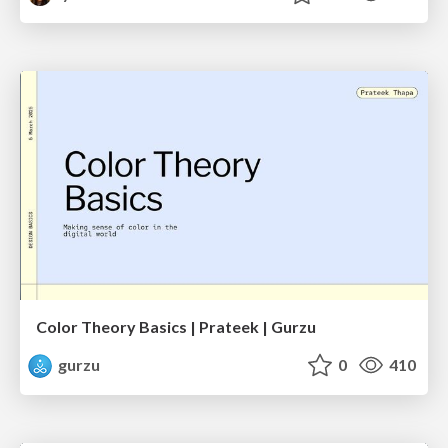
Color Theory Basics | Prateek | Gurzu
gurzu
0
410