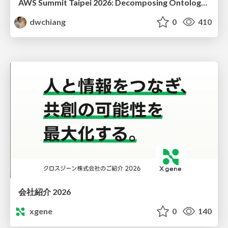
AWS Summit Taipei 2026: Decomposing Ontology and Agentic AI - Using Amazon Bedrock to Bring Living Water to Manufacturing ERP
dwchiang
0
410
会社紹介 2026
xgene
0
140