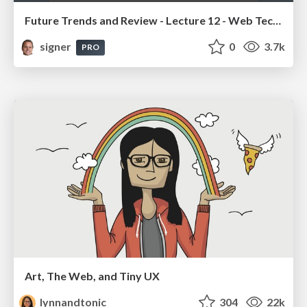
Future Trends and Review - Lecture 12 - Web Technologies (1019888BNR)
signer
0
3.7k
PRO
Art, The Web, and Tiny UX
lynnandtonic
304
22k