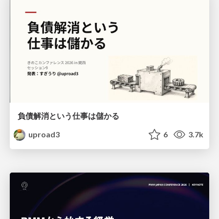
負債解消という仕事は儲かる
uproad3
6
3.7k