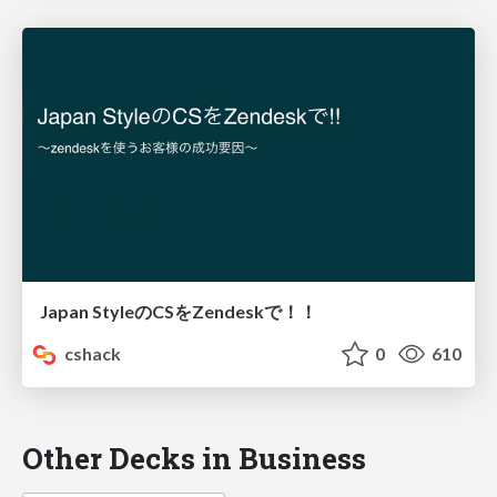
Japan StyleのCSをZendeskで！！
cshack
0
610
Other Decks in Business