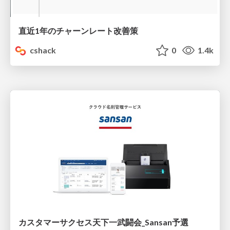
直近1年のチャーンレート改善策
cshack
0
1.4k
カスタマーサクセス天下一武闘会_Sansan予選