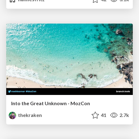
Into the Great Unknown - MozCon
thekraken
41
2.7k