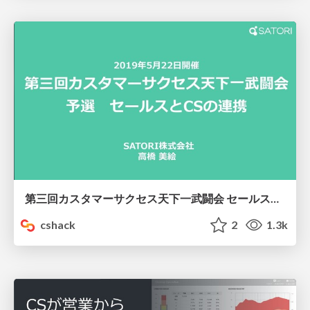
第三回カスタマーサクセス天下一武闘会 セールスとCSの連携
cshack
2
1.3k