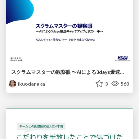
スクラムマスターの観察眼 〜AIによる3days爆速キャッチアップと次の一手〜/The Scrum Master's Insight: Lightning-Fast 3-Day Catch-Up with AI and the Next Move
ikuodanaka
3
560