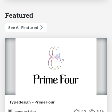
Featured
See All Featured
Typedesign – Prime Four
hannesfritz
42
3.1k