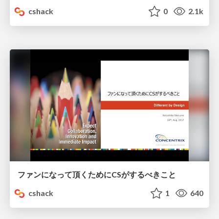
cshack
0
2.1k
ファンになって頂くためにCSがするべきこと
cshack
1
640