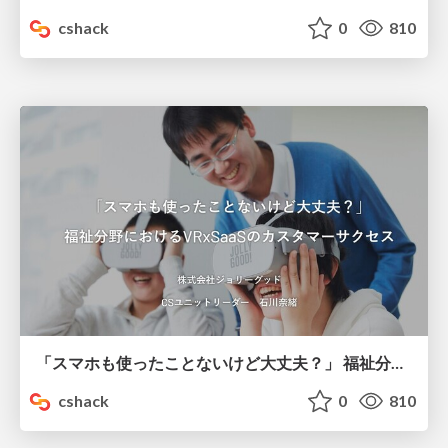
cshack
0
810
「スマホも使ったことないけど大丈夫？」 福祉分野におけるVRxSaaSのカスタマーサクセス - 決勝資料
cshack
0
810