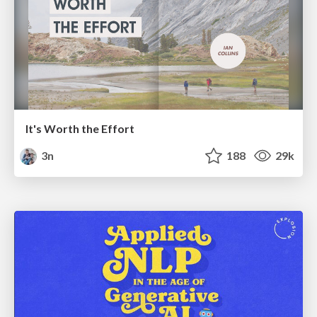
It's Worth the Effort
3n
188
29k