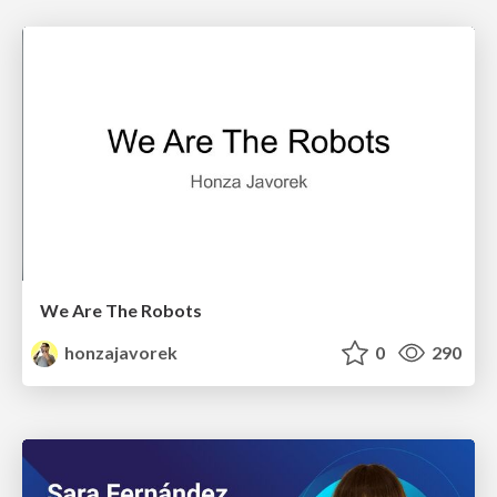
We Are The Robots
honzajavorek
0
290