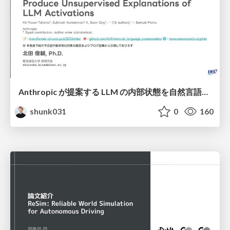
Anthropic が提案する LLM の内部状態を自然言語で説明可能にした Natural Language Autoencoders / Natural Language Autoencoders Produce Unsupervised Explanations of LLM Activations
shunk031
0
160