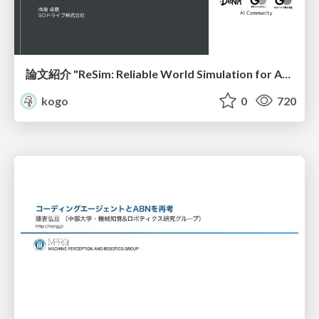
論文紹介 "ReSim: Reliable World Simulation for Autonomous Driving"
kogo
0
720