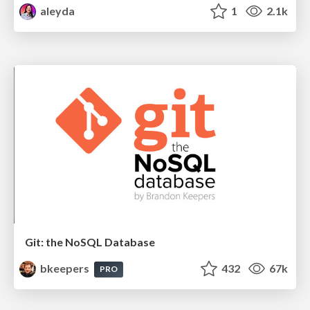
aleyda
1
2.1k
Git: the NoSQL Database
bkeepers
432
67k
PRO