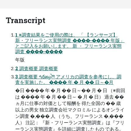
Transcript
1 ※調査結果をご使用の際は、 「 【ランサーズ】
新・フリーランス実態調査 ����-���� 年版」
とご記入をお願いします。 新 ・ フリーランス実態
調査 ����-����
年版
2 調査概要 調査概要
3 調査概要 ࠓճͷௐࠪ֓ཁ アメリカの調査を参考にし、調
査を実施した。 ���� 年 � 月 �� 日～�月
�日 ���� 年 � 月 �� 日～�� 月 � 日 （※前回
は ���� 年 � 月 �� 日～ � 月 � 日） 過去 ��
ヵ月に仕事の対価として報酬を 得た全国の �� 歳
以上の男女 独立調査会社マクロミル によるオンライ
ン調査 �,��� 人 （うち、フリーランス �,���
人） 注記： 『新・フリーランス実態調査』は『フリ
ーランス実態調査』を詳細に調査したもの である。