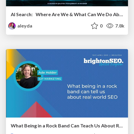
AI Search: Where Are We & What Can We Do About It?
aleyda
0
7.8k
What Being in a Rock Band Can Teach Us About Real World SEO