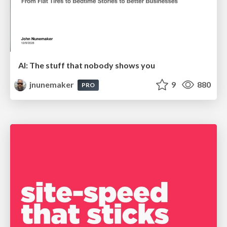
AI: The stuff that nobody shows you
jnunemaker
9
880
PRO