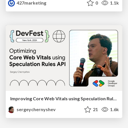
427marketing
0
1.1k
Improving Core Web Vitals using Speculation Rules API
sergeychernyshev
21
1.6k