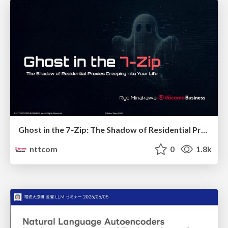
Ghost in the 7‑Zip: The Shadow of Residential Proxies Creeping into Your Life
nttcom
0
1.8k