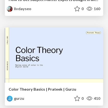
livdayseo
0
160
Color Theory Basics | Prateek | Gurzu
gurzu
0
410