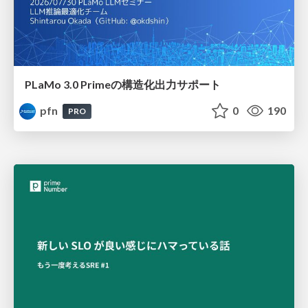
PLaMo 3.0 Primeの構造化出力サポート
pfn
0
190
PRO