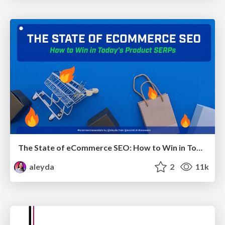
The State of eCommerce SEO: How to Win in Today's Products SERPs - #SEOweek
aleyda
2
11k