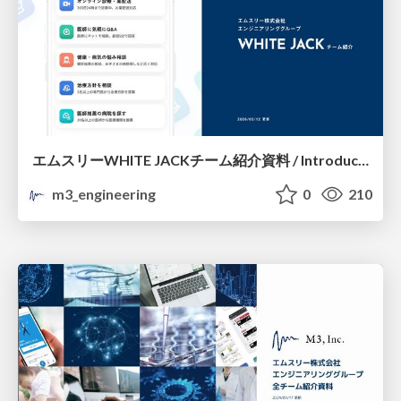
エムスリーWHITE JACKチーム紹介資料 / Introduction of M3 WHITE JACK Team
m3_engineering
0
210