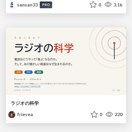
sansan33
0
3.1k
PRO
ラジオの科学
frievea
0
220