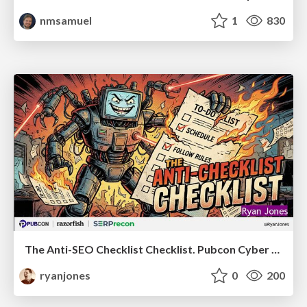
nmsamuel
1
830
The Anti-SEO Checklist Checklist. Pubcon Cyber Week
ryanjones
0
200