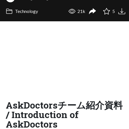
Technology
21k
5
AskDoctorsチーム紹介資料
/ Introduction of
AskDoctors