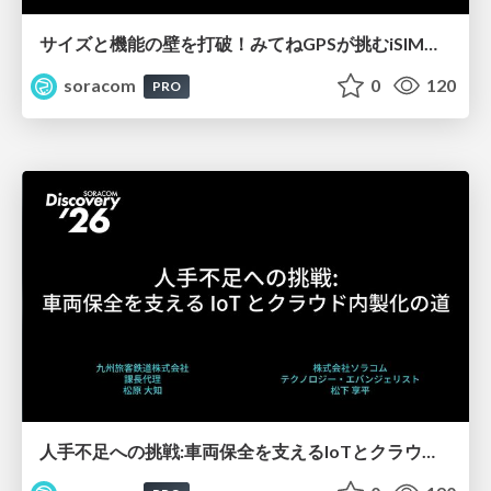
サイズと機能の壁を打破！みてねGPSが挑むiSIM活用秘話【SORACOM Discovery 2026】
soracom
0
120
PRO
人手不足への挑戦:車両保全を支えるIoTとクラウド内製化の道【SORACOM Discovery 2026】