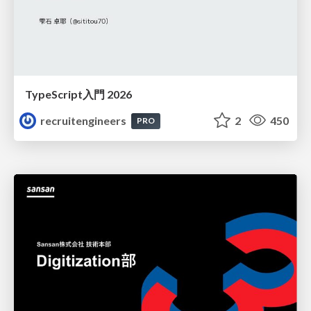
TypeScript入門 2026
recruitengineers
2
450
PRO