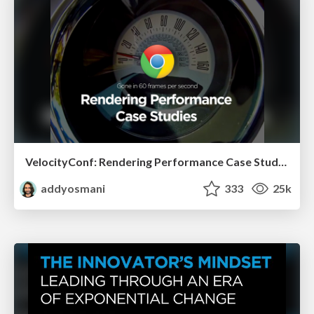
VelocityConf: Rendering Performance Case Studies
addyosmani
333
25k