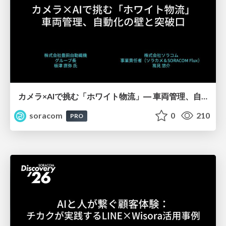
カメラ×AIで挑む「ホワイト物流」― 車両管理、自動化の壁と突破口【SORACOM Discovery 2026】
soracom
0
210
PRO