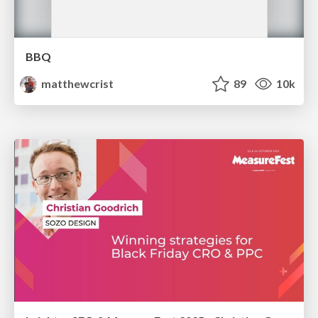
BBQ
matthewcrist
89
10k