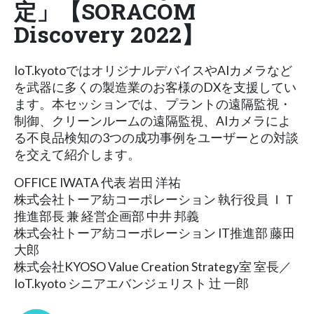
定」【SORACOM
Discovery 2022】
IoT.kyotoではオリジナルデバイスやAIカメラなど
を武器に多くの製造業のお客様のDXを支援してい
ます。本セッションでは、プラントの遠隔監視・
制御、クリーンルームの遠隔監視、AIカメラによ
る不良品検知の3つの成功事例をユーザーとの対談
を交えて紹介します。
OFFICE IWATA 代表 岩田 洋祐
株式会社トーア紡コーポレーション 執行役員 ＩＴ
推進部長 兼 経営企画部 中井 邦義
株式会社トーア紡コーポレーション IT推進部 藤田
大郎
株式会社KYOSO Value Creation Strategy室 室長／
IoT.kyoto シニアエバンジェリスト 辻 一郎