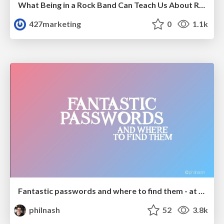
What Being in a Rock Band Can Teach Us About Real World SEO
427marketing
0
1.1k
Fantastic passwords and where to find them - at NoRuKo
philnash
52
3.8k