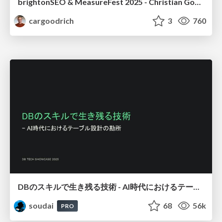
brightonSEO & MeasureFest 2025 - Christian Goodrich - Winning strategies for Black Friday CRO & PPC
cargoodrich
3
760
DBのスキルで生き残る技術 - AI時代におけるテーブル設計の勘所
soudai
68
56k
PRO