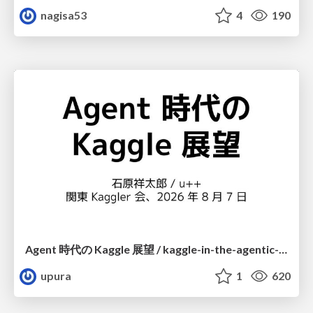
nagisa53
4
190
Agent 時代の Kaggle 展望 / kaggle-in-the-agentic-era
upura
1
620