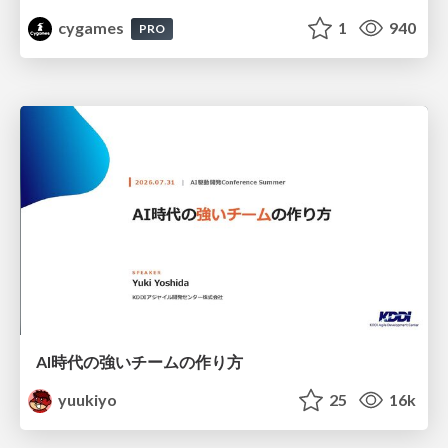
cygames
1
940
PRO
AI時代の強いチームの作り方
yuukiyo
25
16k