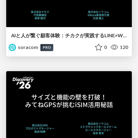
AIと人が繋ぐ顧客体験：チカクが実践するLINE×Wisora活用事例【SORACOM Discovery 2026】
soracom
0
120
PRO