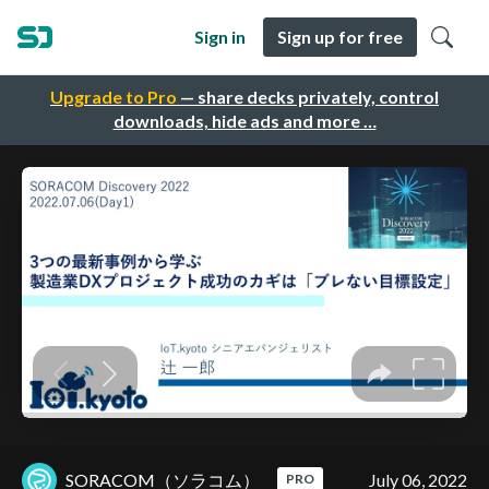
Sign in
Sign up for free
Upgrade to Pro
— share decks privately, control
downloads, hide ads and more …
SORACOM（ソラコム）
July 06, 2022
PRO