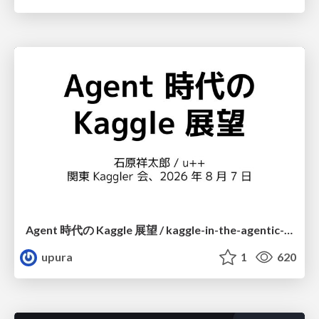
Agent 時代の Kaggle 展望 / kaggle-in-the-agentic-era
upura
1
620