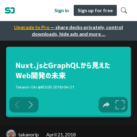
Sign in
Sign up for free
Upgrade to Pro
— share decks privately, control
downloads, hide ads and more …
takanorip
April 21, 2018