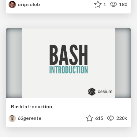
oripsolob
1
180
Bash Introduction
62gerente
615
220k