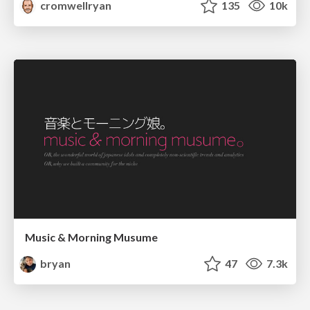
cromwellryan
135
10k
Music & Morning Musume
bryan
47
7.3k