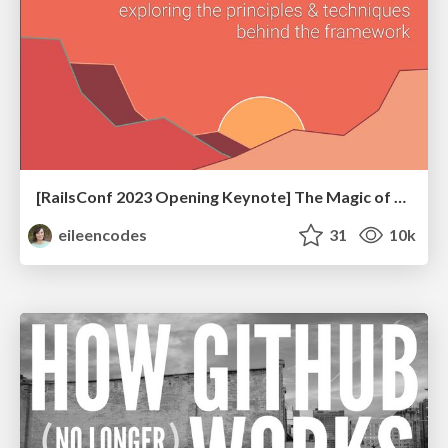
[RailsConf 2023 Opening Keynote] The Magic of Rails
eileencodes
31
10k