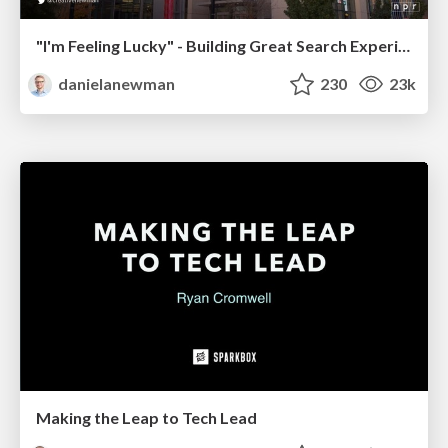
"I'm Feeling Lucky" - Building Great Search Experiences for Today's Users (#IAC19)
danielanewman
230
23k
Making the Leap to Tech Lead