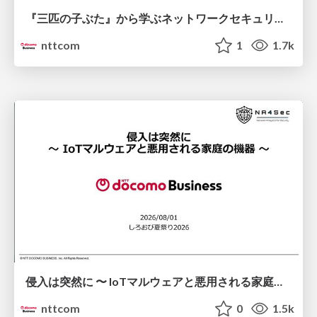
『三匹の子ぶた』から学ぶネットワークセキュリティの昔と今 / Network Security: Then and Now Through the Lens of The Three Little Pigs
nttcom
1
1.7k
侵入は突然に 〜 IoTマルウェアと悪用される家庭の機器 ～ / When Intrusion Strikes: IoT Malware and the Abuse of Home Devices
nttcom
0
1.5k