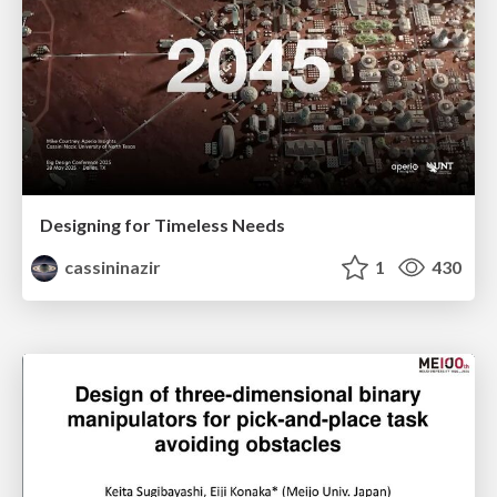
Designing for Timeless Needs
cassininazir
1
430