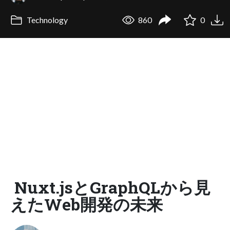
Technology
860
0
Nuxt.jsとGraphQLから見
えたWeb開発の未来