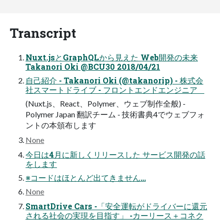
Transcript
Nuxt.jsとGraphQLから見えた Web開発の未来
Takanori Oki @BCU30 2018/04/21
自己紹介 - Takanori Oki (@takanorip) - 株式会
社スマートドライブ - フロントエンドエンジニア
(Nuxt.js、React、Polymer、ウェブ制作全般) -
Polymer Japan 翻訳チーム - 技術書典4でウェブフォ
ントの本頒布します
None
今日は4月に新しくリリースした サービス開発の話
をします
※コードはほとんど出てきません…
None
SmartDrive Cars -「安全運転がドライバーに還元
される社会の実現を目指す」 -カーリース＋コネク