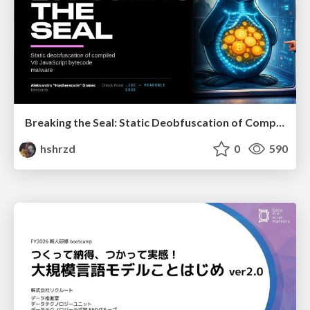
Breaking the Seal: Static Deobfuscation of Compiled V8 JavaScript Bytecode Malware
hshrzd
0
590