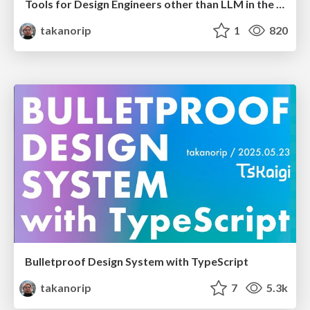
Tools for Design Engineers other than LLM in the LLM era
takanorip
1
820
Bulletproof Design System with TypeScript
takanorip
7
5.3k