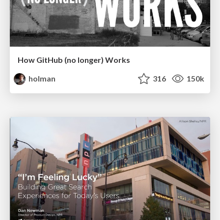
How GitHub (no longer) Works
holman
316
150k