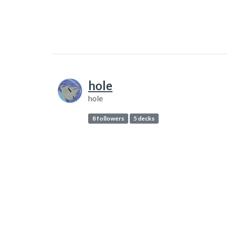
hole
hole
8 followers
5 decks