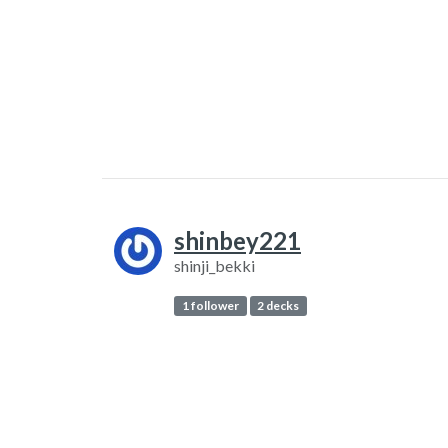
shinbey221
shinji_bekki
1 follower
2 decks