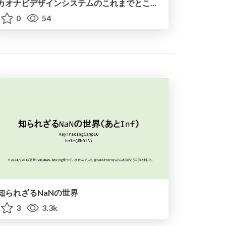
カオナビデザインシステムのこれまでとこれから
0
54
知られざるNaNの世界
3
3.3k