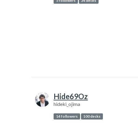
5 followers
34 decks
Hide69Oz
hideki_ojima
14 followers
100 decks