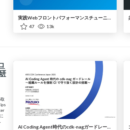
実践Webフロントパフォーマンスチューニング
47
13k
ロ
研
の取
ps
er
ムに
.
AI Coding Agent時代のcdk-nagガードレール 〜組織ルールを強制CIで守り抜く設計の挑戦〜