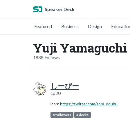
Speaker Deck
Featured
Business
Design
Educatio
Yuji Yamaguchi
1888 Follows
しーぴー
cp20
icon:
https://twitter.com/sora_douhu
4 followers
4 decks