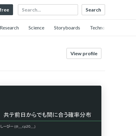
Search
 free
Research
Science
Storyboards
Technology
View profile