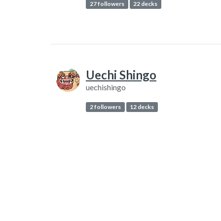
27 followers
22 decks
Uechi Shingo
uechishingo
2 followers
12 decks