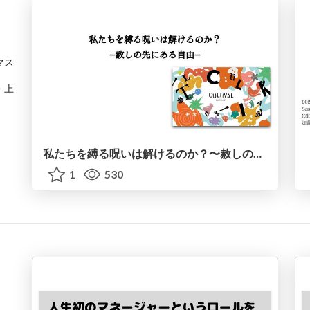
マス
・上
私たちを縛る呪いは解けるのか？〜赦しの先にある自由〜
1
530