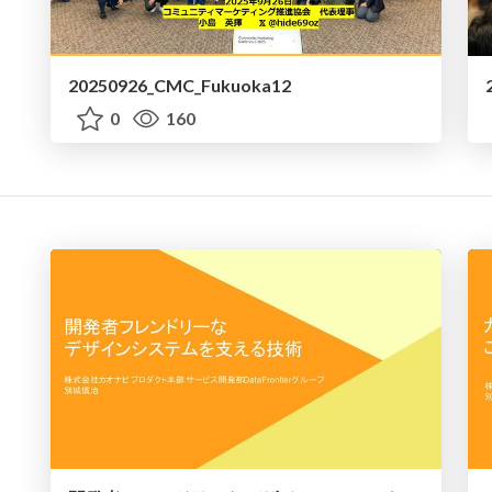
20250926_CMC_Fukuoka12
0
160