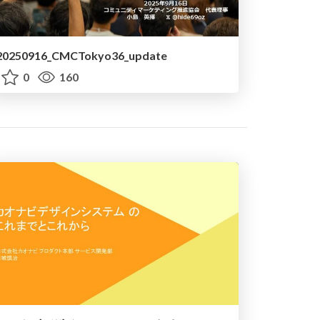
20250916_CMCTokyo36_update
0
160