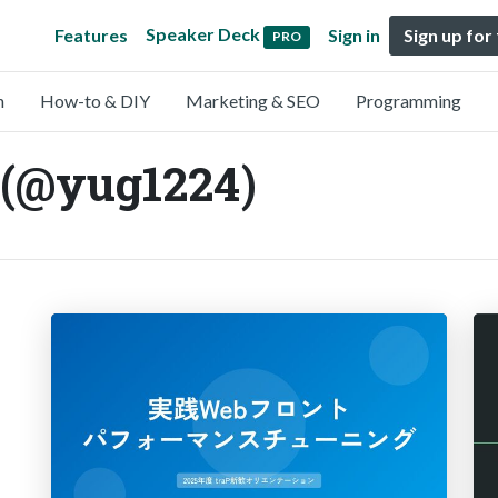
Speaker Deck
Features
Sign in
Sign up for
PRO
n
How-to & DIY
Marketing & SEO
Programming
 (@yug1224)