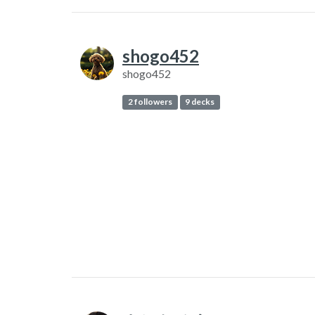
shogo452
shogo452
2 followers
9 decks