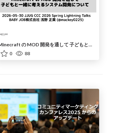
Minecraft の MOD 開発を通して 子どもと一緒に考えるシステム開発について / Thinking About System Development with Children #jjug_ccc
0
88