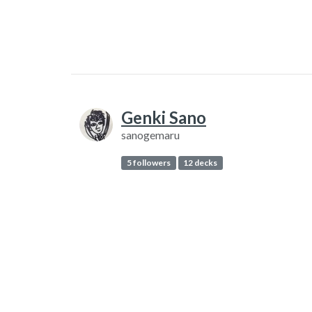
Genki Sano
sanogemaru
5 followers
12 decks