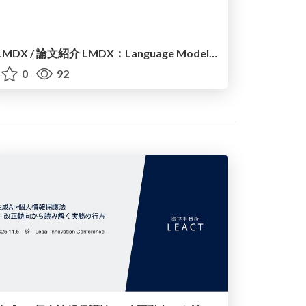
LMDX / 論文紹介 LMDX：Language Model-based Document Information Extraction and Localization
0
92