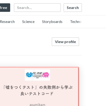
Search
 free
Research
Science
Storyboards
Technology
View profile