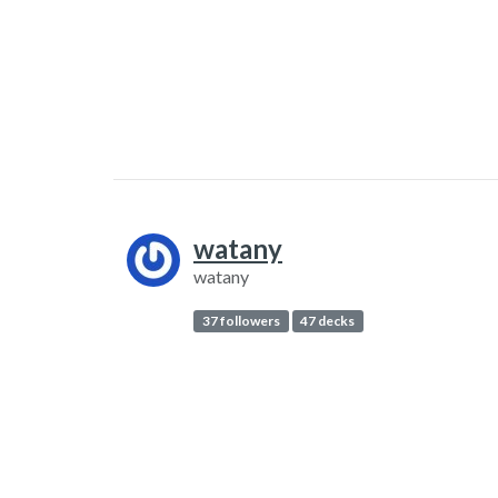
watany
watany
37 followers
47 decks