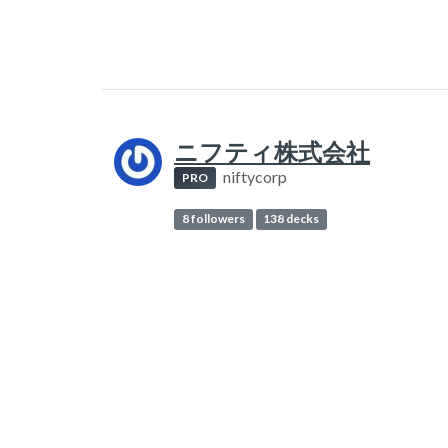
ニフティ株式会社
niftycorp
PRO
8 followers
138 decks