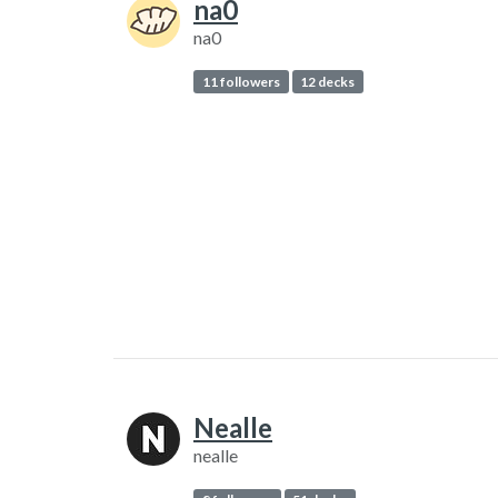
na0
na0
11 followers
12 decks
Nealle
nealle