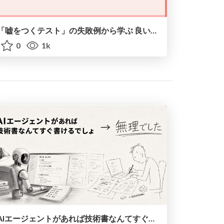
「嘘をつくテスト」の失敗例から学ぶ 良いテストコード #frontend_phpcon_do
0
1k
AIエージェントがあれば技術書なんてすぐ書けるでしょ→無理でした