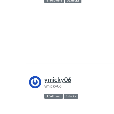
8 followers
51 decks
ymicky06
ymicky06
1 follower
5 decks