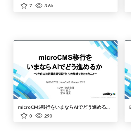
7
3.6k
microCMS移行をいまならAIでどう進めるか - microCMS Meetup 2026
0
290