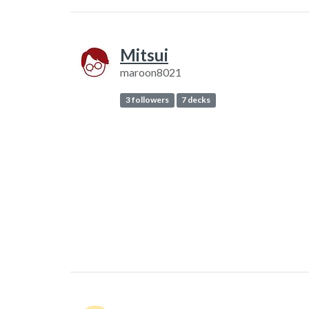
Mitsui
maroon8021
3 followers
7 decks