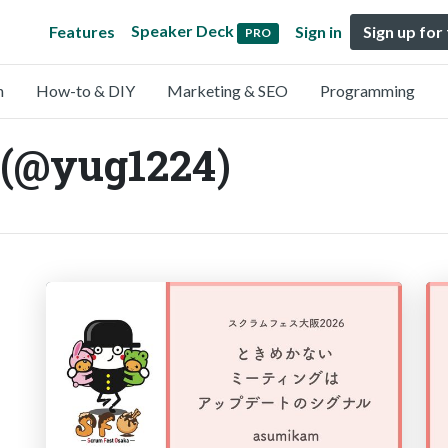
Speaker Deck
Features
Sign in
Sign up for
PRO
n
How-to & DIY
Marketing & SEO
Programming
 (@yug1224)