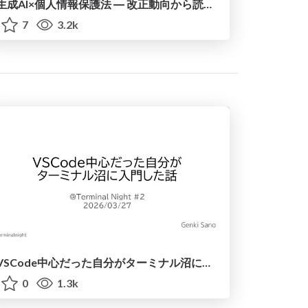
生成AI×個人情報保護法 ― 改正動向から読み解く実務の行方
7
3.2k
VSCode中心だった自分がターミナル沼に入門した話
0
1.3k