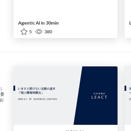
Agentic AI in 30min
5
380
 ｜
験委
お