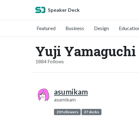
Speaker Deck
Featured
Business
Design
Educatio
Yuji Yamaguchi
1884 Follows
asumikam
asumikam
20 followers
37 decks