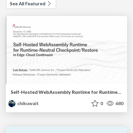
See All Featured
Self-Hosted WebAssembly Runtime for Runtime-Neutral Checkpoint/Restore in Edge–Cloud Continuum
chikuwait
0
680