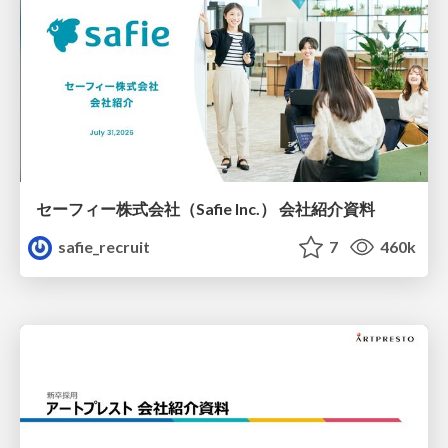
セーフィー株式会社（Safie Inc.） 会社紹介資料
safie_recruit
7
460k