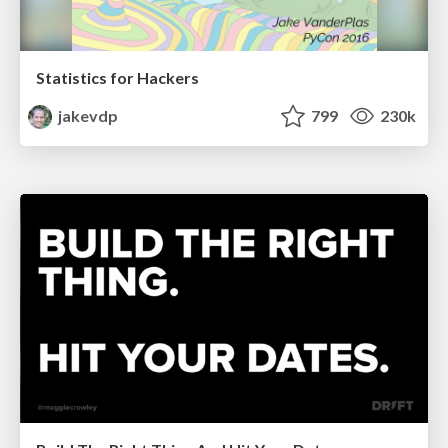
Statistics for Hackers
jakevdp
799
230k