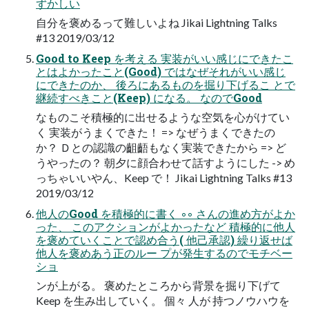
ずかしい
自分を褒めるって難しいよね Jikai Lightning Talks
#13 2019/03/12
Good to Keep を考える 実装がいい感じにできたこ
とはよかったこと(Good) ではなぜそれがいい感じ
にできたのか、 後ろにあるものを掘り下げるこ とで
継続すべきこと(Keep) になる。 なのでGood
なものこそ積極的に出せるような空気を心がけてい
く 実装がうまくできた！ => なぜうまくできたの
か？ Ｄとの認識の齟齬もなく実装できたから => ど
うやったの？ 朝夕に顔合わせて話すようにした -> め
っちゃいいやん、Keep で！ Jikai Lightning Talks #13
2019/03/12
他人のGood を積極的に書く ◦◦ さんの進め方がよか
った、 このアクションがよかったなど 積極的に他人
を褒めていくことで認め合う( 他己承認) 繰り返せば
他人を褒めあう正のルー プが発生するのでモチベー
ショ
ンが上がる。 褒めたところから背景を掘り下げて
Keep を生み出していく。 個々 人が 持つノウハウを