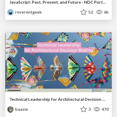
JavaScript: Past, Present, and Future - NDC Porto 2020
reverentgeek
52
6k
Technical Leadership for Architectural Decision Making
baasie
3
470