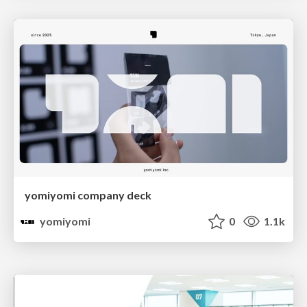
yomiyomi company deck
yomiyomi
0
1.1k