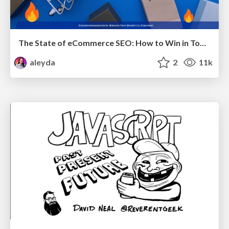
The State of eCommerce SEO: How to Win in Today's Products SERPs - #SEOweek
aleyda
2
11k