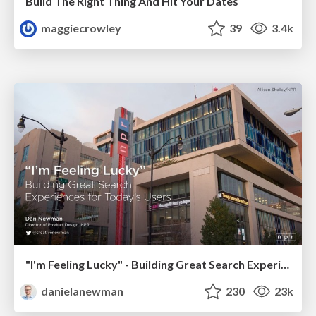
Build The Right Thing And Hit Your Dates
maggiecrowley
39
3.4k
"I'm Feeling Lucky" - Building Great Search Experiences for Today's Users (#IAC19)
danielanewman
230
23k