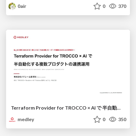
0air
0
370
Terraform Provider for TROCCO × AI で 半自動化する複数プロダクトの連携運用 / Semi-Automating Multi-Product Data Integration Ops with the Terraform Provider for TROCCO × AI
medley
0
350