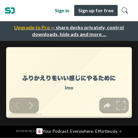
Sign in
Sign up for free
Upgrade to Pro
— share decks privately, control
downloads, hide ads and more …
·
Your Podcast. Everywhere. Effortlessly.
→
SPONSORED