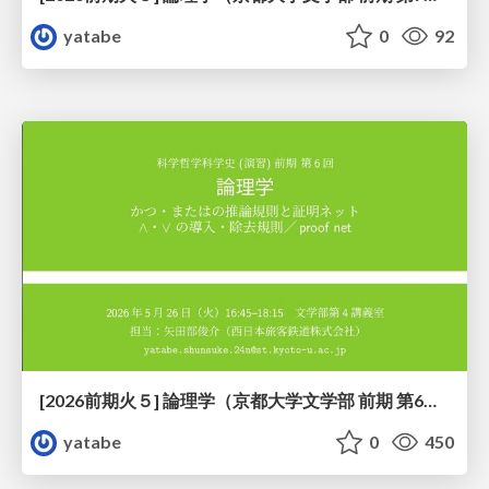
yatabe
0
92
[2026前期火５] 論理学（京都大学文学部 前期 第6回）「かつとまたはの規則」
yatabe
0
450