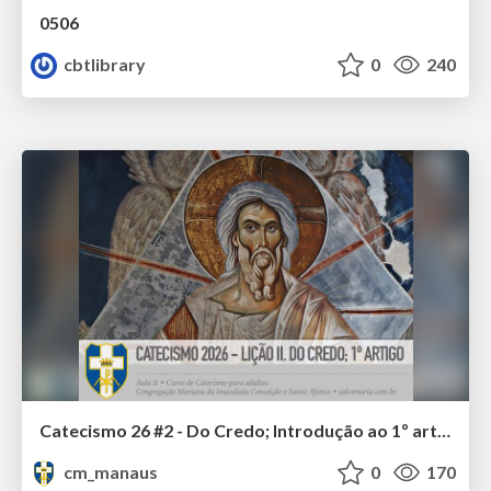
0506
cbtlibrary
0
240
Catecismo 26 #2 - Do Credo; Introdução ao 1º artigo
cm_manaus
0
170