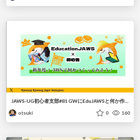
JAWS-UG初心者支部#81 GWにEduJAWSと何か作ろうもくもく会！
otsuki
0
160