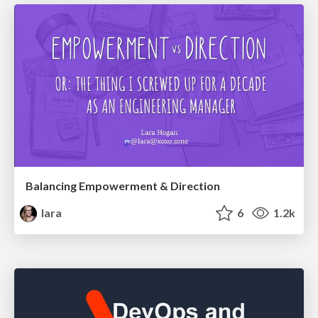
Balancing Empowerment & Direction
lara
6
1.2k