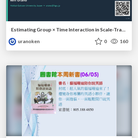
Estimating Group × Time Interaction in Scale-Transformed CEFR-J Self-Assessment Scores: A Case in Study-Abroad Research
uranoken
0
160