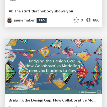
AI: The stuff that nobody shows you
jnunemaker
9
880
PRO
Bridging the Design Gap: How Collaborative Modelling removes blockers to flow between stakeholders and teams @FastFlow conf