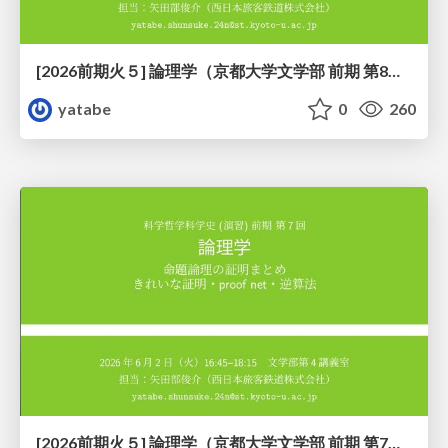
[2026前期火５] 論理学（京都大学文学部 前期 第8回）「正規化定理の証明」
yatabe
0
260
[2026前期火５] 論理学（京都大学文学部 前期 第7回）「命題論理の証明まとめ」