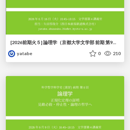
[2026前期火５] 論理学（京都大学文学部 前期 第9回）「正規化の停止性——ヒドラゲームによる証明」
yatabe
0
210