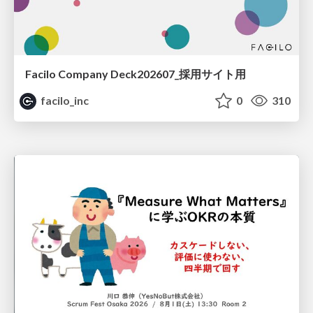
Facilo Company Deck202607_採用サイト用
facilo_inc
0
310