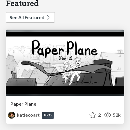
Featured
See All Featured
Paper Plane
katiecoart
2
52k
PRO