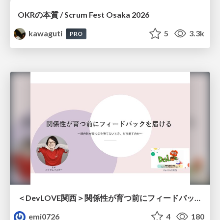
OKRの本質 / Scrum Fest Osaka 2026
kawaguti
5
3.3k
PRO
＜DevLOVE関西＞関係性が育つ前にフィードバックを届ける ～関係性が育つのを待てないとき、どう渡すのか～
emi0726
4
180