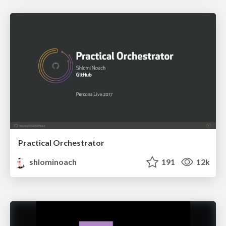
Practical Orchestrator
shlominoach
191
12k