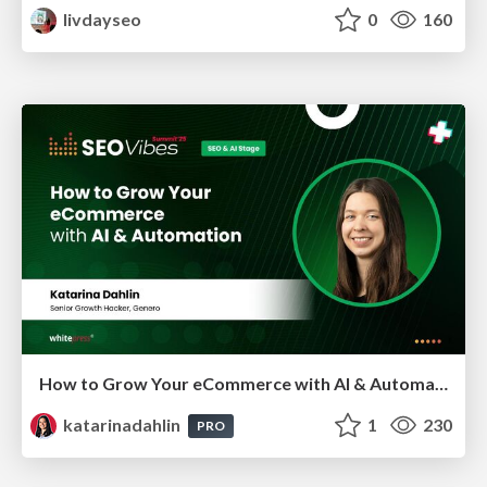
livdayseo
0
160
How to Grow Your eCommerce with AI & Automation
katarinadahlin
1
230
PRO