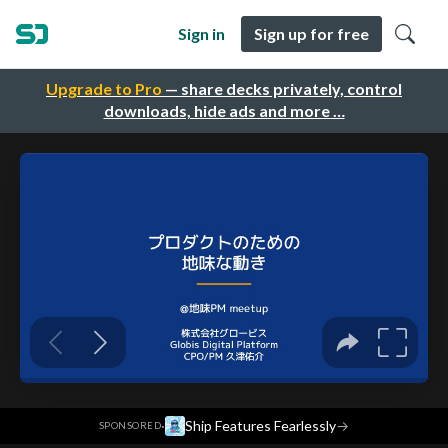
Sign in
Sign up for free
Upgrade to Pro
— share decks privately, control
downloads, hide ads and more …
·
Ship Features Fearlessly
→
SPONSORED