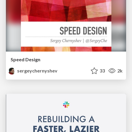
Speed Design
sergeychernyshev
33
2k