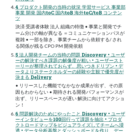
4 プロダクト開発の当時の状況 学習サービス 事業部
事業 開発 国内toC 国内toB 海外toC/toB コンテン
ツ
決済 受講者体験 法人 組織の特徴 • 事業と開発でチ
ーム分けの軸が異なる ＝コミュニケーションパスが
複雑 • 一部を除き、事業チームから依頼する/ され
る関係が残る CPO PM 開発依頼
5 法人開発チームの当時の問題 Discovery • ユーザ
ーの解決すべき課題の解像度が粗い • ユーザースト
ーリーが整理されておらず、思いつきドリブン • デ
ータよりステークホルダーの経験や主観で優先度が
決まる Delivery
• リリースした機能でなかなか成果が出ず、その原
因もわからない • 期待される開発パフォーマンスが
出ず、リリースペースが遅い 解決に向けてアクショ
ン！
6 問題解決のためにやったこと Discovery • ユーザ
ーインタビューを100回行って課題を抽出 • プロダ
クトロードマップをビジュアライズしてチームへ浸
透 • データ分析基盤とダッシュボードを作り、デー