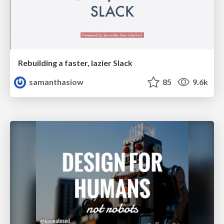
Rebuilding a faster, lazier Slack
samanthasiow
85
9.6k